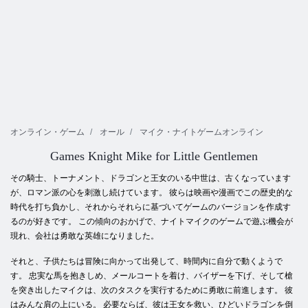
オンライン・ゲーム
オール
マイク・ナイトゲームオンライン
Games Knight Mike for Little Gentlemen
その騎士、トーナメント、ドラゴンと王女のいる中世は、古くなっています
が、ロマン派の心を刺激し続けています。 彼らは映画や漫画でこの歴史的な
時代を打ち負かし、それからそれらに基づいてゲームのバージョンを作成す
るのが好きです。 この傾向のおかげで、ナイトマイクのゲームで遊ぶ機会が
現れ、会社は勇敢な英雄になりました。
それと、子供たちは冒険に向かって出発して、時間内に自分で動くようで
す。 忠実な馬を抱きしめ、メールコートを着け、バイザーを下げ、そして槍
を突き出したマイクは、次のタスクを実行するために勇敢に前進します。 彼
はみんな肩の上にいる。 必要ならば、彼は王女を救い、ひどいドラゴンを倒