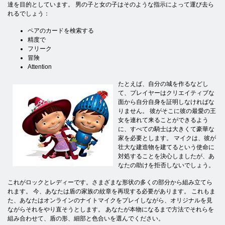
達を目的としています。 男の子と女の子はそのような指示によって運び去ら
れるでしょう：
ペアのカードを検索する
精度で
フリーク
冒険
Attention
たとえば、自分の城を作るなどし
て、プレイヤーはクリエイティブな
面から自分自身を証明しなければな
りません。 彼がそこに彼の最愛の王
女を連れて来ることができるよう
に、すべての騎士は大きくて豪華な
家を必要とします。 マイクは、彼が
壮大な建造物を建てるという使命に
対処することを決心しましたが、あ
なたの助けを拒否しないでしょう。
これがロックとレディーです。さまざまな形状の多くの部分から組み立てら
れます。 今、あなたは盾の家族の紋章を再現する必要があります。 これもま
た、あなたはオンラインのナイトマイクをプレイしながら、オリジナルを見
ながらそれをやり直そうとします。 あなたが本物になるまで方法でそれらを
組み合わせて、盾の形、細部と色合いを選んでください。