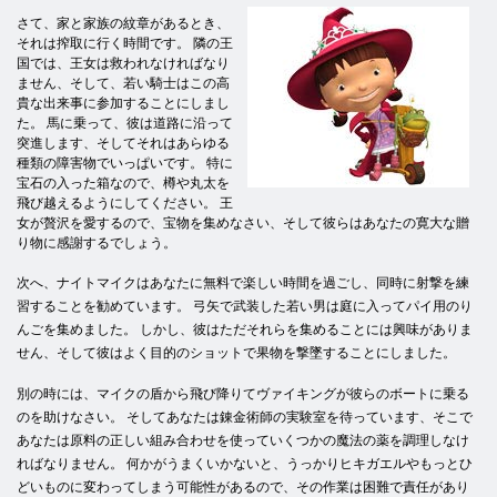
さて、家と家族の紋章があるとき、
それは搾取に行く時間です。 隣の王
国では、王女は救われなければなり
ません、そして、若い騎士はこの高
貴な出来事に参加することにしまし
た。 馬に乗って、彼は道路に沿って
突進します、そしてそれはあらゆる
種類の障害物でいっぱいです。 特に
宝石の入った箱なので、樽や丸太を
飛び越えるようにしてください。 王
女が贅沢を愛するので、宝物を集めなさい、そして彼らはあなたの寛大な贈
り物に感謝するでしょう。
次へ、ナイトマイクはあなたに無料で楽しい時間を過ごし、同時に射撃を練
習することを勧めています。 弓矢で武装した若い男は庭に入ってパイ用のり
んごを集めました。 しかし、彼はただそれらを集めることには興味がありま
せん、そして彼はよく目的のショットで果物を撃墜することにしました。
別の時には、マイクの盾から飛び降りてヴァイキングが彼らのボートに乗る
のを助けなさい。 そしてあなたは錬金術師の実験室を待っています、そこで
あなたは原料の正しい組み合わせを使っていくつかの魔法の薬を調理しなけ
ればなりません。 何かがうまくいかないと、うっかりヒキガエルやもっとひ
どいものに変わってしまう可能性があるので、その作業は困難で責任があり