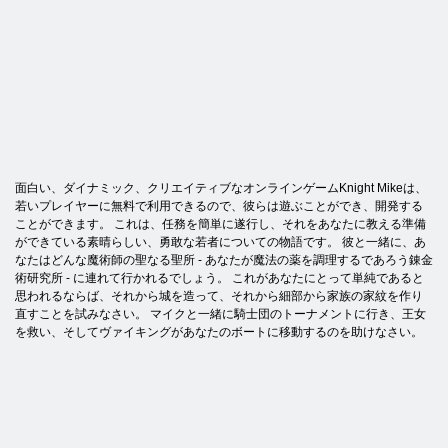
面白い、ダイナミック、クリエイティブなオンラインゲームKnight Mikeは、
若いプレイヤーに無料で利用できるので、彼らは遊ぶことができ、開発する
ことができます。 これは、任務を簡単に遂行し、それをあなたに教える準備
ができている素晴らしい、勇敢な若者についての物語です。 彼と一緒に、あ
なたはどんな魔術師の聖なる聖所 - あなたが魔法の薬を調理するであろう錬金
術研究所 - に連れて行かれるでしょう。 これがあなたにとって単純であると
思われるならば、それから城を造って、それから細部から家族の家紋を作り
直すことを試みなさい。 マイクと一緒に騎士団のトーナメントに行き、王女
を救い、そしてヴァイキングがあなたのボートに移動するのを助けなさい。