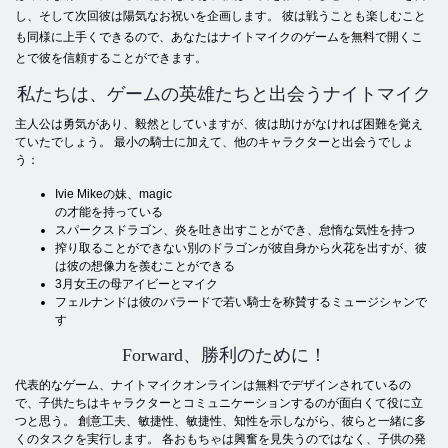
し、そして次回彼は陽気なお祝いを企画します。 彼は戦うことも楽しむこと
も同様に上手くできるので、あなたはナイトマイクのゲームを無料で開くこ
とで彼を信頼することができます。
私たちは、ゲームの英雄たちと出会うナイトマイク
主人公は勇気があり、毅然としていますが、彼は助けがなければ困難を覚え
ていたでしょう。 最小の騎士に加えて、他のキャラクターと出会うでしょ
う：
Ivie Mikeの妹、magic
の才能を持っている
スパークスドラゴン、炎を吐き出すことができ、怠惰な気性を持つ
搾り取ることができない別のドラゴンが彼自身から火花を出すが、彼
は彼の想像力を羨むことができる
3月女王の母アイビーとマイク
フェルナンドは彼のバラードで若い騎士を称賛するミュージシャンで
す
Forward、勝利のために！
代表的なゲーム、ナイトマイクオンラインは無料でデザインされているの
で、子供たちはキャラクターとコミュニケーションするのが面白くて役に立
つと思う。 創意工夫、敏捷性、敏捷性、知性を示しながら、彼らと一緒に多
くのタスクを実行します。 各おもちゃは興奮を見失うのではなく、子供の発