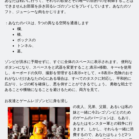
あなたは戦いに行って、それらの欲望とその唯一の目的–のを制御することは
できませんお部屋を歩き回るレゴのゾンビをプレイしています。あなたのソ
フト、ジューシーな肉をかじります。
：あなたのパスは、5つの異なる空間を通過します
欄、
橋、
ボックスの
トンネル、
墓。
ゾンビが洪水に予期せずに、すぐに全体のスペースに表示されます。 便利な
ボタン«になり、スペースをと武器を変更すること;表示»移動、キー«を使用
し、キーボードの矢印、撮影を管理する1表示»そして、« 8表示» 危険のおそ
れがないだけあなたの心にある場合は、すべてのタスクに対応し、平和的に
広がり、レゴの町を確保し、悪を倒すことができるでしょう。 勇敢な戦士で
あることや獲物になることを避けるために、両方を見て。
お友達とゲームレゴゾンビに身を浸し
の友人、兄弟、父親、あるいは私の
妹と一緒に今2レゴゾンビとのため
のゲームのバージョンは、もあり、
あなたはモンスター軍との戦争に行
きます。 しかし、それらを一緒に消
費するので、あなたはちょうど2つ