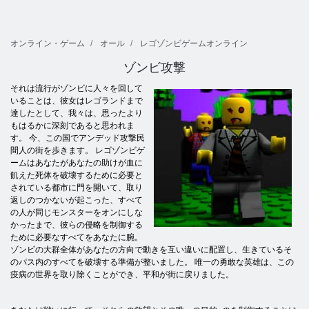
オンライン・ゲーム
オール
レゴゾンビゲームオンライン
ゾンビ攻撃
それは流行がゾンビに人々を回して
いることは、彼女はレゴランドまで
達したとして、我々は、思ったより
もはるかに深刻であると思われま
す。 今、この国でアンデッド攻撃民
間人の街を歩きます。 レゴゾンビゲ
ームはあなたがあなたの助けが血に
飢えた死体を破壊するために必要と
されている都市に門を開いて、取り
返しのつかないが起こった、すべて
の人が同じモンスターをオンにしな
かったまで、彼らの侵略を制御する
ために必要なすべてをあなたに腕。
ゾンビの大群全体があなたの方向で動きを互い違いに配置し、生きているそ
のパス内のすべてを破壊する準備が整いました。 唯一の勇敢な英雄は、この
疫病の世界を取り除くことができ、平和が街に戻りました。