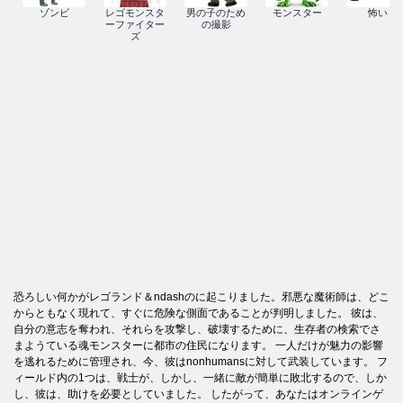
ゾンビ
レゴモンスタ
男の子のため
モンスター
怖い
ーファイター
の撮影
ズ
恐ろしい何かがレゴランド＆ndashのに起こりました。邪悪な魔術師は、どこ
からともなく現れて、すぐに危険な側面であることが判明しました。 彼は、
自分の意志を奪われ、それらを攻撃し、破壊するために、生存者の検索でさ
まようている魂モンスターに都市の住民になります。 一人だけが魅力の影響
を逃れるために管理され、今、彼はnonhumansに対して武装しています。 フ
ィールド内の1つは、戦士が、しかし、一緒に敵が簡単に敗北するので、しか
し、彼は、助けを必要としていました。 したがって、あなたはオンラインゲ