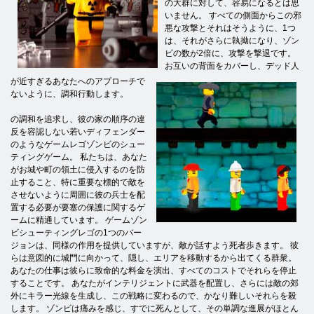
の大群に対して、容易になるとは思
いません。 すべての側面からこの邪
悪な攻撃とそれはそうように、1つ
は、それがさらに執拗になり、ゾン
ビの数が2倍に、攻撃を撃退です。
お互いの背面をカバーし、デッド人
が近すぎるあなたへのアプローチで
ないように、調和行動します。
の調和を追求し、彼の家の順序の違
反を容認しない若いディフェンダー
のようなゲームレゴゾンビのシュー
ティングゲーム。 私たちは、あなた
がお城や町の領土に侵入するのを防
止すること、特に重要な標的で敵を
させないように周囲に彼の兵士を配
置する必要が要塞の保護に関するゲ
ームに精通しています。 ゲームゾン
ビシューティングレゴの1つのバー
ジョンは、同様の作用を提供していますが、敵が話すよう死者歩きます。 彼
らは意図的に城門に向かって、隠し、エリアを移動するから出てくる群衆。
あなたの仕事は彼らに致命的な料金を演出、すべてのコストでそれらを停止
することです。 あなたがインテリジェントに武器を配置し、さらには敵の郊
外にキラー光線を生成し、この戦略に変わるので、かなり難しいそれらを殺
します。 ゾンビは痛みを感じ、すでに死んとして、その単調な進展がほとん