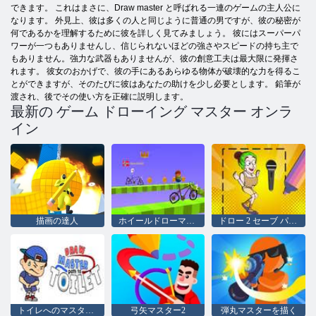
できます。 これはまさに、Draw master と呼ばれる一連のゲームの主人公に
なります。 外見上、彼は多くの人と同じように普通の男ですが、彼の秘密が
何であるかを理解するために彼を詳しく見てみましょう。 彼にはスーパーパ
ワーが一つもありませんし、信じられないほどの強さやスピードの持ち主で
もありません。強力な武器もありませんが、彼の創意工夫は最大限に発揮さ
れます。 彼女のおかげで、彼の手にあるあらゆる物体が破壊的な力を得るこ
とができますが、そのたびに彼はあなたの助けを少し必要とします。 鉛筆が
渡され、後でその使い方を正確に説明します。
最新の ゲーム ドローイング マスター オンラ
イン
描画の達人
ホイールドローマスター
ドロー 2 セーブ パズル
トイレへのマスターパスを描く
弓矢マスター2
弾丸マスターを描く