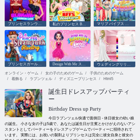
プリンセスランウェイファッションルック
マリブ バイブス プリンセス オン バケーション
私のプリンセス BFF ウィークエンド
プリンセスガールズスチームパンクライバル
Design With Me スーパーヒーローのチュチュの衣装
ウェディングリリー2
オンライン・ゲーム
女の子のためのゲーム
子供のためのゲーム
着飾る
ラプンツェル
ディズニープリンセス
Html5
誕生日ドレスアップパーティ
ー
Birthday Dress up Party
今日ラプンツェル快適で面倒日 - 休日彼女の幼い娘
の誕生。 小さな女の子は5歳で、あなたは誕生日が主賓とかけがえのないアシ
スタントとしてパーティーをドレスアップゲームでパーティーに招待されて
います。 実際には、お祝いの製剤よりプリンセスは完全に彼女自身と彼女の