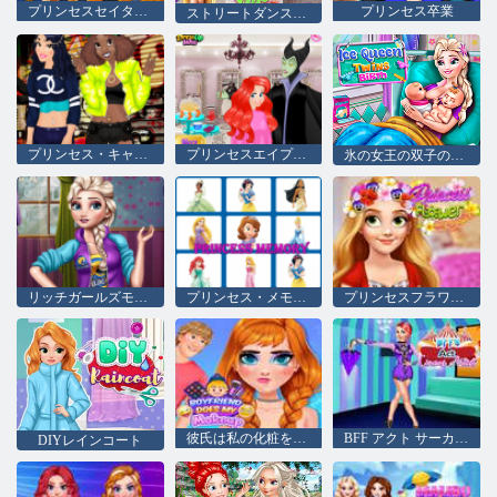
プリンセスセイター天気
プリンセス卒業
ストリートダンスファッション2
プリンセス・キャッシュ・ミー・サイドサイド
プリンセスエイプリルフールヘアサロン
氷の女王の双子の誕生
リッチガールズモールショッピング
プリンセス・メモリー
プリンセスフラワークラウン
彼氏は私の化粧をします
BFF アクト サーカス アーティスト
DIYレインコート