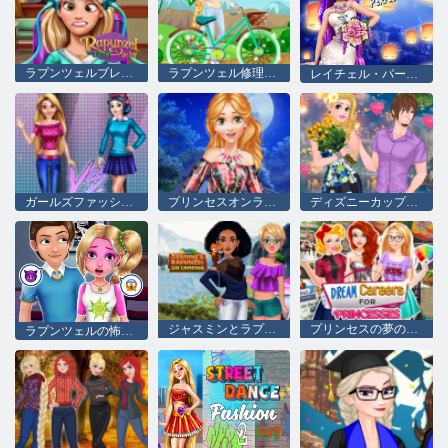
ラプンツェルブレインドクター null
ラプンツェル修理自転車
レイチェル・パーフェクト・ウェディング
ガールズファッションコンテスト
プリンセスオンラインショッピング
ディズニーカップルプリンセスの素敵なデート
ジャスミンとラプンツェルのキャンプ
プリンセスの夢のキャリア
ラプンツェルの怖い映画