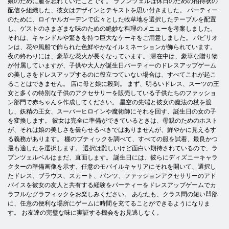
娘のために服を忘れていたことです。 ラプンツェルは休日のための招待状の
配信を組織した、彼女はデザインとテキストを思い付きました。 パーティー
のために、ロイヤルガーデンで広々とした牧草地を選択したテーブルを配置
し、ゲストのさまざまな味のための絶妙な料理のメニューを考案しました。
それは、キャンドルや驚きを持つ巨大なケーキをご用意しました。 パビリオ
ンは、花や風船で飾られた色鮮やかなイルミネーションが飾られています。
夜の終わりには、豪華な花火が長くなっています。 滞在中は、豪華な贈り物
が付属していますが、子供や大人が誕生日パーティーのドレスアップゲーム
の美しさをドレスアップするのに役立つていない場合は、すべてこれが起こ
ることはできません。 店に母と娘に殺到。 まず、明るいドレス、スーツの王
女と多くの特別な子供のアクセサリーを販売している子供たちのファッショ
ン部門で赤ちゃんを作成してください。 星空の先端と彼女の魔法の杖を渡
し、妖精の王女、スーパーヒロインや魔術師にそれを回す、誕生日の女の子
を変換します。 彼女は完全に準備ができているときは、母親のためのホスト
が、それは娘の美しさを曇らせるべきではありませんが、鮮やかに見えるす
る義務があります。 棚のブティックを調べて、すべての服を試着、最良かつ
最も適したを選択します。 選択は難しいけど面白い期待されているので、ラ
プンツェルベルはまだ、直面します。 誕生日には、彼らにディズニーキャラ
クターの準備画像を示す、任意のモバイルキャリアにそれを開いて、選択し
たドレス、ブラウス、スカート、パンツ、ファッションアクセサリーのアド
バイスを彼女の友人と共有する経験をパーティーをドレスアップゲームでカ
ラフルなグラフィックをお楽しみください。 あなたも、クラス間の短い凹部
に、任意の便利な場所にゲームに時間を充てることができるようになりま
す。 お友達の完璧な味に実証する機会をお見逃しなく。