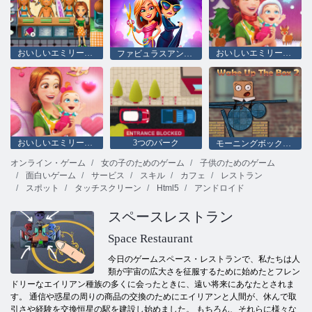
おいしいエミリーのクック＆ゴー
おいしいエミリーの新しい始まりのクリスマス版
ファビュラスアンジェラのファッションフィーバー
おいしいエミリーの新しいバレンタイン版
3つのパーク
モーニングボックス2
オンライン・ゲーム
女の子のためのゲーム
子供のためのゲーム
面白いゲーム
サービス
スキル
カフェ
レストラン
スポット
タッチスクリーン
Html5
アンドロイド
スペースレストラン
Space Restaurant
今日のゲームスペース・レストランで、私たちは人
類が宇宙の広大さを征服するために始めたとフレン
ドリーなエイリアン種族の多くに会ったときに、遠い将来にあなたとされま
す。 通信や惑星の周りの商品の交換のためにエイリアンと人間が、休んで取
引さや経験を交換恒星の駅を建設し始めました。 もちろん、それらに様々な