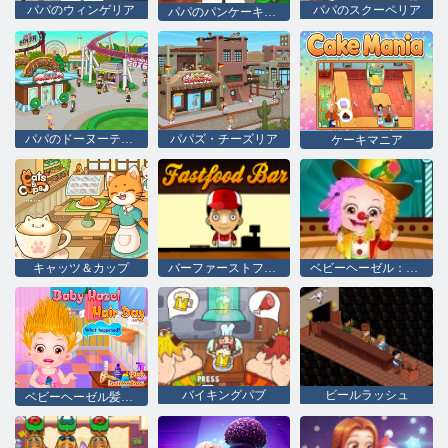
パパのウィンゲリア
パパのスクーペリア
パパのパンケーキリア
パパのドーヌーテリア
パパズ・チーズリア
ケーキマニア
キャッツ＆カップ
バーファーストフード
ベビーヘーゼル：学校の年次日
バイキングパブ
ビールラッシュ
ベビーヘーゼル髪のデー