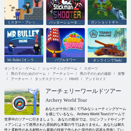
ミスター・ブレット・オンライン
ガンショットギャング
バッターシューター2
Mr Bullet 2オンライン
バブルタワー
オンラインでTanki
オンライン・ゲーム
シューティングゲーム
スポーツ
男の子のためのゲーム
アーチェリー
男の子のための撮影
射撃
アーチャー
タッチスクリーン
Html5
アンドロイド
アーチェリーワールドツアー
Archery World Tour
あなたが十分に強くて巧みなシューティングゲーム
を感じているなら、Archery World Tourのゲームで
世界中のツアーに行きましょう。 あなたの処分では、ロビンフッドやインデ
ィアンによって使用された原始的な木製の弓ではありません。 あなたは耐久
性と柔軟性のある材料から最新の技術で作られた現代的な武器を所有してい