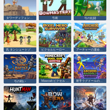
タワーディフェンスキングダム
弓術
弓の乱闘
氏 タンシュートゾンビ
ピクセルヒーローサバイバー
アーチャーの運命の試練
Minecraft ピクセル ガン シューター
射手ラグドールの物理学
弓の戦い