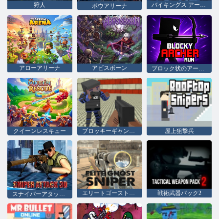
狩人
バイキングス アーチェリー
ボウアリーナ
アローアリーナ
アビスボーン
ブロック状のアーチャー ラン
クイーンレスキュー
ブロッキーギャングスター戦
屋上狙撃兵
エリートゴーストスナイパー
戦術武器パック2
スナイパーアタック3D