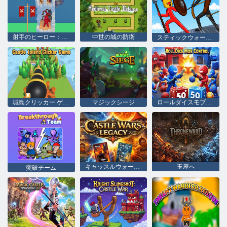
射手のヒーロー：キャッスル戦争
中世の城の防衛
スティックウォーサーガ
城島クリッカー ゲーム
マジックシージ
ロールダイスモブコントロール
キャッスルウォーズレガシー
玉座へ
突破チーム