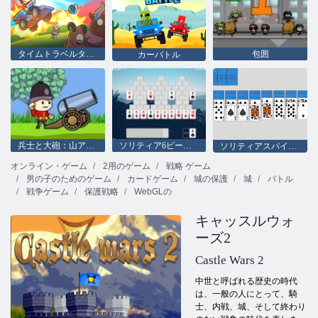
タイムトラベルタワーラッシュ
包囲
カーバトル
兵士と大砲：山アタック
ソリティア6ピークス
ソリティアスパイダー2
オンライン・ゲーム
2用のゲーム
戦略 ゲーム
男の子のためのゲーム
カードゲーム
城の保護
城
バトル
戦争ゲーム
保護戦略
WebGLの
キャッスルウォ
ーズ2
Castle Wars 2
中世と呼ばれる歴史の時代
は、一般の人にとって、騎
士、内戦、城、そして終わり