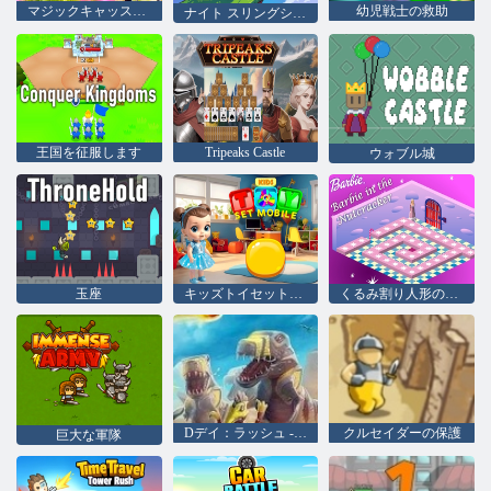
マジックキャッスル侵略: 放置系 RPG
幼児戦士の救助
ナイト スリングショット: キャッスル ウォー
王国を征服します
Tripeaks Castle
ウォブル城
玉座
キッズトイセットモバイル
くるみ割り人形のバービー
Dデイ：ラッシュ - タワーディフェンス
クルセイダーの保護
巨大な軍隊