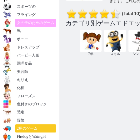
きます。 これら
スポーツの
(Total 10
フライング
カテゴリ別ゲームエドエ
女の子のためのゲーム
馬
ポニー
ドレスアップ
7年
スキル
シン
バービー人形
調理食品
美容師
ぬりえ
化粧
フローズン
色付きのブロック
恐竜
冒険
2用のゲーム
FireboyとWatergirl