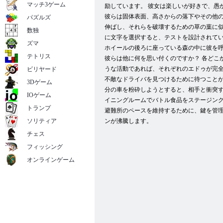
マッチ3ゲーム
励しています。 彼女は楽しいが好きで、愚
彼らは固体表面、高さからの落下やその他
パズルズ
伸ばし、それらを破壊するための草の葉に似
数独
に文字を選択すると、テストを設計されてい
ズマ
ホイール​​の後ろに座っている森の中に彼を
テトリス
彼らは他に何を思い付くのですか？ 各どこ
うな活動であれば、それぞれのエドゥが完全
ビリヤード
不敵なドライバを見つけるために待つことが
3Dゲーム
分の車を粉砕しようとすると、相手と衝突す
IOゲーム
イニングルームでバトル食品をステージング
トランプ
避難所のペースを維持するために、鍵を管
ソリティア
ンが沸騰します。
チェス
フィッシング
オンラインゲーム