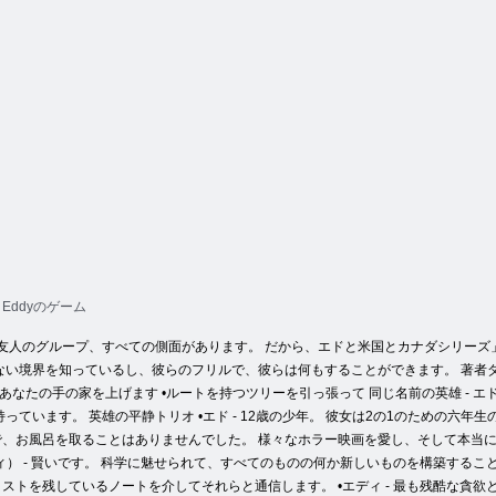
dとEddyのゲーム
ての庭で友人のグループ、すべての側面があります。 だから、エドと米国とカナダシリ
ない境界を知っているし、彼らのフリルで、彼らは何もすることができます。 著者
ノ •あなたの手の家を上げます •ルートを持つツリーを引っ張って 同じ名前の英雄 
っています。 英雄の平静トリオ •エド - 12歳の少年。 彼女は2の1のための六
、お風呂を取ることはありませんでした。 様々なホラー映画を愛し、そして本当に
lディ） - 賢いです。 科学に魅せられて、すべてのものの何か新しいものを構築する
ストを残しているノートを介してそれらと通信します。 •エディ - 最も残酷な貪