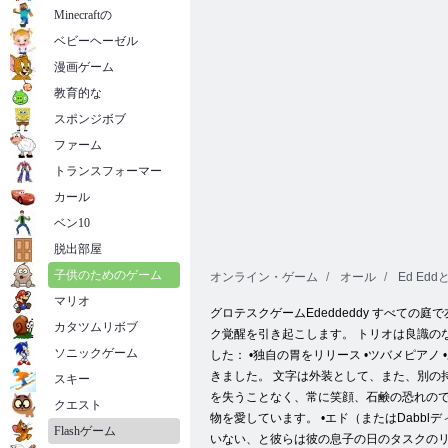
Minecraftの
ベビーヘーゼル
漫画ゲーム
教育的な
スポンジボブ
ファーム
トランスフォーマー
カール
ベン10
脱出部屋
子供のためのゲーム
オンライン・ゲーム
オール
Ed Ed
マリオ
グロテスクゲームEdeddeddy すべ
カタツムリボブ
ク覚醒を引き起こします。 トリオは良識の
ソニックゲーム
した： •独自の胃をリリース •ツバメピア
きました。 文字は外装として、また、別の持
スキー
を失うことなく、常に笑顔、石鹸の恐れので
クエスト
物を愛しています。 •エド（またはDabb
Flashゲーム
いない、と彼らは彼の息子の日のタスクのリ