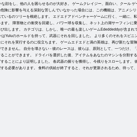
かな顔をし、他の人を困らせるのが大好き。 ゲームクレイジー、面白い、クール 
の危険に影響を与える深刻な苦しんでいなかった場合には、この機能は、アニメシリ
ているのツリーを根絶します。 エドエドアドベンチャーゲームに行く、一緒に、
ます。 障害物との衝突を回避し、パワー球を収集し、ネット上の湖サーフィンに乗
呼び出します。 カテゴリは、しかし、唯一の最も楽しいゲームEdeddeddyが含
かはYuluのホールドを持って、武器にそれを回しました。 より多くのそれをスピ
にそれを実行するのに役立ちます。 ゲームエドエドと渦の英雄は、再び新たな冒険
できません。 自分を壊さない - 彼のレースは、彼らは、原則として、一つだけ、
ることができます。 ドライバを選択した後、アイテムをあなたのマシンを分割する
することにより証明しました。 各武器の握りを獲得し、今残りをスローします。 
理する必要があります。 食料の供給が終了すると、それが更新されるため、待って