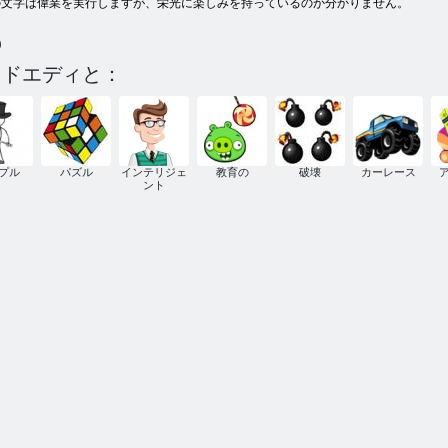
の文字は偉業を実行しますが、栄光に楽しみを持っているのか分かりません。
)
ッドエディと：
プル
パズル
インテリジェ
教育の
破壊
カーレース
ント