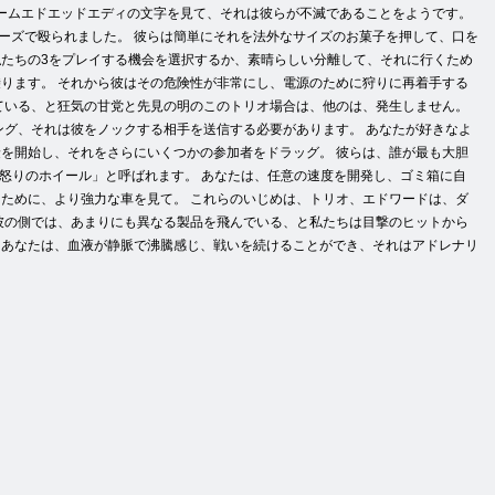
ゲームエドエッドエディの文字を見て、それは彼らが不滅であることをようです。
ーズで殴られました。 彼らは簡単にそれを法外なサイズのお菓子を押して、口を
私たちの3をプレイする機会を選択するか、素晴らしい分離して、それに行くため
ります。 それから彼はその危険性が非常にし、電源のために狩りに再着手する
まれている、と狂気の甘党と先見の明のこのトリオ場合は、他のは、発生しません。
ニング、それは彼をノックする相手を送信する必要があります。 あなたが好きなよ
を開始し、それをさらにいくつかの参加者をドラッグ。 彼らは、誰が最も大胆
「怒りのホイール」と呼ばれます。 あなたは、任意の速度を開発し、ゴミ箱に自
ために、より強力な車を見て。 これらのいじめは、トリオ、エドワードは、ダ
彼の側では、あまりにも異なる製品を飛んでいる、と私たちは目撃のヒットから
、あなたは、血液が静脈で沸騰感じ、戦いを続けることができ、それはアドレナリ