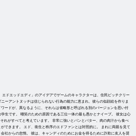
ーズ」エドエッドエディ」のアイデアでゲームのキャラクターは、住民ピッチクリー
ダニーアントヌッチは信じられない行為の能力に恵まれ、彼らの似顔絵を作りま
- エドワードが、異なるように、それらは省略形と呼ばれる別のバージョンを思い付
年生の学生です。 嘲笑のための原因である三位一体の最も愚かとナイーブ。 彼女は心
それがすべてと考えています。 非常に強いとパンとバター、肉の肉汁から食べ
ことができます。 エド、衛生と秩序のエドファンとは対照的に。 まれに両親を見て
欲と会社からの怠惰。 彼は、キャンディのためにお金を得るために詐欺に友人を奨