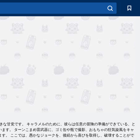
の大きな甘党です。 キャラメルのために、彼らは任意の冒険の準備ができている、と
います。 ターンこまめ雷武器に、ゴミ缶や瓶で撮影、おもちゃの狂気旋風をキャ
ます。 ここでは、愚かなジョークを、後続から喜びを取得し、破壊することがで