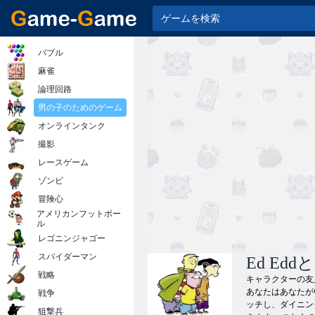
バブル
麻雀
論理回路
男の子のためのゲーム
オンラインタンク
撮影
レースゲーム
ゾンビ
冒険心
アメリカンフットボー
ル
レゴニンジャゴー
スパイダーマン
Ed Ed
戦略
キャラクターの友
あなたはあなたが
戦争
ッチし、ダイニン
狙撃兵