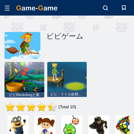
ビビゲーム
ビビ - リトル妖精：気まぐれ池
ビビBlocksbergと葉
(Total 10)