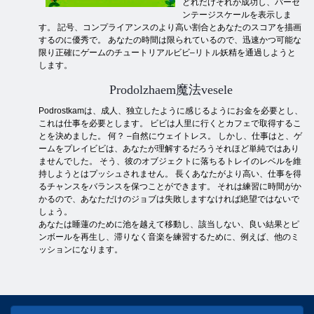
どれだけそれが成功し、パーセ
ンテージスケールを表示しま
す。 記号、コンプライアンスのより高い割合とあなたのスコアを描画
するのに優秀で。 あなたの時間は限られているので、迅速かつ可能な
限り正確にゲームのチュートリアルビビ–リトル妖精を通過しようと
します。
Prodolzhaem魔法vesele
Podrostkamは、成人、独立したように感じるようにお金を必要とし、
これは仕事を必要とします。 ビビは人里に行くとカフェで取得するこ
とを決めました。 何？ –自然にウェイトレス。 しかし、仕事はと、ゲ
ームをプレイビビは、あなたが理解するだろうそれほど単純ではあり
ませんでした。 そう、彼のオブジェクトに落ちるトレイのレベルを維
持しようとはプッシュされません。 長くあなたがより高い、仕事を得
るチャンスをバランスを保つことができます。 それは練習に時間がか
かるので、あなただけのジョブは失敗しますなければ絶望ではないで
しょう。
あなたは睡蓮のために池を越えて移動し、該当しない、良い結果とピ
ンボールを再生し、滞りなく音楽を練習するために、例えば、他のミ
ッションになります。