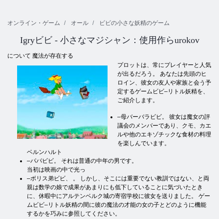
オンライン・ゲーム
オール
ビビの小さな妖精のゲーム
Igryビビ - 小さなマジシャン：使用作らurokov
について 魔法が存在する
プロットは、常にプレイヤーと人気
が出るだろう。 あなたは先頭のヒ
ロイン、彼女の友人や家族と会う予
定するゲームビビ–リトル妖精を、
ご紹介します。
–母バーバラビビ。 彼女は魔女の評
議会のメンバーであり、クモ、カエ
ルや他のエキゾチックな食材の料理
を楽しんでいます。
ベルンハルト
–パパビビ。 それは普通の中年の男です。
当初は映画の中で光っ
–ボリス弟ビビ、 。 しかし、そこには重要でない教訓ではない、と両
親は数学の娘で成果があまりにも低下していることに気づいたとき
に、休暇中にアルテンベルク城の寄宿学校に彼女を送りました。 ゲー
ムビビ–リトル妖精の間に彼の魔法の才能の女の子とどのように機能
するかを巧みに参照してください。