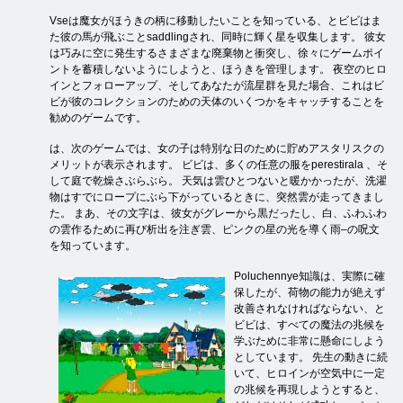
Vseは魔女がほうきの柄に移動したいことを知っている、とビビはま
た彼の馬が飛ぶことsaddlingされ、同時に輝く星を収集します。 彼女
は巧みに空に発生するさまざまな廃棄物と衝突し、徐々にゲームポイ
ントを蓄積しないようにしようと、ほうきを管理します。 夜空のヒロ
インとフォローアップ、そしてあなたが流星群を見た場合、これはビ
ビが彼のコレクションのための天体のいくつかをキャッチすることを
勧めのゲームです。
は、次のゲームでは、女の子は特別な日のために貯めアスタリスクの
メリットが表示されます。 ビビは、多くの任意の服をperestirala 、そ
して庭で乾燥さぶらぶら。 天気は雲ひとつないと暖かかったが、洗濯
物はすでにロープにぶら下がっているときに、突然雲が走ってきまし
た。 まあ、その文字は、彼女がグレーから黒だったし、白、ふわふわ
の雲作るために再び析出を注ぎ雲、ピンクの星の光を導く雨–の呪文
を知っています。
Poluchennye知識は、実際に確
保したが、荷物の能力が絶えず
改善されなければならない、と
ビビは、すべての魔法の兆候を
学ぶために非常に懸命にしよう
としています。 先生の動きに続
いて、ヒロインが空気中に一定
の兆候を再現しようとすると、