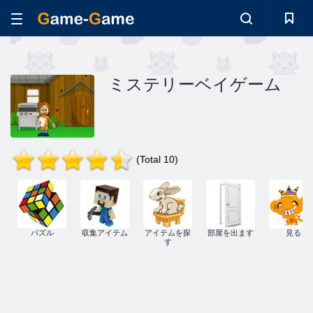
ミステリーベイゲーム
(Total 10)
パズル
収集アイテム
アイテムを探
部屋を出ます
見る
す