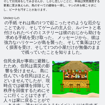
そして日光浴をしてみませんか。 しかし悲しいことに、幸福は突然激怒する
要素に置き換えられ、島のすべての建物を一掃し、ヤシの木を根こそぎに
し、ビーチを汚すことがあります。
Uncleからの
の手紙 それは島の1つで起こったそのような厄介な
ことであり、そしてゲームの主人公、ルパートと名
付けられたベイのミステリーは彼のおじから助けを
求める手紙を受け取った。 メッセージから、彼は
強力なハリケーンが島を襲った、そして集落はひど
く損害を受け、そして1つの小屋だけが無傷のまま
で残っていたことを知りました。
住民全員が事前に避難し
たため、住民は震災の影
響を受けません。 島に
住んでいる住民はほとん
どいませんでしたが、現
時点では破壊を排除して
秩序を回復するためにそ
こに行くことはできず、
人々は家に戻ることがで