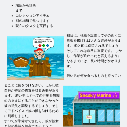
場所から場所
まで
コレクションアイテム
別の場所で見つけます
現在のタスクを実行する
初日は、桟橋を設置してその近くに
看板を掲げれば大きな進歩がありま
す。 船と船は係留されるでしょう、
そしてこれは非常に重要です。 しか
し、作業が終わったと言えるように
なるまでには、長い時間がかかりま
す。
若い男が何か食べるものを持ってい
ることに気をつけなさい、しかし彼
自身が特定の措置を取る必要があり
ます。 若い男はすべての行動を無関
心のままにすることができなかった
彼の祖父と調整するでしょう、そし
てアドバイスで彼の孫を助けるため
に到着しました。
すべてが準備ができたら、彼が彼女
と彼の業績を共有できるように