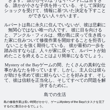
きます。 誰かがそのようなイベントには古すぎ
る、誰かが小さな子供を持っている、そして深刻な
ショックを受けて、情報に基づいた決定を下すこと
ができない人々がいます。
ルパートは島に永久に住んでいないが、彼は悲劇に
無関心ではない唯一の人です。 彼に目を向ける
と、アンクル・フィルは、甥が島に戻って生き残っ
た家に住みついて修復作業を開始することを拒否し
ないことを強く期待している。 彼が最初の一歩を
踏み出すならば、人々が家に戻って、ルパートが始
めたことを終えることはより簡単になるでしょう。
Mystery of the Bayゲームの間、たくさんの真剣な仕
事があなたを待っています、しかし、主人公は彼ら
が助けを求めて彼に頼らないことを好みます、そし
て、彼は信頼を正当化し、そしてすべての問題を解
決するために。
島での生活
島の修復作業は長い時間がかかり、ゲームMystery of the Bayのタスクを完了
するのに数日かかるでしょう。