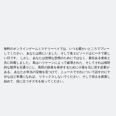
無料のオンラインゲームミステリーベイでは、いつも暖かいところでプレー
してください。 あなたは島にいました、そして各エピソードはビーチで新し
い日です。 しかし、あなたは怠惰な怠惰のためにではなく、責任ある使命と
共に到着しました。 島はハリケーンによって破壊された、そしてそれは相対
的な順序を元通りにし、島民の財産を保存するために小屋を元に戻す必要が
ある。 あなたが本当の宝物を見つけて、ニュースでそれについて話すのに十
分なほど幸運になれば。 リラックスしないでください、そして領土を探索し
始めて、役に立つギズモを拾ってください。