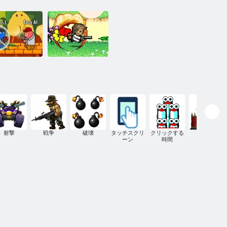
ンメイヘム2
っとメイヘ
ム
銃メイヘム
射撃
戦争
破壊
タッチスクリ
クリックする
駆逐艦
ーン
時間