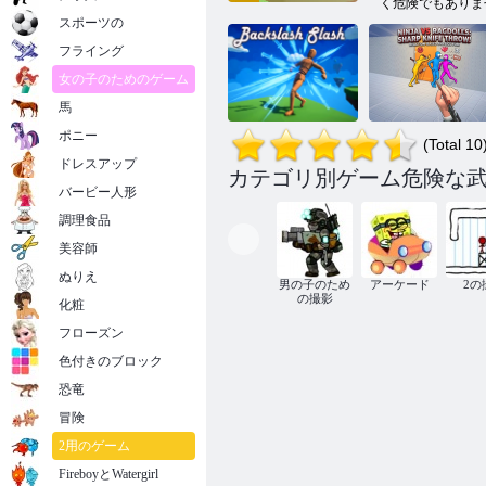
く危険でもありま
スポーツの
フライング
女の子のためのゲーム
馬
ポニー
(Total 10
ドレスアップ
バックスラッ
忍者 vs ラグド
カテゴリ別ゲーム危険な武
シュ スラッシ
ール: 鋭いナイ
バービー人形
ュ
フ投げ!
調理食品
美容師
ぬりえ
男の子のため
アーケード
2の
の撮影
化粧
フローズン
色付きのブロック
恐竜
冒険
2用のゲーム
FireboyとWatergirl