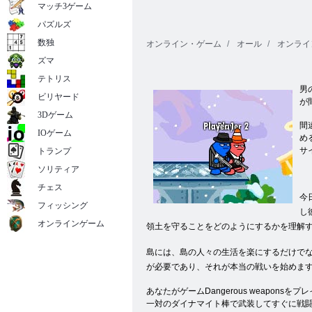
マッチ3ゲーム
パズルズ
数独
オンライン・ゲーム
オール
オンライ
ズマ
テトリス
男
ビリヤード
が
3Dゲーム
間
IOゲーム
め
サ
トランプ
ソリティア
チェス
今
フィッシング
し
オンラインゲーム
領土を守ることをどのようにするかを理解
島には、島の人々の生活を楽にするだけで
が必要であり、それが本当の戦いを始めます
あなたがゲームDangerous weap
一対のダイナマイト棒で武装してすぐに戦闘