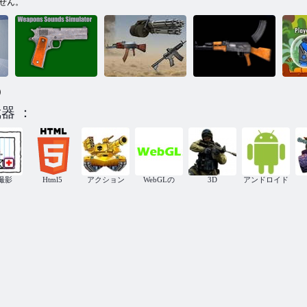
せん。
)
ガ
器 ：
武器音シミュ
アーミーガン
AK-47シミュ
も
レータ
コレクター
レーター
撮影
Html5
アクション
WebGLの
3D
アンドロイド