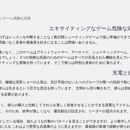
ンゲーム危険な武器
エキサイティングなゲーム危険な
の子はレッスンを中断することなく数日間シューティングゲームで遊ぶ準備ができて
間違いなく若者や過激派を好きになることは間違いありません。
違いなく、このゲームはプラットフォーマー、アーケード、シューティングゲーム
るでしょう。 2つの危険な武器のためのゲームはすべての言及された機能を含んで
イティングな冒険を待っています、そこで彼らは特別な使命のために落ちます。
充電と
日、極端な現実ショーの人気は、生計手段のない人々のグループが唯一の目的で島に
彼らは生きるという巨大な意志を持っています。 文明から切り離されて、彼らは原
する必要があります。
なく、彼らの隣人と比較してそれらを著しく前進させることができる貴重なアイテム
。 そのため、紛争が激しくなり、優先順位が設定され、リーダーが提示されます
onsをプレイしている場合、似たような行動のパターンを見ることができますが、より集
に入る これはより堅実な兵器庫のように見えますが、最低限の装備で経験が得られ