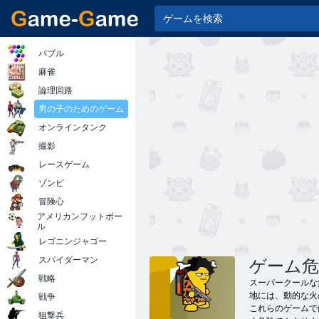
バブル
麻雀
論理回路
男の子のためのゲーム
オンラインタンク
撮影
レースゲーム
ゾンビ
冒険心
アメリカンフットボー
ル
レゴニンジャゴー
スパイダーマン
ゲーム危
戦略
スーパークールな
地には、動的な火
戦争
これらのゲームで
狙撃兵