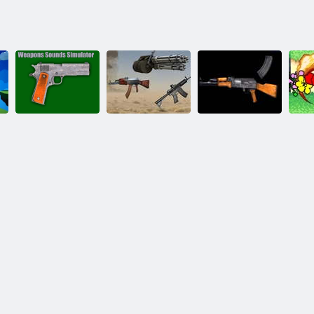
武器音シミュ
アーミーガン
AK-47シミュ
レータ
コレクター
レーター