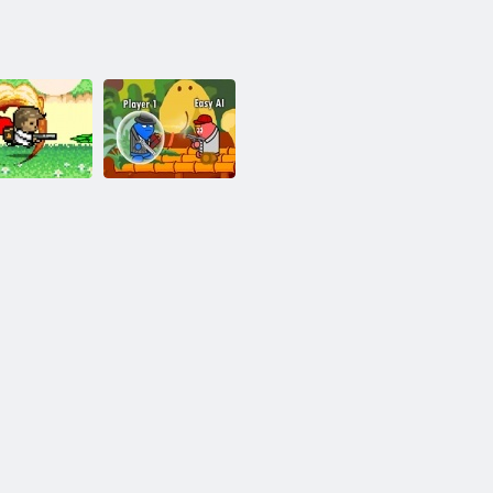
ガンメイヘム2
もっとメイヘ
銃メイヘム
ム