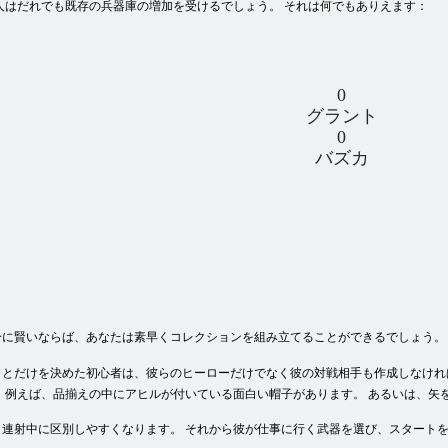
人はだれでも既存の兵器庫の増加を受けるでしょう。 それは何でもありえます：
0
グラント
0
バズカ
：
分に賢いならば、あなたは素早くコレクションを組み立てることができるでしょう。
ことだけを決めた初心者は、彼らのヒーローだけでなく彼の対戦相手も作成しなけれ
 例えば、品揃えの中にアヒルが付いている面白い帽子があります。 あるいは、矢
連射中に区別しやすくなります。 それから彼が仕事に行く武器を選び、スタートを