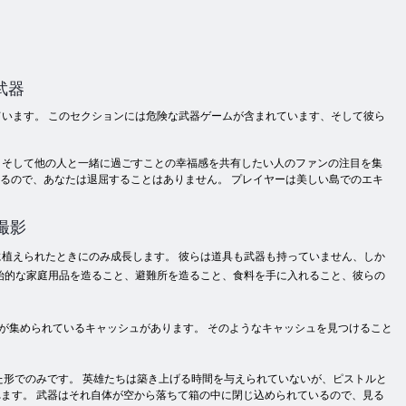
武器
います。 このセクションには危険な武器ゲームが含まれています、そして彼ら
、そして他の人と一緒に過ごすことの幸福感を共有したい人のファンの注目を集
いるので、あなたは退屈することはありません。 プレイヤーは美しい島でのエキ
撮影
植えられたときにのみ成長します。 彼らは道具も武器も持っていません、しか
始的な家庭用品を造ること、避難所を造ること、食料を手に入れること、彼らの
が集められているキャッシュがあります。 そのようなキャッシュを見つけること
。
中した形でのみです。 英雄たちは築き上げる時間を与えられていないが、ピストルと
ます。 武器はそれ自体が空から落ちて箱の中に閉じ込められているので、見る