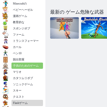
Minecraftの
ベビーヘーゼル
最新の ゲーム危険な武器
漫画ゲーム
教育的な
スポンジボブ
ファーム
トランスフォーマー
カール
忍者 vs ラグド
バックスラッ
ール: 鋭いナイ
シュ スラッシ
ベン10
フ投げ!
ュ
脱出部屋
子供のためのゲーム
マリオ
カタツムリボブ
ソニックゲーム
スキー
クエスト
Flashゲーム