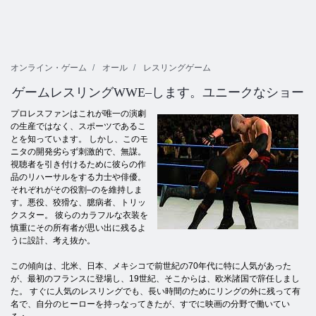
オンライン・ゲーム
オール
レスリングゲーム
ゲームレスリングWWE–します。ユニークなショー
プロレスファンはこれが唯一の演劇
の生産ではなく、スポーツであるこ
とを知っています。 しかし、このモ
ニタの開発劣らず刺激的で、無謀。
視聴者を引き付けるために彼らの作
品のリハーサルをする力士や俳優。
それぞれがその役割–のを維持しま
す。悪役、狡猾な、臆病者、トリッ
クスター。 彼らのカラフルな衣装を
慎重にその所有者が思い出に残るよ
うに設計、考え抜か。
この傾向は、北米、日本、メキシコで前世紀の70年代に特に人気があった
が、最初のフランスに登場し、19世紀、そこからは、欧米諸国で辞任しまし
た。 すぐに人気のレスリングでも、長い時間のためにリングの外に残って有
名で、自分のヒーローを持っなってきたが、すでに映画の分野で働いてい