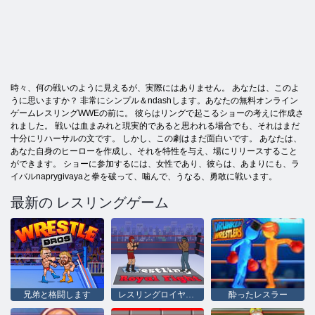
時々、何の戦いのように見えるが、実際にはありません。 あなたは、このよ
うに思いますか？ 非常にシンプル＆ndashします。あなたの無料オンライン
ゲームレスリングWWEの前に。 彼らはリングで起こるショーの考えに作成さ
れました。 戦いは血まみれと現実的であると思われる場合でも、それはまだ
十分にリハーサルの文です。 しかし、この劇はまだ面白いです。 あなたは、
あなた自身のヒーローを作成し、それを特性を与え、場にリリースすること
ができます。 ショーに参加するには、女性であり、彼らは、あまりにも、ラ
イバルnaprygivayaと拳を破って、噛んで、うなる、勇敢に戦います。
最新の レスリングゲーム
兄弟と格闘します
レスリングロイヤルファイト
酔ったレスラー