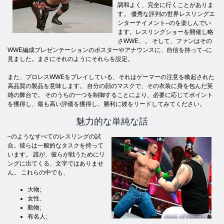
調和よく、完全に行くことがありま
す。 優秀な評判の世界レスリングエ
ンターテイメント–のを楽しんでい
ます。レスリングショーを開催し略
さWWE、。 そして、ファンはその
WWE編成プレゼンテーションのポスターやアナウンスに、自信を持って–に
見ました。まさにそれのようにそれらを設定。
また、プロレスWWEをプレイしている、それはゲーマーの注意を喚起された
高品質の製品を意味します。 自分の顔のマスクで、その衣装に身を包んだ英
雄の舞台で。 そのうちの一つを制御することにより、必要に応じてポイント
を獲得し、最も高い評価を獲得し、勝利に彼をリードしてみてください。
魅力的な単純な話
–のようなすべてのレスリングの試
合。彼らは一般的なタスクを持って
います。 誰が、彼らが戦うためにリ
ングに出てくる、文字ではありませ
ん。 これらの中でも、
大物;
女性、
動物;
有名人;