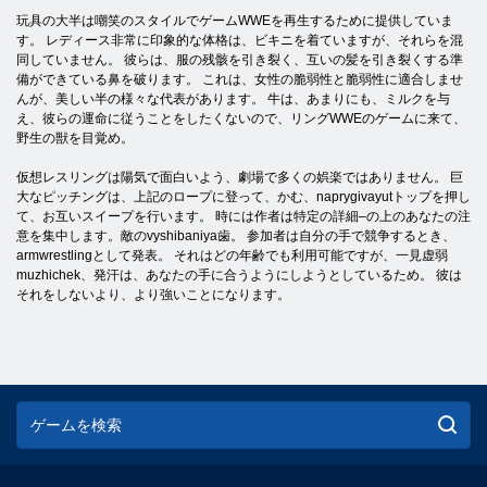
玩具の大半は嘲笑のスタイルでゲームWWEを再生するために提供していま
す。 レディース非常に印象的な体格は、ビキニを着ていますが、それらを混
同していません。 彼らは、服の残骸を引き裂く、互いの髪を引き裂くする準
備ができている鼻を破ります。 これは、女性の脆弱性と脆弱性に適合しませ
んが、美しい半の様々な代表があります。 牛は、あまりにも、ミルクを与
え、彼らの運命に従うことをしたくないので、リングWWEのゲームに来て、
野生の獣を目覚め。
仮想レスリングは陽気で面白いよう、劇場で多くの娯楽ではありません。 巨
大なピッチングは、上記のロープに登って、かむ、naprygivayutトップを押し
て、お互いスイープを行います。 時には作者は特定の詳細–の上のあなたの注
意を集中します。敵のvyshibaniya歯。 参加者は自分の手で競争するとき、
armwrestlingとして発表。 それはどの年齢でも利用可能ですが、一見虚弱
muzhichek、発汗は、あなたの手に合うようにしようとしているため。 彼は
それをしないより、より強いことになります。