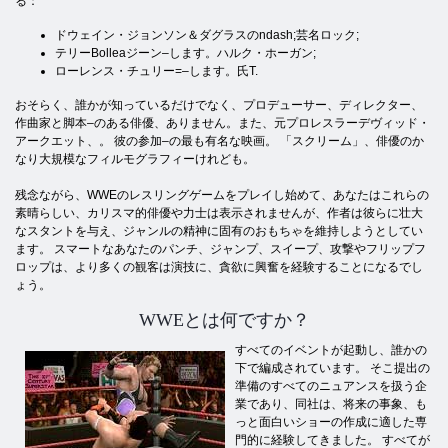
る：
ドウェイン・ジョンソン＆ダグラスのndash;芸名ロック;
テリーBolleaジーン–します。ハルク・ホーガン;
ローレンス・チュリー=–します。氏T.
おそらく、誰かが知っているだけでなく、プロデューサー、ディレクター、
作曲家と脚本–のある俳優、ありません。また、元プロレスラーデヴィッド・
アークエット、。 彼の参加–の最も有名な映画。 「スクリーム」、俳優のか
なり大規模なフィルモグラフィーけれども。
残念ながら、WWEのレスリングゲームをプレイし始めて、あなたはこれらの
素晴らしい、カリスマ的俳優や力士は表示されませんが、作者は彼らに壮大
なスタントを与え、ジャンルの精神に固有のおもちゃを維持しようとしてい
ます。 スマートなあなたのパンチ、ジャンプ、スイープ、攻撃やフリップフ
ロップは、より多くの観客は演技に、貪欲に興奮を経験することになるでし
ょう。
WWEとは何ですか？
すべてのイベントが起動し、誰かの
下で編成されています。 そこ提出の
準備のすべてのニュアンスを扱う企
業であり、同社は、将来の事​​象、も
っと面白いショーの作成に適した専
門的に経験してきました。 すべてが