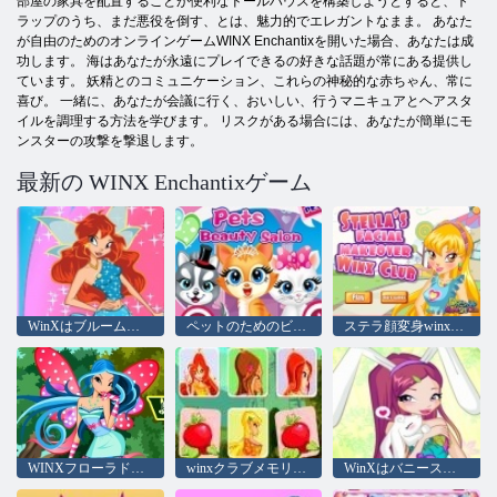
部屋の家具を配置することが便利なドールハウスを構築しようとすると、ト
ラップのうち、まだ悪役を倒す、とは、魅力的でエレガントなまま。 あなた
が自由のためのオンラインゲームWINX Enchantixを開いた場合、あなたは成
功します。 海はあなたが永遠にプレイできるの好きな話題が常にある提供し
ています。 妖精とのコミュニケーション、これらの神秘的な赤ちゃん、常に
喜び。 一緒に、あなたが会議に行く、おいしい、行うマニキュアとヘアスタ
イルを調理する方法を学びます。 リスクがある場合には、あなたが簡単にモ
ンスターの攻撃を撃退します。
最新の WINX Enchantixゲーム
WinXはブルームマジックアパレル
ペットのためのビューティーサロン
ステラ顔変身winxクラブ
WINXフローラドレスアップ
winxクラブメモリアルトリック
WinXはバニースタイル：ラウンドパズル