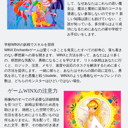
して、なぜあなたはこれらの若い魔
女は、魔法と魔術に追加のコースを
通過しない参加しないのですか？ 新
しい知識は誰にも妨げていない、と
誰が知っている、多分彼らはより成
功になるためにあなたの家や学校で
お手伝いをします。
学校WINXの妖精でスキルを習得
WINX Enchantixゲームは驚くべきことを発見したすべての好奇心、落ち着き
のない夢想家への扉を開きます。 WINXと方法を持って、あなたはより多く
の、瞑想的な気配り、勇敢になることを学びます。 リトル妖精はあなたに行
くと、ロジック、注意、メモリ、速度や反応のタスクを解決するために多く
の方法を提供します。 一緒に彼らと、あなたはそれらの国の花に定住し、勇
気を示してきた悪魔と戦うbudete。 WINXのような勇敢なガールフレンドの
数は、どちらのモンスターはひどいではない場合。
ゲームWINXの注意力
画像内のすべての不必要な詳細情報
を見つけて、妖精は安堵のため息を
助けます。 雑然とした空間で苦しい
生活を送るためによりも悪いものは
何もありません。 気を配って、隠さ
れた文字、数字、その他の行き過ぎ