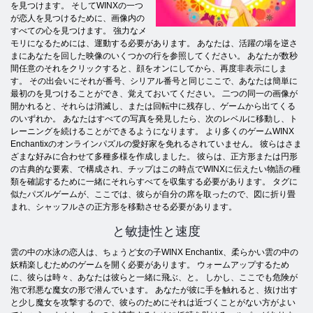
を見つけます。 そしてWINXの一つ
が恋人を見つけるために、画像内の
すべての心を見つけます。 強力なメ
モリになるためには、運動する必要があります。 あなたは、活躍の場を逆さ
まにあなたを回した映像のいくつかの行を参照してください。 あなたが数秒
間任意のそれをクリックすると、顔をオンにしてから、再度非表示にしま
す。 その出会いにそれが番号、シリアル番号と同じここで、あなたは簡単に
最初のを見つけることができ、覚えておいてください。 二つの同一の画像が
開かれると、それらは消滅し、または回転中に残存し、ゲームから出てくる
のいずれか。 あなたはすべての写真を発見したら、次のレベルに移動し、ト
レーニングを続けることができるようになります。 より多くのゲームWINX
Enchantixのオンラインパズルの愛好家を免れるされていません。 彼らはさま
ざまな好みに合わせて多種多様を作成しました。 彼らは、正方形または円形
の古典的な要素、で構成され、チップはこの時点でWINXに伝えたい物語の種
類を確認するために一緒にそれらすべてを収集する必要があります。 タグに
似たパズルゲームが、ここでは、彼らが自分の席を取ったので、図に折り畳
まれ、シャッフルさの正方形を移動させる必要があります。
と敏捷性と速度
雲の中の水泳の恋人は、ちょうど女の子WINX Enchantix、柔らかい雲の中の
妖精楽しむためのゲームを開く必要があります。 ウォームアップするため
に、彼らは時々、あなたは彼らと一緒に飛ぶ、と。 しかし、ここでも危険が
泡で邪悪な魔女の形で潜んでいます。 あなたが彼に手を触れると、抜け出す
と少し魔女を攻撃するので、彼らのためにそれは近づくことがない方がよい