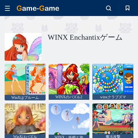
WINX Enchantixゲーム
WINXのパズル2
winxクラブズマ
WinXはブルーム
WinXはパズル
魔法攻撃
WINX：妖精と泡