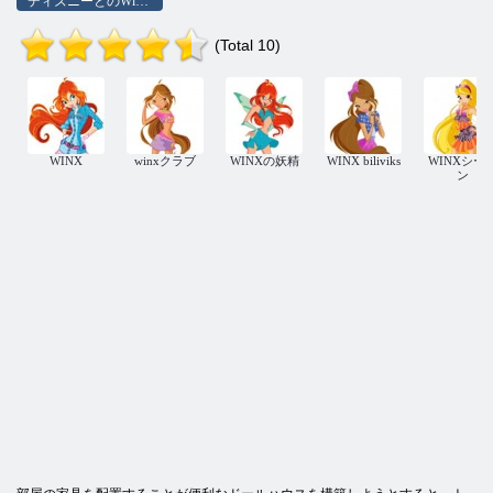
ディズニーとのWinX
(Total 10)
WINX
winxクラブ
WINXの妖精
WINX biliviks
WINXシー
ン