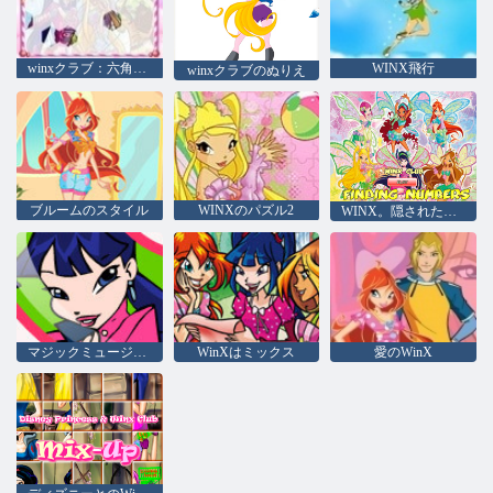
winxクラブ：六角形のパズル
WINX飛行
winxクラブのぬりえ
ブルームのスタイル
WINXのパズル2
WINX。隠された数字
マジックミュージックWINX
WinXはミックス
愛のWinX