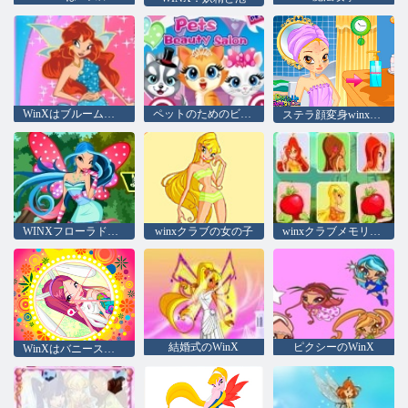
WinXはブルームマジックアパレル
ペットのためのビューティーサロン
ステラ顔変身winxクラブ
WINXフローラドレスアップ
winxクラブの女の子
winxクラブメモリアルトリック
結婚式のWinX
ピクシーのWinX
WinXはバニースタイル：ラウンドパズル