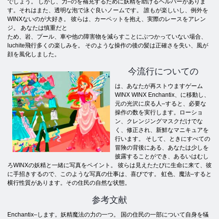
でしょう。 しかし、力–のを補充するために妖精を助けるヘルパーがありま
す。それはまた、透明な泡で泳ぐ良いノームです。 誰もが楽しいし、例外を
WINXないのが大好き。 彼らは、カーペットを抱え、実際のレースをアレン
ジ。 あなたは慎重だと
ため、岩、プール、車や他の障害物を減らすことにぶつかっていない場合、
luchite飛行多くの楽しみを。 そのような操作の後の髪は正確さを失い、風が
顔を風化しました。
今流行についての
は、あなたが再ストウますゲーム
WINX WINX Enchantix、に移動し、
元の光沢に戻る人–すると、必要な
操作の数を実行します。ローショ
ン、クレンジングマスクだけでな
く、修正され、新鮮なマニキュアを
行います。 そして、ときにすべての
冒険の背後にある、あなたは少しを
披露することができ、あるいはむし
ろWINXの妖精と一緒に写真をペイント。 彼らは見えたたびに生命に来て、彼
に手招きするので、このような写真の仕事は、喜びです。 虹色、魔法–すると
横行性質があります。その住民の自然な状態。
参考文献
Enchantix–します。妖精魔法の力の一つ。 国の住民の一部について自身を犠