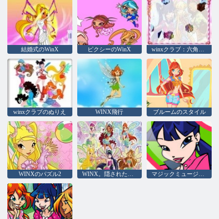
結婚式のWinX
ピクシーのWinX
winxクラブ：六角形のパズル
winxクラブのぬりえ
WINX飛行
ブルームのスタイル
WINXのパズル2
WINX。隠された数字
マジックミュージックWINX