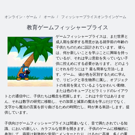
オンライン・ゲーム
オール
フィッシャープライスオンラインゲーム
教育ゲームフィッシャープライス
ゲームフィッシャープライスは、まだ世界と
成人期を探求する用意がある就学前の年齢の
子供たちのために設計されています。 彼ら
は、何か新しいことを学ぶことに興味を持っ
ているが、それは学ぶ意欲を失っていない子
供に控えめにする必要があります。 どのよう
にそれを行うには？ 最も簡単な方法–しま
す。ゲーム。 値が色を区別するために学ん
で、リビングと非生物界に属し、オブジェク
トの名前を覚えているようなかわいい動物、
または色のキューブとピラミッドのレイアウ
トとの通信中に、子供たちは概念を把握します。 これは十分ではありませ
ん、それは数字の研究に移動し、その加算と減算の魔法を学ぶだけでなく、
文字から魔法の言葉を折り曲げるための時間だし、時が来る単語–します。提
供しています。
子供向けゲームフィッシャープライスは間違いなく、音で満たされている知
識、においの新しい、カラフルな世界を開きます。 子供のゲームに積極的に
参加して、両親は刺激的な学習にメンターとなり、はるかに高速、多くの重