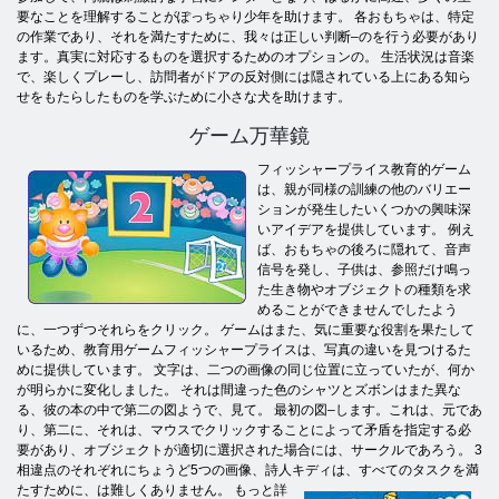
要なことを理解することがぽっちゃり少年を助けます。 各おもちゃは、特定
の作業であり、それを満たすために、我々は正しい判断–のを行う必要があり
ます。真実に対応するものを選択するためのオプションの。 生活状況は音楽
で、楽しくプレーし、訪問者がドアの反対側には隠されている上にある知ら
せをもたらしたものを学ぶために小さな犬を助けます。
ゲーム万華鏡
フィッシャープライス教育的ゲーム
は、親が同様の訓練の他のバリエー
ションが発生したいくつかの興味深
いアイデアを提供しています。 例え
ば、おもちゃの後ろに隠れて、音声
信号を発し、子供は、参照だけ鳴っ
た生き物やオブジェクトの種類を求
めることができませんでしたよう
に、一つずつそれらをクリック。 ゲームはまた、気に重要な役割を果たして
いるため、教育用ゲームフィッシャープライスは、写真の違いを見つけるた
めに提供しています。 文字は、二つの画像の同じ位置に立っていたが、何か
が明らかに変化しました。 それは間違った色のシャツとズボンはまた異な
る、彼の本の中で第二の図ようで、見て。 最初の図–します。これは、元であ
り、第二に、それは、マウスでクリックすることによって矛盾を指定する必
要があり、オブジェクトが適切に選択された場合には、サークルであろう。 3
相違点のそれぞれにちょうど5つの画像、詩人キディは、すべてのタスクを満
たすために、
は難しくありません。 もっと詳