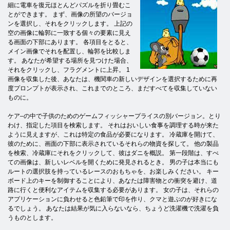
細に電車を復元ほとんどパズルを折り畳むこ
とができます。 まず、画像の所望のバージョ
ンを選択し、それをクリックします。 上記の
空の画像に輪郭に一致する個々の要素に見え
る画面の下部にあります。 各項目をとると、
メイン画像でそれを配置し、輪郭を比較しま
す。 あなたが希望する場所を見つけた場合、
それをクリックし、フラグメントに上昇。 1
画像を収集した後、あなたは、機関車の新しいデザインを選択するために再
度プロンプトが表示され、これまでのところ、まだすべてを収集していない
ものに。
ケア–の中で子供のためのゲームフィッシャープライスの別バージョン。とり
わけ、指定した項目を検索します。 それはおいしい食事を調理する時が来た
ように見えますが、これは特定の食品が必要になります。 冷蔵庫を開けて、
彼のために、画面の下部に表示されているそれらの物資を探して。 他の製品
を検索、冷蔵庫にそれをクリックして、彼はダニを概説。 第一段階は、すべ
ての画像は、新しいレベルを開くために発見されるとき。 男の子は本当にも
ルートの選択肢を持っているレースのおもちゃを、お楽しみください。 キー
ボード上のキーを制御することにより、あなたは障害物との衝突を避け、道
路に行くと便利なアイテムを収集する必要があります。 女の子は、それらの
アプリケーションに負わせると色鉛​​筆で印を作り、クマと遊ぶのが好きにな
るでしょう。 あなたは結果が気に入らないなら、ちょうど洗濯機で洗濯を負
うものとします。