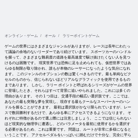
オンライン・ゲーム
オール
ラリーポイントゲーム
ゲームの世界にはさまざまなジャンルがありますが、レースは長年にわたっ
て議論の余地のないリーダーであり続けています。 スポーツカーのハンドル
を握って、さまざまな難易度の道路を最高速度で駆け抜けたくない人を見つ
けるのは困難です。 現実世界では恐怖に足を止められても、仮想世界ではあ
らゆる制限が取り除かれ、誰もが本物のレーサーになったような気分になれ
ます。 このジャンルのオプションの数は驚くべきものです。最も単純なピク
セルのものから、信じられないほどリアルなグラフィックを使用できるもの
まであります。 しかし、ラリー ポイントと呼ばれるシリーズがゲームの世界
に登場したとき、それらはすべて背景に追いやられました。これには多くの
理由があります。 その 1 つ目は、交通手段の幅広い選択肢です。ここでは、
あなたの最も突飛な夢を実現し、現存する最もクールなスーパーカーのハン
ドルを握ることができます。 最初は選択肢がかなり限られていますが、レー
スで数回勝利するだけで、あらゆる車にアクセスできるようになります。 そ
れぞれに特徴があるので選ぶ際には注意しましょう。 ここでは信じられない
ほど現実的な物理学に遭遇し、どのパラメータを最初に使用するかを選択す
る必要があるため、これは重要です。 問題は、ルートが非常に多様になると
いうことです。 アクセルペダルをいっぱいに踏むだけで十分な、完全に平ら