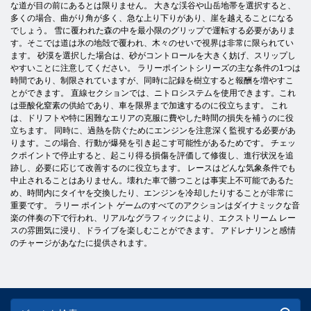
な道が目の前にあるとは限りません。 大きな渓谷や山岳地帯を選択すると、
多くの場合、曲がり角が多く、急な上り下りがあり、崖を越えることになる
でしょう。 雪に覆われた森の中を最小限のグリップで運転する必要がありま
す。そこでは道は氷の地殻で覆われ、木々のせいで視界は非常に限られてい
ます。 砂漠を選択した場合は、砂がコントロールを大きく妨げ、スリップし
やすいことに注意してください。 ラリーポイントシリーズの主な条件の1つは
時間であり、制限されていますが、同時に記録を樹立すると報酬を増やすこ
とができます。 直線セクションでは、ニトロシステムを使用できます。これ
は亜酸化窒素の供給であり、車を限界まで加速するのに役立ちます。 これ
は、ドリフトや特に困難なエリアの克服に費やした時間の損失を補うのに役
立ちます。 同時に、過熱を防ぐためにエンジンを注意深く監視する必要があ
ります。この場合、行動が爆発を引き起こす可能性があるためです。 チェッ
クポイントで停止すると、起こり得る損傷を評価して修復し、進行状況を追
跡し、必要に応じて改善するのに役立ちます。 レースはどんな気象条件でも
中止されることはありません。壊れた車で勝つことは事実上不可能であるた
め、時間内にタイヤを交換したり、エンジンを冷却したりすることが非常に
重要です。 ラリー ポイント ゲームのすべてのアクションはダイナミックな音
楽の伴奏の下で行われ、リアルなグラフィックにより、エクストリーム レー
スの雰囲気に浸り、ドライブを楽しむことができます。 アドレナリンと感情
のチャージがあなたに提供されます。