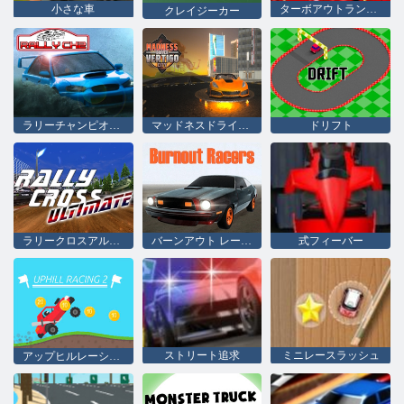
小さな車
ターボアウトランの再考
クレイジーカー
ドリフト
ラリーチャンピオンシップ2
マッドネスドライバー ヴァーティゴシティ
ラリークロスアルティメット
バーンアウト レーサーズ
式フィーバー
ストリート追求
ミニレースラッシュ
アップヒルレーシング2