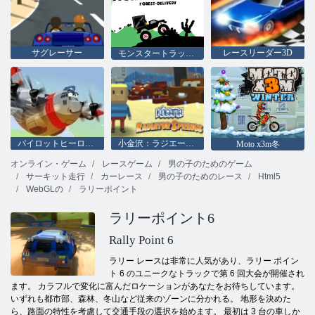
サグレーサー
レースリーダー3D
モンスタートラック森林宅配
パイロットヒーローズ
小金沢：ラジエータースプリングス
Moto x3m冬
オンライン・ゲーム
レースゲーム
男の子のためのゲーム
サーキット走行
カーレース
男の子のためのレース
Html5
WebGLの
ラリーポイント
ラリーポイント6
Rally Point 6
ラリー レースは非常に人気があり、ラリー ポイン
ト 6 のユニークなトラックで第 6 回大会が開催され
ます。 カラフルで変化に富んだロケーションがあなたをお待ちしています。
いずれも都市部、森林、冬山など従来のゾーンに分かれる。 地形を決めた
ら、路面の特性を考慮して交通手段の選択を始めます。 最初は 3 台の車しか