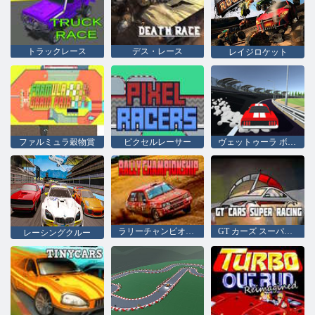
トラックレース
デス・レース
レイジロケット
ファルミュラ穀物賞
ピクセルレーサー
ヴェットゥーラ ボランチ
ラリーチャンピオンシップ
GT カーズ スーパー レーシング
レーシングクルー