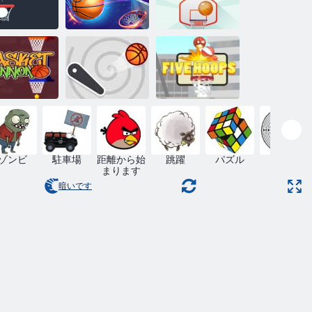
ロップダン
バスケットボ
フリックバス
ク
ールマスター
ケットボール
スケットキ
フリッパーダ
ファイブフー
ャノン
ンク
プ
ゾンビ
駐車場
距離から始
跳躍
パズル
迷路
まります
暗いです