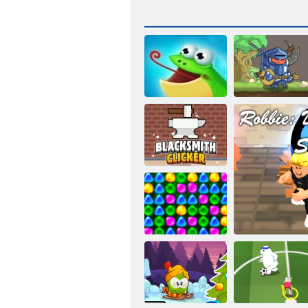
カエルをキャ
ッチ
愛の騎士
鍛冶屋クリッ
カー
戻るCandyland
4：ロリポップ
ガーデン