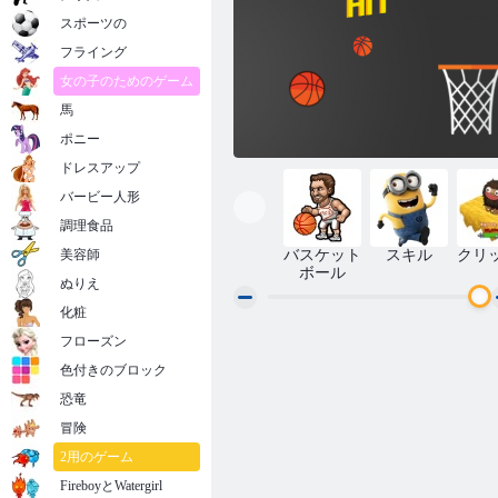
スポーツの
フライング
女の子のためのゲーム
馬
ポニー
ドレスアップ
バービー人形
調理食品
美容師
バスケット
スキル
クリ
ボール
ぬりえ
化粧
フローズン
ダンクヒット
色付きのブロック
恐竜
冒険
2用のゲーム
FireboyとWatergirl