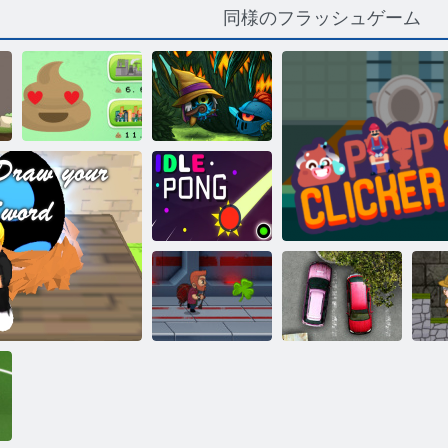
同様のフラッシュゲーム
プープクリッ
カー2
オルキオ
アイドルポン
Jetpackのマス
ター
駐車怒り
プープクリッカー
イ