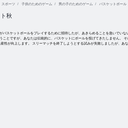
スポーツ
子供のためのゲーム
男の子のためのゲーム
バスケットボール
クト秋
を描いてください
がバスケットボールをプレイするために招待したが、あきらめることを急いでいな
うことですが、あなたは伝統的に、バスケットにボールを投げてきたしません。 
産性が向上します。 スリーマッチを終了しようとする試みが失敗しましたが、あ