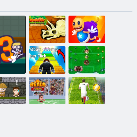
スーパーバデ
恐竜の骨掘り
ィキック
オビー: クリッ
クごとに +1 ジ
ャンプ
脚シンコ
アリーナユー
ロサッカーヘ
ユーロサッカ
3
ンカの冒険
ッズ
ースプリント