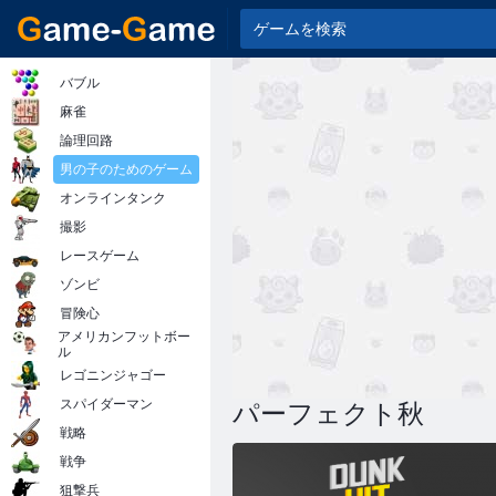
バブル
麻雀
論理回路
男の子のためのゲーム
オンラインタンク
撮影
レースゲーム
ゾンビ
冒険心
アメリカンフットボー
ル
レゴニンジャゴー
スパイダーマン
パーフェクト秋
戦略
戦争
狙撃兵