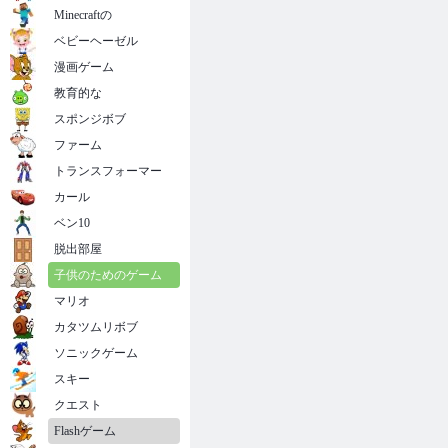
Minecraftの
ベビーヘーゼル
漫画ゲーム
教育的な
スポンジボブ
ファーム
トランスフォーマー
カール
ベン10
脱出部屋
子供のためのゲーム
マリオ
カタツムリボブ
ソニックゲーム
スキー
クエスト
Flashゲーム