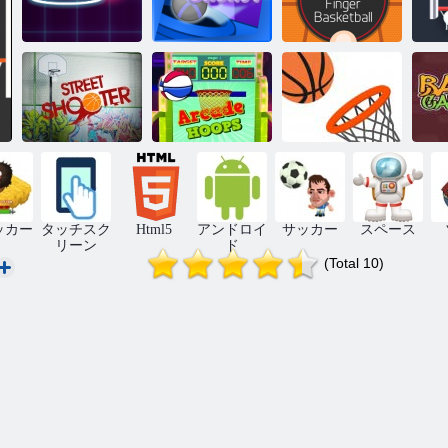
フィンガーバ
サイバーバス
スケットボー
ド
ネオンダンク
ケット
ル
ストリートシ
アーケードフ
バ
ューター
ープ
ダンクフープ
ッカー
タッチスク
Html5
アンドロイ
サッカー
スペース
リーン
ド
(Total 10)