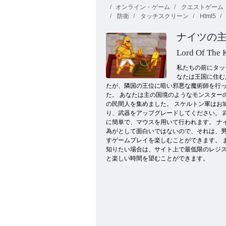
オンライン・ゲーム
クエストゲーム
防衛
タッチスクリーン
Html5
ナイツの
Lord Of The 
私たちの前にタッ
なたは王国に住む
アスラアタック
たが、隣国の王位に暗い邪悪な魔術師を行っ
た。 あなたは主の国境のようなモンスター
の民間人を集めました。 スケルトン軍はお
り、武器をアップグレードしてください。 
に簡単で、マウスを用いて行われます。 ナ
為がとして面白いではないので、それは、
すゲームプレイを楽しむことができます。 
知りたい場合は、サイト上で最低限のレジ
と楽しい時間を望むことができます。