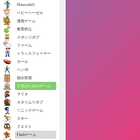
Minecraftの
ベビーヘーゼル
漫画ゲーム
教育的な
スポンジボブ
ファーム
トランスフォーマー
カール
ベン10
脱出部屋
子供のためのゲーム
マリオ
カタツムリボブ
ソニックゲーム
スキー
クエスト
Flashゲーム