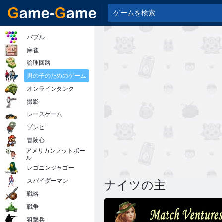
バブル
麻雀
論理回路
男の子のためのゲーム
オンラインタンク
撮影
レースゲーム
ゾンビ
冒険心
アメリカンフットボー
ル
レゴニンジャゴー
スパイダーマン
ナイツの主
戦略
戦争
狙撃兵