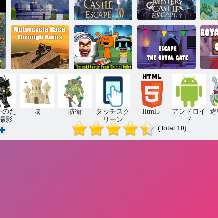
ミステリーキ
ミステリーキ
キャッスルウ
ャッスルエス
ャッスルエス
ミ
ォーズ2
ケープ10
ケープ11
Sprunki Castle
廃墟を巡るバ
パニックスキ
王家の門を脱
王
イクレース
ビディトイレ
出する
子のた
城
防衛
タッチスク
Html5
アンドロイ
違
撮影
リーン
ド
(Total 10)