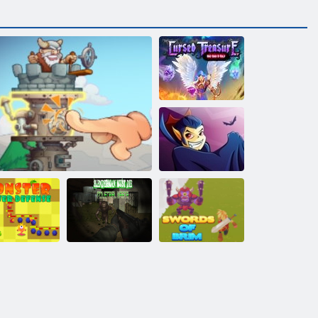
呪われた宝物
1½
Vampirizatsiya
ンスタータ
Slenderman
ーディフェ
Must Die：産
ンス
タワークラッシュ
業廃棄物
縁の剣