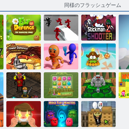
同様のフラッシュゲーム
バトルシミュ
レーター：カ
ウンターバッ
バッターシュ
エルフ防衛
ター
ーター2
ゴールドタワ
ジンジャーブ
ロープをカッ
ーディフェン
レッドマンを
ト：タイムト
ス
救え
ラベル
モ
戦利品ヒーロ
Taptasticモンス
ワ
ーズ2
モンスター寺
ター