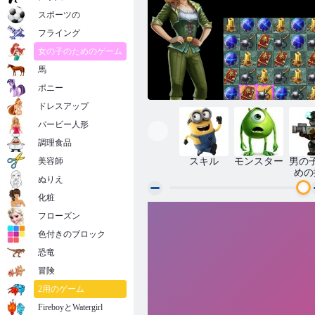
スポーツの
フライング
女の子のためのゲーム
馬
ポニー
ドレスアップ
バービー人形
調理食品
美容師
スキル
モンスター
男の
めの
ぬりえ
化粧
フローズン
マッチベンチャーズ
色付きのブロック
恐竜
冒険
2用のゲーム
FireboyとWatergirl