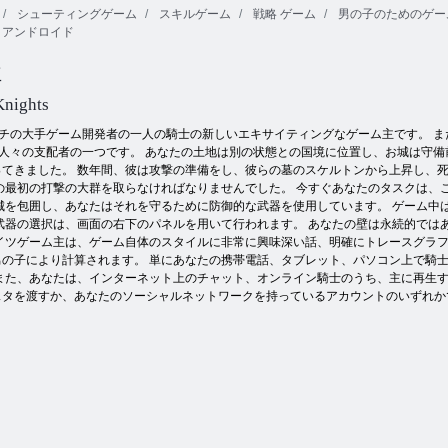
シューティングゲーム
スキルゲーム
戦略 ゲーム
男の子のためのゲー
アンドロイド
毛むくじゃら
モンスターを
のモンスター
アミーゴパン
倒す
をマージする
チョ2
主
Knights
チの大手ゲーム開発者の一人の騎士の新しいエキサイティングなゲーム主です。 ま
人々の支配者の一つです。 あなたの土地は別の状態との国境に位置し、お城は守備
てきました。 数年間、彼は攻撃の準備をし、彼らの墓のスケルトンから上昇し、死
の最初の打撃の大群を取らなければなりませんでした。 今すぐあなたのタスクは、
城を包囲し、あなたはそれを守るために防御的な武器を使用しています。 ゲーム中
武器の選択は、画面の右下のパネルを用いて行われます。 あなたの壁は永続的では
イツゲーム主は、ゲーム自体のスタイルに非常に興味深い話、明確にトレースグラフ
男の子により計算されます。 単にあなたの携帯電話、タブレット、パソコン上で騎
また、あなたは、インターネット上のチャット、オンライン騎士のうち、主に再生す
スタを渡すか、あなたのソーシャルネットワークを持っているアカウントのいずれか