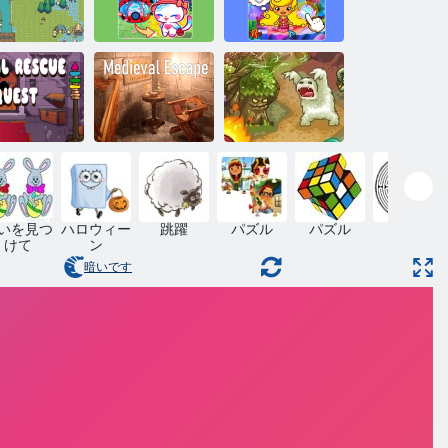
ニ四王国戦
人魚姫アバタ
争
魔法の猫の城
ー城
室救出クエ
グローブのキ
スト
中世の脱出
ーパー3
いを見つ
ハロウィー
跳躍
パズル
パズル
迷路
けて
ン
暗いです