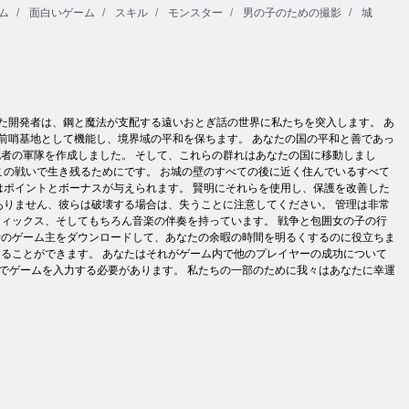
ム
面白いゲーム
スキル
モンスター
男の子のための撮影
城
た開発者は、鋼と魔法が支配する遠いおとぎ話の世界に私たちを突入します。 あ
前哨基地として機能し、境界域の平和を保ちます。 あなたの国の平和と善であっ
者の軍隊を作成しました。 そして、これらの群れはあなたの国に移動しまし
この戦いで生き残るためにです。 お城の壁のすべての後に近く住んでいるすべて
はポイントとボーナスが与えられます。 賢明にそれらを使用し、保護を改善した
ありません、彼らは破壊する場合は、失うことに注意してください。 管理は非常
ィックス、そしてもちろん音楽の伴奏を持っています。 戦争と包囲女の子の行
士のゲーム主をダウンロードして、あなたの余暇の時間を明るくするのに役立ちま
ることができます。 あなたはそれがゲーム内で他のプレイヤーの成功について
でゲームを入力する必要があります。 私たちの一部のために我々はあなたに幸運