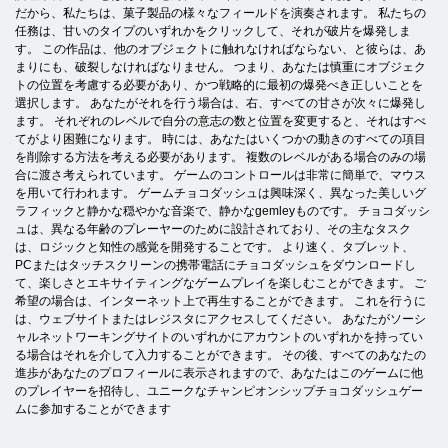
だから、私たちは、菓子製品の様々なフィールドを演奏されます。 私たちの
任務は、甘いのタイプのいずれかをクリックして、それが破片を爆発しま
す。 この作品は、他のオブジェクトに触れなければならない、と彼らは、あ
まりにも、破裂しなければなりません。 つまり、あなたは慎重にオブジェク
トの位置を考慮する必要があり、かつ戦略的に最初の爆発べき正しいことを
選択します。 あなたがそれを行う場合は、右、すべての甘さが次々に爆発し
ます。 それぞれのレベルで自分の意志の数と位置を変更すると、それはすべ
てがより困難になります。 時には、あなたはいくつかの動きのすべての項目
を削除する方法を考える必要があります。 複数のレベルがある場合のみの場
合に渡さ考えられています。 ゲームのコントロールは非常に簡単で、マウス
を用いて行われます。 ゲームチョコダッシュは興味深く、異なった美しいグ
ラフィックと静かな穏やかな音楽で、静かなgemleyものです。 チョコダッシ
ュは、異なる年齢のプレーヤーのために設計されており、その主なタスク
は、ロジックと知性の感覚を開発することです。 より速く、タブレット、
PCまたはタッチスクリーンの携帯電話にチョコダッシュをダウンロードし
て、楽しさとエキサイティングなゲームプレイを楽しむことができます。 ご
希望の場合は、インターネット上で再生することができます。 これを行うに
は、ウェブサイトまたはレジスタにアクセスしてください。 あなたがソーシ
ャルネットワーキングサイトのいずれかにアカウントのいずれかを持ってい
る場合はそれを介して入力することができます。 その後、すべてのあなたの
進歩があなたのプロフィールに表示されますので、あなたはこのゲームに他
のプレイヤーを招待し、ユニークなチャンピオンシップチョコダッシュゲー
ムに参加することができます