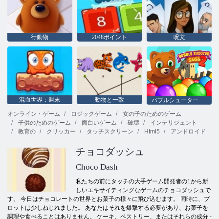
行動物
2048ポイント
呪文
混血世界：週末
動物と一致
バブルシューター佐賀2
オンライン・ゲーム
ロジックゲーム
女の子のためのゲーム
子供のためのゲーム
面白いゲーム
破壊
インテリジェント
教育の
クリッカー
タッチスクリーン
Html5
アンドロイド
チョコダッシュ
Choco Dash
私たちの前にタッチの大手ゲーム開発者の1から新
しいエキサイティングなゲームのチョコダッシュで
す。 今日はチョコレートの世界とお菓子の様々に飛び込むます。 同時に、プ
ロットは少しねじれました。 あなたはそれを爆撃する必要があり、お菓子を
調理や食べることはありません。 ケーキ、ペストリー、またはそれらの成分 -