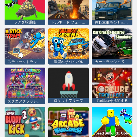
ラクダ駆逐艦
トルネード フューリー オブ エレメント
自動車事故シミュレータ
スティックトラップ！
脳腐れサバイバル
カークラッシュ X デストロイ シミュレーター
ロケットフリップ
Trollfaceを拷問する
スクエアクラッシャー