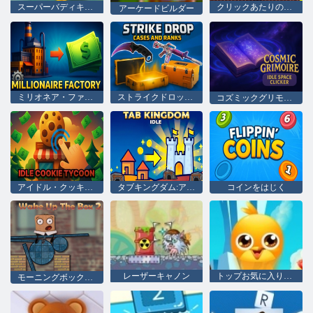
スーパーバディキック2
クリックあたりの速度: オビー
アーケードビルダー
ミリオネア・ファクトリー
ストライクドロップのケースとランク
コズミックグリモア アイドルスペースクリッカー
アイドル・クッキー・タイクーン
タブキングダム:アイドル
コインをはじく
レーザーキャノン
トップお気に入り友人
モーニングボックス2