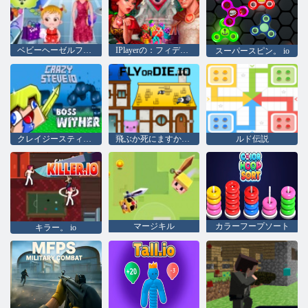
ベビーヘーゼルファンシードレス
IPlayerの：フィデリティ：騎士と王女
スーパースピン。 io
クレイジースティーブ io
飛ぶか死にますか。 io
ルド伝説
マージキル
カラーフープソート
キラー。 io