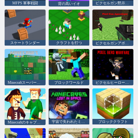
MFPS 軍事戦闘
ピクセルガン黙示録3
背の高いイオ
スケートランダー
クラフトを打つ
ピクセルガンアポカリプス
Minecraftスーパーマリオ版
ブロックワールド
ピクセルヒーローウォーフェア
宇宙で失われたミネケーブ
ブロッククラフト
Minecraftのキャプテン