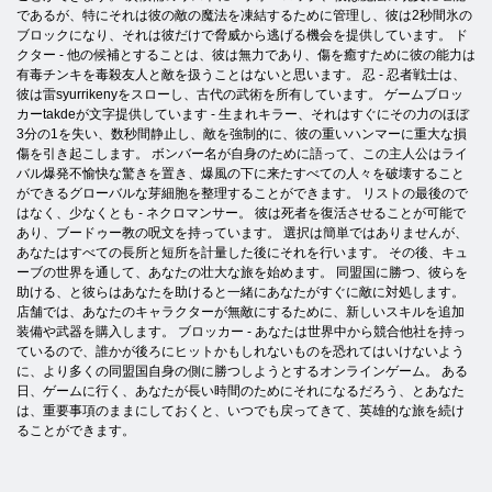
であるが、特にそれは彼の敵の魔法を凍結するために管理し、彼は2秒間氷の
ブロックになり、それは彼だけで脅威から逃げる機会を提供しています。 ド
クター - 他の候補とすることは、彼は無力であり、傷を癒すために彼の能力は
有毒チンキを毒殺友人と敵を扱うことはないと思います。 忍 - 忍者戦士は、
彼は雷syurrikenyをスローし、古代の武術を所有しています。 ゲームブロッ
カーtakdeが文字提供しています - 生まれキラー、それはすぐにその力のほぼ
3分の1を失い、数秒間静止し、敵を強制的に、彼の重いハンマーに重大な損
傷を引き起こします。 ボンバー名が自身のために語って、この主人公はライ
バル爆発不愉快な驚きを置き、爆風の下に来たすべての人々を破壊すること
ができるグローバルな芽細胞を整理することができます。 リストの最後ので
はなく、少なくとも - ネクロマンサー。 彼は死者を復活させることが可能で
あり、ブードゥー教の呪文を持っています。 選択は簡単ではありませんが、
あなたはすべての長所と短所を計量した後にそれを行います。 その後、キュ
ーブの世界を通して、あなたの壮大な旅を始めます。 同盟国に勝つ、彼らを
助ける、と彼らはあなたを助けると一緒にあなたがすぐに敵に対処します。
店舗では、あなたのキャラクターが無敵にするために、新しいスキルを追加
装備や武器を購入します。 ブロッカー - あなたは世界中から競合他社を持っ
ているので、誰かが後ろにヒットかもしれないものを恐れてはいけないよう
に、より多くの同盟国自身の側に勝つしようとするオンラインゲーム。 ある
日、ゲームに行く、あなたが長い時間のためにそれになるだろう、とあなた
は、重要事項のままにしておくと、いつでも戻ってきて、英雄的な旅を続け
ることができます。