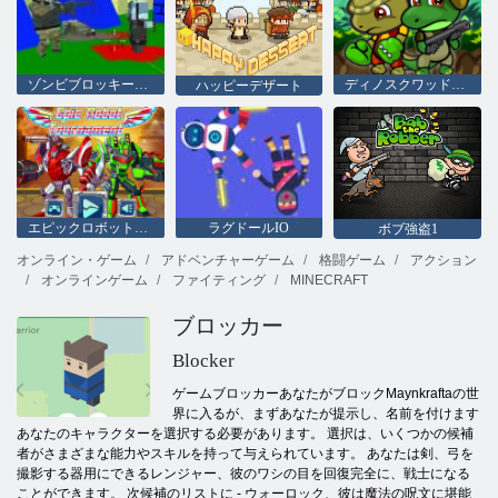
ゾンビブロッキーガンウォーフェアの撮影
ディノスクワッドアドベンチャー
ハッピーデザート
エピックロボットトーナメント
ラグドールIO
ボブ強盗1
オンライン・ゲーム
アドベンチャーゲーム
格闘ゲーム
アクション
オンラインゲーム
ファイティング
MINECRAFT
ブロッカー
Blocker
ゲームブロッカーあなたがブロックMaynkraftaの世
界に入るが、まずあなたが提示し、名前を付けます
あなたのキャラクターを選択する必要があります。 選択は、いくつかの候補
者がさまざまな能力やスキルを持って与えられています。 あなたは剣、弓を
撮影する器用にできるレンジャー、彼のワシの目を回復完全に、戦士になる
ことができます。 次候補のリストに - ウォーロック、彼は魔法の呪文に堪能