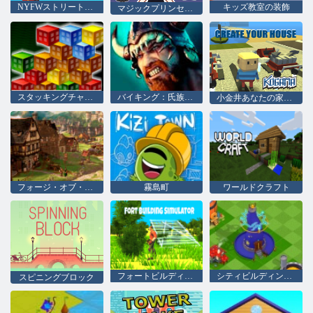
NYFWストリートスタイル
キッズ教室の装飾
マジックプリンセス：ドレスアップ人形
スタッキングチャレンジ
バイキング：氏族の戦争
小金井あなたの家を作る
フォージ・オブ・エンパイア（Forge of Empires）
霧島町
ワールドクラフト
フォートビルディングシミュレータ
シティビルディングシミュレータ
スピニングブロック