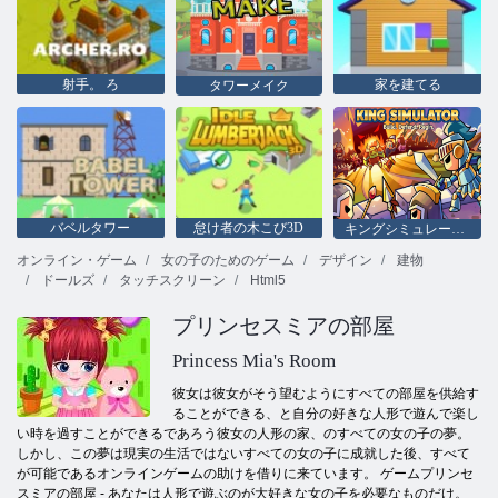
射手。 ろ
家を建てる
タワーメイク
バベルタワー
怠け者の木こび3D
キングシミュレーター
オンライン・ゲーム
女の子のためのゲーム
デザイン
建物
ドールズ
タッチスクリーン
Html5
プリンセスミアの部屋
Princess Mia's Room
彼女は彼女がそう望むようにすべての部屋を供給す
ることができる、と自分の好きな人形で遊んで楽し
い時を過すことができるであろう彼女の人形の家、のすべての女の子の夢。
しかし、この夢は現実の生活ではないすべての女の子に成就した後、すべて
が可能であるオンラインゲームの助けを借りに来ています。 ゲームプリンセ
スミアの部屋 - あなたは人形で遊ぶのが大好きな女の子を必要なものだけ。