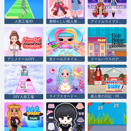
人形工場3D
素晴らしい紙人形の日記
アイドルライブストリーム：ドールドレスアップ
アニメドールDIYコスプレガール
笑ドールズネイルサロン
ドールハウスのデザインと装飾
ライブスタードールドレスアップ
紙人形の日記：DIYをドレスアップします
DIY人形工場