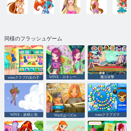
同様のフラッシュゲーム
WINX：ロキシーとのパズル
魔法攻撃
winxクラブの女の子
WINX：妖精と泡
winxクラブズマ
WinXはパズル