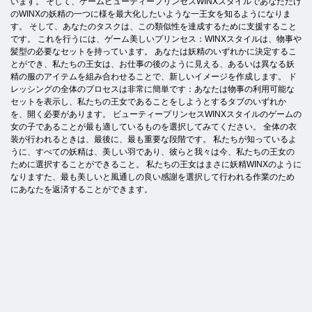
います。 そして、ゲームビューティープリンセスWINXスタイルであなただけ
のWINXの妖精の一つに様を最大化したいような一王女を知るようになりま
す。 そして、あなたのタスクは、この類似性を達成するために支援すること
です。 これを行うには、ゲーム美しいプリンセス：WINXスタイルは、物事や
髪型の必要なセットを持っています。 あなたは妖精のいずれかに決定するこ
とができ、私たちの王女は、お仕事の後のように見える、あるいは異なる妖
精の服のアイテムを組み合わせることで、新しいイメージを作成します。 ド
レッシングの全体のプロセスは非常に簡単です：あなたは物事の利用可能な
セットを表示し、私たちの王女であることをしようとするタブのいずれか
を、開く必要があります。 ビューティープリンセスWINXスタイルのゲームの
女の子であることが最も適しているものを選択してみてください。 全体の衣
装が行われるときは、最後に、最も重要な段階です。 私たちが知っているよ
うに、すべての妖精は、美しい羽であり、彼らと我々は今、私たちの王女の
ために選択することができること。 私たちの王女はまさに妖精WINXのように
なりますた、最も美しいと風通しの良い感謝を選択して行われる作業のため
にあなたを返済することができます。