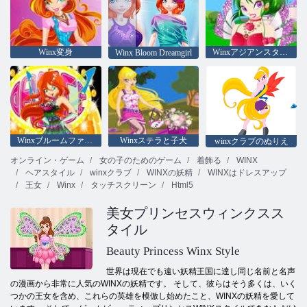
Winx変身
Winxアジアンスタイル
Winx Bloom Dreamgirl
Winxブルームファッションスター
Winxステラと子犬
winxクラブのぬりえ
オンライン・ゲーム
女の子のためのゲーム
着飾る
WINX
ヘアスタイル
winxクラブ
WINXの妖精
WINXはドレスアップ
王女
Winx
タッチスクリーン
Html5
美女プリンセスウィンクスス
タイル
Beauty Princess Winx Style
世界は現在でも遠い妖精王国に達し同じ名前と名声
の漫画から非常に人気のWINXの妖精です。 そして、彼らはそう多くは、いく
つかの王女を含め、これらの英雄を模倣し始めたこと、WINXの妖精を愛して