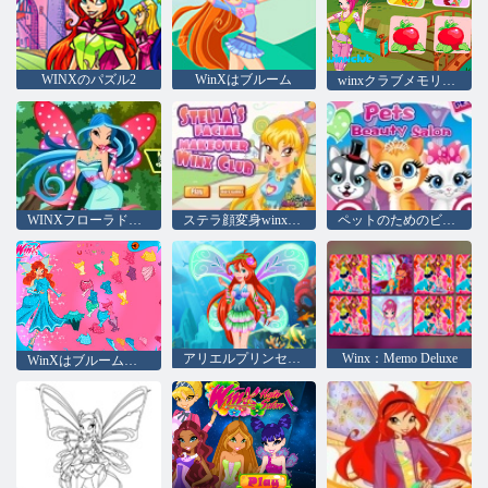
WINXのパズル2
WinXはブルーム
winxクラブメモリアルトリック
WINXフローラドレスアップ
ステラ顔変身winxクラブ
ペットのためのビューティーサロン
アリエルプリンセスWINXスタイル
Winx：Memo Deluxe
WinXはブルームマジックアパレル