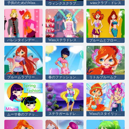
子供のためのWinx着色
winxクラブ：ドレス
ウィンクスクラブヘアサロン
バレンタインデーのカップル
Winxステラドレスアップ
ブルームとフローラのドレスアップ
ブルームラブリーガールドレスアップ
春のファッションドレスアップ
リトルブルームクリスマスドレスアップ
ステラガールドレスアップ
Winxのスタイリッシュなドレス
ムーサ春のファッション