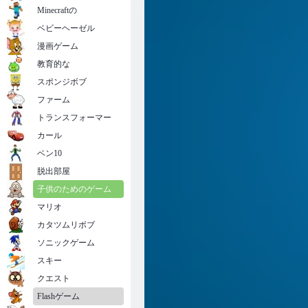
Minecraftの
ベビーヘーゼル
漫画ゲーム
教育的な
スポンジボブ
ファーム
トランスフォーマー
カール
ベン10
脱出部屋
子供のためのゲーム
マリオ
カタツムリボブ
ソニックゲーム
スキー
クエスト
Flashゲーム