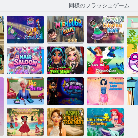
同様のフラッシュゲーム
ザ・ドッグ＆
ポニー・ショ
ー：ソルト・
ポー・ラス・
ミエン・ブー
エストレージ
グル・スケー
エンカントの
ャス
ト
塗り絵
ロイヤル反乱
サンブリーナ
パンクマジッ
をドレスアッ
ヘアサルーン
ク
プします
水曜日のアダ
ムスビューテ
水曜日の光ア
ヘ
ヘアサロン
ィーサロン
カデミア