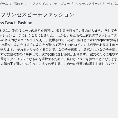
ゲーム
着飾る
ヘアスタイル
ディズニー
タッチスクリーン
ディズ
ASMRフェイ
4GameGround
ープリンセスビーチファッション
モアナ姫のモ
シャルトリー
リトルマーメ
ダンな変身
トメント
イドぬりえ
ess Beach Fashion
セスは、別の後に一つの場所を訪問し、楽しみを持っているのが大好き。 そして今
ッションビーチに行くことにしました。 しかし、私たちの王女真のファッショニ
の個人的なスタイリストである、使用されているが、彼はどこかzapropastils
：水着を、あなたはすぐにあなたが待って私たちのヒロインする必要がありますホッ
があります。 それをクリックすることで、女の子を選択し、選択された女の子を置
すぐに他の女の子を押して、次の変換に進む必要があります。 彼女のために服やア
る最もスタイリッシュなものを選択するために、良好なビューを持つことになります
い太陽の下で砂の中に立っている女の子を見て、自分の仕事の結果をお楽しみくださ