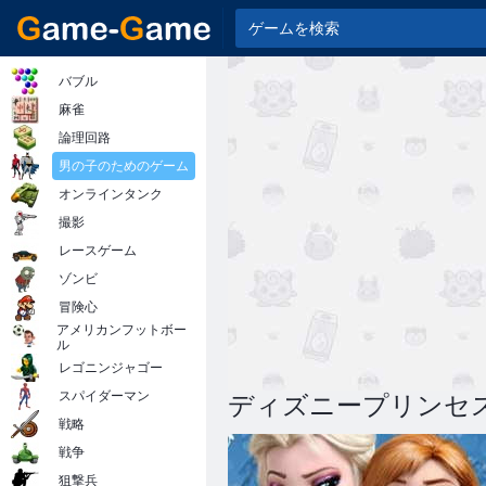
バブル
麻雀
論理回路
男の子のためのゲーム
オンラインタンク
撮影
レースゲーム
ゾンビ
冒険心
アメリカンフットボー
ル
レゴニンジャゴー
スパイダーマン
ディズニープリンセ
戦略
戦争
狙撃兵