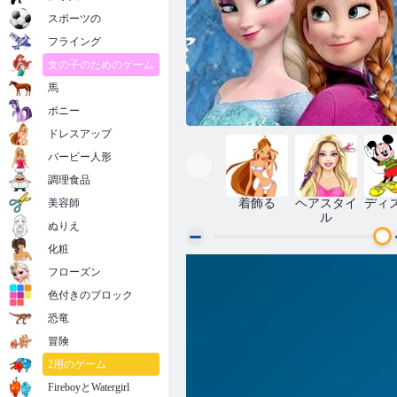
スポーツの
フライング
女の子のためのゲーム
馬
ポニー
ドレスアップ
バービー人形
調理食品
美容師
着飾る
ヘアスタイ
ディ
ル
ぬりえ
化粧
フローズン
ディズニー アナと雪の女王 オラフ
色付きのブロック
恐竜
冒険
2用のゲーム
FireboyとWatergirl