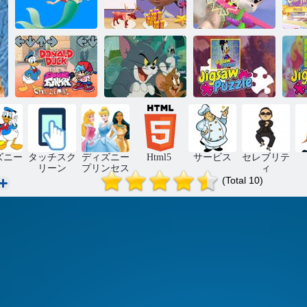
アリエルマー
ディズニージ
ディズニージ
メイドの塗り
ュニア：おも
ュニア：ジグ
は
絵
ちゃメーカー
ソーパズル
フ
ドナルド ダッ
ク フライデー
イン ア ナイト
ジェリーとト
スクルージ ジ
ファンキン ク
ムのジグソー
グソー タイル
ジ
リスマス
パズル
マニア
ズニー
タッチスク
ディズニー
Html5
サービス
セレブリテ
リーン
プリンセス
ィ
(Total 10)