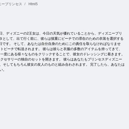
ニープリンセス
Html5
日、ディズニーの2王女は、今日の天気が優れていることから、ディズニープリ
スタとして、出て行く前に、彼らは慎重にビーチでの滞在のための衣装を選択する
ya今日です。 そして、あなたは自分自身のためにこの責任を取らなければなりませ
トビーチで転送されます。 彼らは彼らと衣服の多数のアイテムを持ってきて、
く一度にある様々なものをクリックすることで、彼女のドレッシングに着きます。
クセサリーの独自のセットを開きます。 彼らはあなたもプリンセスディズニー
、そしてもちろん彼女の友人のものと組み合わされます。 完了したら、あなたは
い。