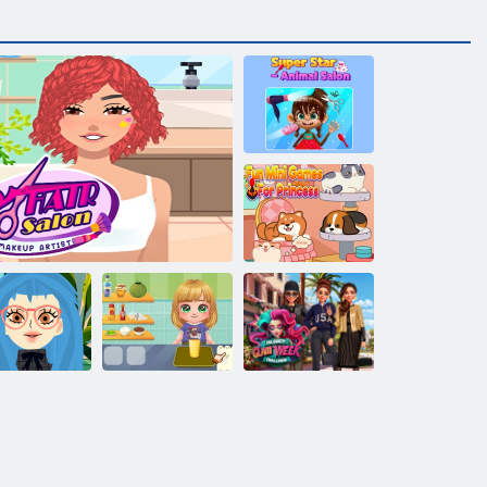
スーパースタ
ー - アニマル
サロン
プリンセス向
けの楽しいミ
ニゲーム
ベイビー・キ
ャシー EP47:
セレブグラム
アマスター メイクアップアーティス
かわいい飲み
ウィークチャ
ヘアサロン
ト
物
レンジ