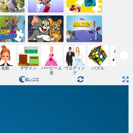
ディズニー ジ
ュニア トリッ
リトル・マー
じめてのソ
ク オア トリー
メイドのジグ
ィア パズル
ト
ソーパズル
トムとジェリ
グソーパズ
ーのジグソー
ディズニージ
ル
パズル
ュニア：迷路
化粧
デザイン
バービー人
ウエディン
パズル
スキル
形
グ
暗いです