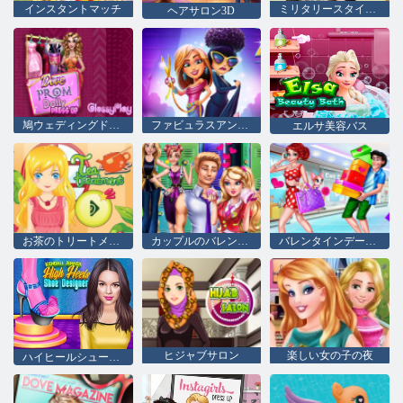
インスタントマッチ
ミリタリースタイルウィーク
ヘアサロン3D
鳩ウェディングドリードレスアップ
ファビュラスアンジェラのファッションフィーバー
エルサ美容バス
お茶のトリートメント
カップルのバレンタインデー
バレンタインデーショッピング
ヒジャブサロン
楽しい女の子の夜
ハイヒールシューズデザイナー