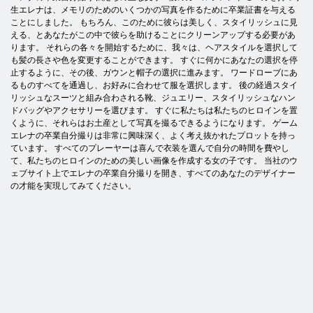
生エレナは、メモリのためのいくつかの写真を作るために卒業証書を与える
ことにしました。 もちろん、このために彼らは美しく、スタイリッシュに見
える、とあなたがこの中で彼らを助けることにクリーンアップする必要があ
ります。 それらの各々を開始するために、我々は、ヘアスタイルを選択して
も髪の長さや色を変更することができます。 すぐに何かにあなたの選択を停
止するように、その後、ガウンと帽子の選択に進みます。 ワードローブにあ
るものすべてを通過し、お好みに合わせて服を選択します。 後の経過スタイ
リッシュなスーツと組み合わされる靴、ジュエリー、スタイリッシュなハン
ドバッグやアクセサリーを選びます。 すぐに私たちは私たちのヒロインを置
くように、それらはお土産として写真を撮るできるようになります。 ゲーム
エレナの卒業自分撮りは非常に興味深く、よく考え抜かれたプロットを持っ
ています。 すべてのプレーヤーは喜んで衣装を選んで自分の時間を費やし
て、私たちのヒロインのための美しい画像を作成する女の子です。 当社のウ
ェブサイト上でエレナの卒業自分撮りを開き、すべてのあなたのデザイナー
の才能を実現してみてください。