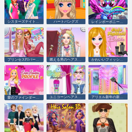
シスターズナイトアウト
ハートバングズ
レインボーポニーリアルヘアカット
プリンセスPJパーティー
燃える男のヘアスタイル
かわいいフィッシュテイルブレイド
ユニコーンヘアスタイル
アリエル新年の新しいヘアスタイル
愛のファインダーのプロフィール