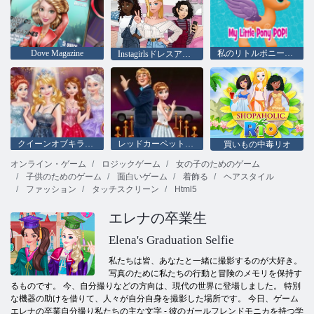
Dove Magazine
私のリトルポニーポップ
Instagirlsドレスアップ
クイーンオブキラキラプロボール
レッドカーペットの星
買いもの中毒リオ
オンライン・ゲーム
ロジックゲーム
女の子のためのゲーム
子供のためのゲーム
面白いゲーム
着飾る
ヘアスタイル
ファッション
タッチスクリーン
Html5
エレナの卒業生
Elena's Graduation Selfie
私たちは皆、あなたと一緒に撮影するのが大好き。
写真のために私たちの行動と冒険のメモリを保持す
るものです。 今、自分撮りなどの方向は、現代の世界に登場しました。 特別
な機器の助けを借りて、人々が自分自身を撮影した場所です。 今日、ゲーム
エレナの卒業自分撮り私たちの主な文字 - 彼のガールフレンドモニカを持つ学