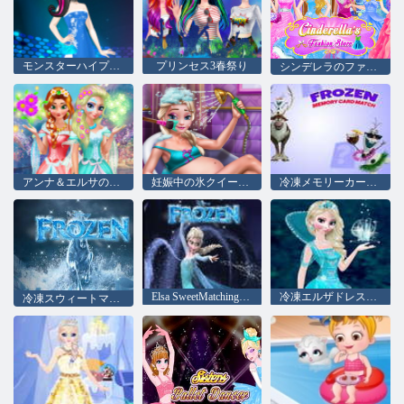
モンスターハイプリンセスファッションミックス
プリンセス3春祭り
シンデレラのファッションストア null
アンナ＆エルサの変身 null
妊娠中の氷クイーンバスケア
冷凍メモリーカードマッチ
Elsa SweetMatchingGameをプレイする
冷凍エルザドレスアップ
冷凍スウィートマッチングゲームをプレイ