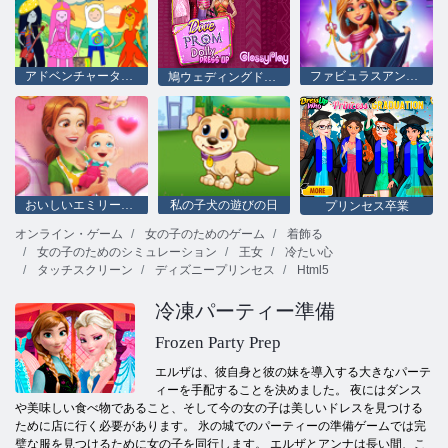
アドベンチャータイムドレスアップ
ファビュラスアンジェラのファッションフィーバー
鳩ウェディングドリードレスアップ
おいしいエミリーの新しいバレンタイン版
私の子犬の遊びの日
プリンセス卒業
オンライン・ゲーム
女の子のためのゲーム
着飾る
女の子のためのシミュレーション
王女
冷たい心
タッチスクリーン
ディズニープリンセス
Html5
冷凍パーティー準備
Frozen Party Prep
エルザは、彼自身と彼の妹を導入する大きなパーテ
ィーを手配することを決めました。 夜にはダンス
や美味しい食べ物であること、そして今の女の子は美しいドレスを見つける
ために店に行く必要があります。 氷の城でのパーティーの準備ゲームでは完
璧な服を見つけるために女の子を同行します。 エルザとアンナは長い間、こ