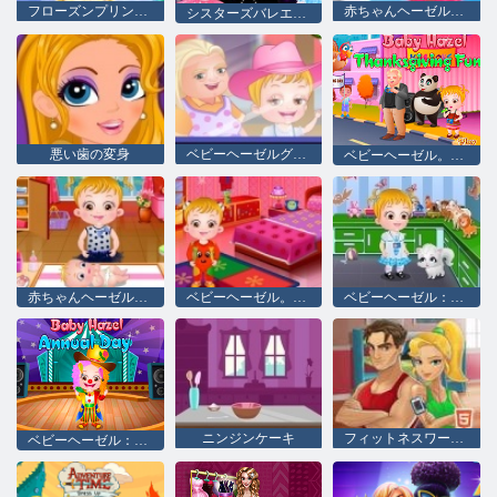
フローズンプリンセス2
赤ちゃんヘーゼルサマーファン
シスターズバレエダンサー
悪い歯の変身
ベビーヘーゼルグラニーハウス
ベビーヘーゼル。感謝祭の楽しみ
赤ちゃんヘーゼル新生児予防接種
ベビーヘーゼル。運動会
ベビーヘーゼル：動物を発見
ニンジンケーキ
フィットネスワークアウトXL
ベビーヘーゼル：学校の年次日