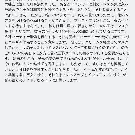
の機会に適した服を決めました。 あなたはハンガーに別のドレスを気に入っ
た場合でも王女は非常に永続的であるため、あなたは、それを購入すること
はありません。 だから、唯一のハンガーにそれらを見つけるために、靴のペ
アを見つけるのを助けることができます。 プリティプリンセスは、夜のイベ
ントを待ちませんでした。 彼らは店に戻って行きながら、女の子は、マスク
を作りたいです。 彼らのかわいい顔がボールの間に点灯しているはずです。
冷凍パーティー準備を再生する - それは完全にパーティーのために姉妹アンナ
とエルザを準備することを意味します。 彼らは、クリームを経由してマスク
してから、女の子は新しいドレスがハング持って楽屋に行くのですか。 のみ
これらの2の美しさに夕方に若い王子のすべての目をオンにする必要がありま
す。 結局のところ、秘密の夢の中でそれらのそれぞれがボールを満たし、す
ぐにお気に入りの結婚式を再生します。 したがって、彼らはとても興奮して
いると自分自身を準備することはできませんが、ゲームで氷の城でパーティ
の準備は常に王女に続く、それらをドレスアップとドレスアップに役立つ名
誉の彼らのメイド、なるようにお願いします。