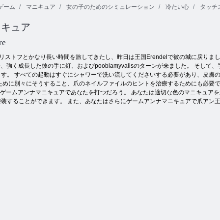
ゲーム
マニキュア
女の子のためのシミュレーション
冷たい心
タッチ
ロイヤル カッ
プルのハロウ
ニキュア
冷凍エルザの
ィーン パーテ
エルサ冷凍脳
塗り絵
ィー
手術
re
リストフとかなり長い時間を旅してきたし、昨日は王国Erendelで彼の城に戻り
、強く成長した彼の手に釘、およびpooblamyvalisのターンが来ました。 そ
す。 すべての起動はすぐにシャワーで洗い流してくださいする必要があり、皮膚の
ために別々にそうすること、爪のネイルファイルのヒントを治療するためにも必要で
々なゲームアンナマニキュアであなたを打つだろう。 あなたは適切な色のマニキュア
塗装することができます。 また、あなたはさらにゲームアンナマニキュアで爪アン