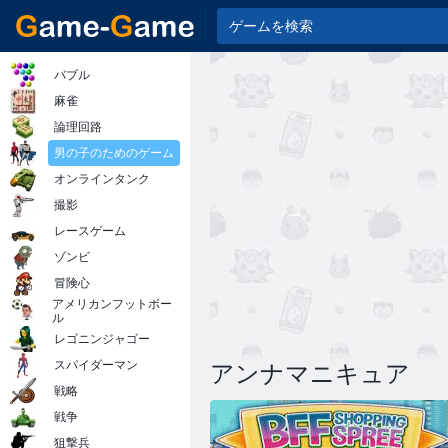
バブル
麻雀
論理回路
男の子のためのゲーム
オンラインタンク
撮影
レースゲーム
ゾンビ
冒険心
アメリカンフットボー
ル
レゴニンジャゴー
スパイダーマン
アンナマニキュア
戦略
戦争
狙撃兵