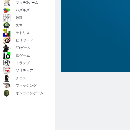
マッチ3ゲーム
パズルズ
数独
ズマ
テトリス
ビリヤード
3Dゲーム
IOゲーム
トランプ
ソリティア
チェス
フィッシング
オンラインゲーム