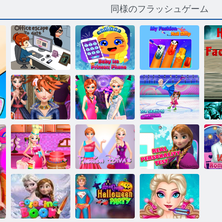
同様のフラッシュゲーム
これまでのオ
ベビーアイス
私のファッシ
フィスエスケ
プリンセス電
ョンネイルシ
ープ
話
ョップ
アイスプリン
セスレアルヘ
シスターズナ
アイススケー
アカット
イトアウト
ト競技会 null
プリンセスウ
本当のパーソ
バ
ェディングケ
ファッショ
ナリティテス
コ
ロ
ーキ null
ン・ディーバ
ト