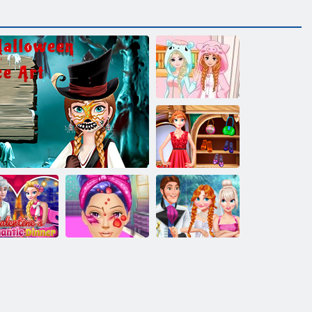
冷凍：二段ベ
ッド
ファッション
プリンセス
null
レンタイン
ー​​ルド・ハート：ハロウィーンのた
マンチック
アイスクイー
家出花嫁ドラ
ディナー
めのアンナの顔にフィギュア
ンドクター
マ結婚式