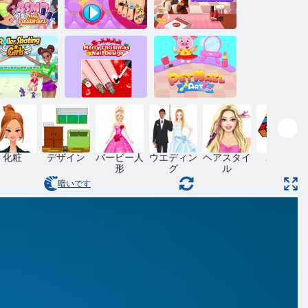
SMRネイル
ガールズファ
リートメン
ペディキュア
ンネイルサロ
ト
ネイル サロン
ン
メリークリス
ーラースケ
マスネイルデ
ペットのネイ
トの女の子
ザイン
ルアート
化粧
デザイン
バービー人
ウエディン
ヘアスタイ
パズル
形
グ
ル
暗いです