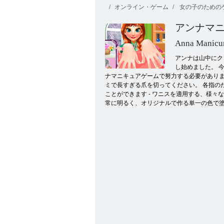
オンライン・ゲーム
女の子のための
アンナマ
Anna Manicu
アンナは山中にク
し始めました。 今
ナマニキュアゲームで努力する必要がありま
ストリートダンスファッション
ミで長すぎる爪を切ってください。 各指の
ことができます - ワニスを適用する、様
常に明るく、オリジナルで作る単一の色で