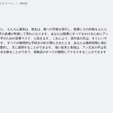
スクリーン
Html5
ました。 もちろん最初は、彼女は、種々の手順を実行し、順番にその外観をもたら
して、手の皮膚が乾燥して荒れになります。 あなたは順番にすべてをかけるためにアン
手のための栄養マスク、と続きます。 これにより、貸付金の爪は、すぐにハサ
す。 すべての物理的な手続きの釘が満たされたとき、あなたは最終段階に進む
を選択し、爪に適用することができます。 強い欲求と各指は、アン王女の手は非
王女を飾ることができて、装飾品のすべての種類にアクセスすることができます