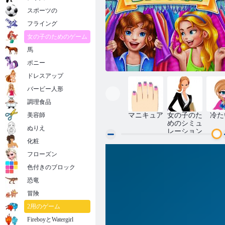
スポーツの
フライング
女の子のためのゲーム
馬
ポニー
ドレスアップ
バービー人形
調理食品
美容師
マニキュア
女の子のた
冷た
めのシミュ
ぬりえ
レーション
化粧
フローズン
Bff ショッピング スプリー
色付きのブロック
恐竜
冒険
2用のゲーム
FireboyとWatergirl