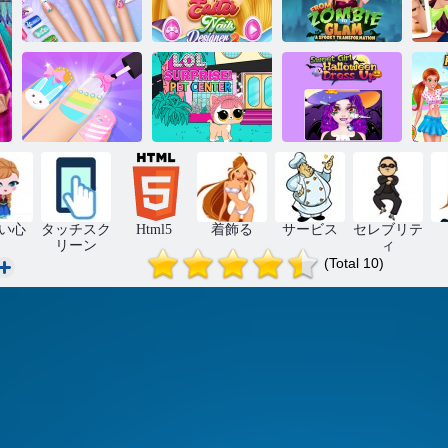
イースターネ
ゾンビからグ
A
ネイルサロン
イルデザイナ
ラム・ア・ス
ト
ガールゲーム
ー2
プーキーまで
甘い女の子の
ガールズファ
LOLサプライ
ハロウィーン
ンネイルサロ
ズペットセン
のドレスアッ
ロ
ン
ター
プ
ー
い心
タッチスク
Html5
着飾る
サービス
セレブリテ
リーン
ィ
(Total 10)