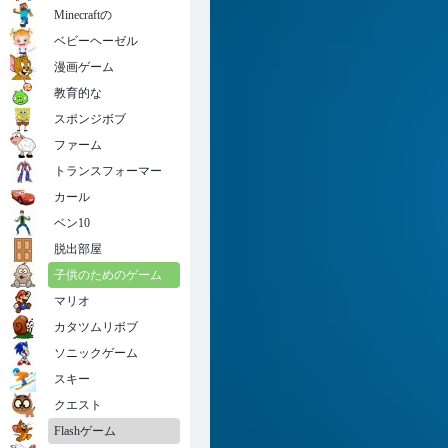
Minecraftの
ベビーヘーゼル
漫画ゲーム
教育的な
スポンジボブ
ファーム
トランスフォーマー
カール
ベン10
脱出部屋
子供のためのゲーム
マリオ
カタツムリボブ
ソニックゲーム
スキー
クエスト
Flashゲーム