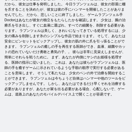
だから、彼女は仕事を発明しました。 今日ラプンツェルは、彼女の部屋に棚
を爪することを決めたが、彼女は彼の手にハンマーを開催したことがありま
せんでした。 だから、悲しいことに終了しました。 ゲームラプンツェル手
Doctorはあなたが彼女の独立をもたらしたかを確認します。 少女は、腕の治
療爪を引き出し、すぐに血液に運ばれ、すべての細菌を、削除する必要があ
ります。 ラプンツェルは美しく、きれいになってきている処理するには、少
女の痛みを削除します氷のシンプルな作品で始まります。 そして、あなたは
安全にピンセットをピックアップし、彼女の肌の外に爪を引っ張ることがで
きます。 ラプンツェルの癒しの手を再生する医師ができ、血液、細菌やカッ
トの恐れていないだけ勇敢と勇気の子、。 彼らは非常に見栄えしませんが、
簡単にそれらを戦うために。 まず、あなたが内側にヤシのお姫様を処理す
る、医師の指示に従いました。 これは、あなたは彼らがラプンツェルは、医
師の手を癒すゲームに示されているような手順の順序で実行する必要がある
ことを意味します。 そうして私たちは、少女のペンの外で治療を開始するこ
とができます。 ラプンツェルは今ちょうど自体はハンマーや他のツールをピ
ックアップしませんです。 しかし、あなたはできるだけ早くそれを治療する
必要がありますが、あなたが家を出る必要がある場合、心配しないで、ゲー
ムは、道路上のあなたのモバイルデバイス上で開くことが容易です。