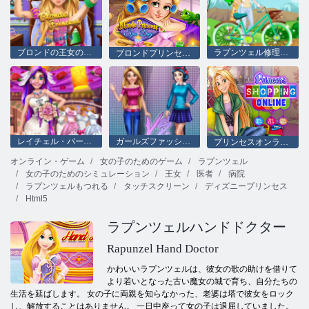
ブロンドの王女の病院の回復
ラプンツェル修理自転車
ブロンドプリンセススパデー
レイチェル・パーフェクト・ウェディング
ガールズファッションコンテスト
プリンセスオンラインショッピング
オンライン・ゲーム
女の子のためのゲーム
ラプンツェル
女の子のためのシミュレーション
王女
医者
病院
ラプンツェルもつれる
タッチスクリーン
ディズニープリンセス
Html5
ラプンツェルハンドドクター
Rapunzel Hand Doctor
かわいいラプンツェルは、彼女の歌の助けを借りて
より若いとなった古い魔女の城で育ち、自分たちの
生活を延ばします。 女の子に両親を知らなかった、老婆は塔で彼女をロック
し、解放することはありません。 一日中座って女の子は退屈していました。