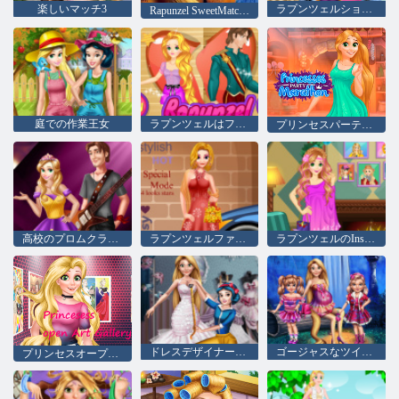
楽しいマッチ3
ラプンツェルショッピングデー
Rapunzel SweetMatchingGameをプレイする
庭での作業王女
ラプンツェルはフリンとスプリットアップ
プリンセスパーティーマラソン
高校のプロムクラッシュ
ラプンツェルファッション雑誌モデル
ラプンツェルのInstagram Blog
ドレスデザイナースタジオ null
ゴージャスなツインズスプリングキャンプ null
プリンセスオープンアートギャラリー