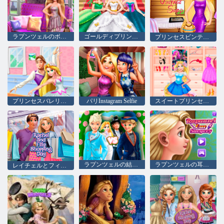
ラプンツェルのボールの服を見つける
ゴールディプリンセスウェディング
プリンセスビンテージショップ
プリンセスバレリーナ弾丸ラッシュ
パリInstagram Selfie
スイートプリンセスドレッシングルーム
ラプンツェルの結婚式で最高の男
ラプンツェルの耳の手術
レイチェルとフィリップのショッピングデー