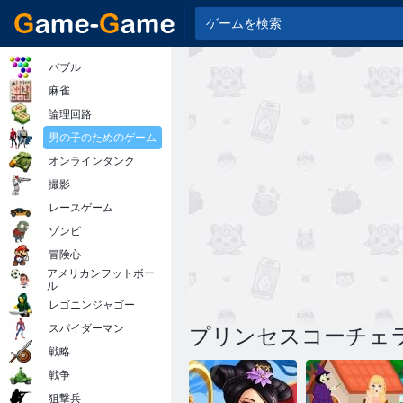
バブル
麻雀
論理回路
男の子のためのゲーム
オンラインタンク
撮影
レースゲーム
ゾンビ
冒険心
アメリカンフットボー
ル
レゴニンジャゴー
スパイダーマン
プリンセスコーチェ
戦略
戦争
狙撃兵