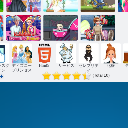
プリンセスウ
エディング写
ガーデンプリ
シ
真撮影
ンセス
愛の騎士
バレンタイン
ロマンチック
プリンセスク
プリンセスの
ディナー
ローマシン
変身時間
チスク
ディズニー
Html5
サービス
セレブリテ
化粧
ーン
プリンセス
ィ
(Total 10)