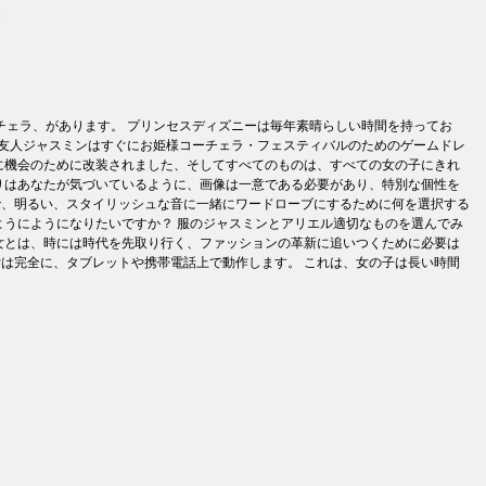
5
チェラ、があります。 プリンセスディズニーは毎年素晴らしい時間を持ってお
の友人ジャスミンはすぐにお姫様コーチェラ・フェスティバルのためのゲームドレ
に機会のために改装されました、そしてすべてのものは、すべての女の子にきれ
りはあなたが気づいているように、画像は一意である必要があり、特別な個性を
で、明るい、スタイリッシュな音に一緒にワードローブにするために何を選択する
ようにようになりたいですか？ 服のジャスミンとアリエル適切なものを選んでみ
女とは、時には時代を先取り行く、ファッションの革新に追いつくために必要は
は完全に、タブレットや携帯電話上で動作します。 これは、女の子は長い時間