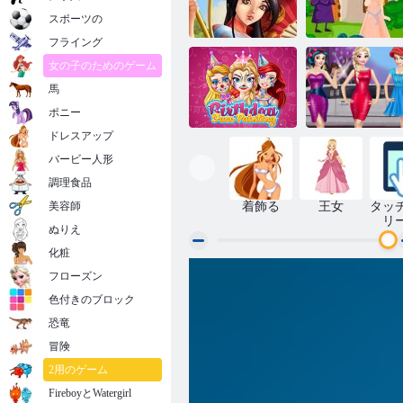
スポーツの
フライング
女の子のためのゲーム
馬
アジアの宝物
姫の呪い
ポニー
ドレスアップ
バービー人形
誕生日フェイ
スペインティ
セレブリティ
調理食品
ング
イベント
美容師
着飾る
王女
タッ
リ
ぬりえ
化粧
フローズン
色付きのブロック
恐竜
冒険
2用のゲーム
FireboyとWatergirl