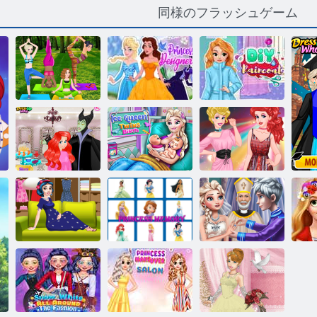
同様のフラッシュゲーム
プリンセス・
プリンセスデ
DIYレインコ
ヨガ
ザイナー
ート
プリンセスエ
カレッジファ
イプリルフー
氷の女王の双
ッションショ
ルヘアサロン
子の誕生
ー
プリンセスド
ロイヤルウェ
プ
レッシングル
プリンセス・
ディングセレ
ラ
ーム
メモリー
モニー