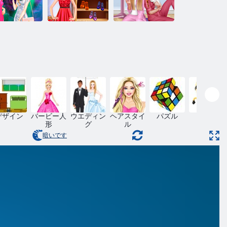
ファッション
スターズナ
プリンセス
プリンセスPJ
イトアウト
null
パーティー
デザイン
バービー人
ウエディン
ヘアスタイ
パズル
スキル
形
グ
ル
暗いです