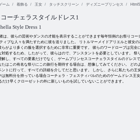
ゲーム
着飾る
王女
タッチスクリーン
ディズニープリンセス
Html
コーチェラスタイルドレス1
ファッション
プリンセス変
ウェディング
界の白雪姫
身サロン
リリー2
hella Style Dress 1
者は、彼らの芸術やダンスの才能を表示することができます毎年恒例のお祭りコー
ティブな人々を満たすために彼を送りました。 リトルマーメイドアリエルと彼女
彼らがより多くの服を選択するために非常に重要です。 彼らのワードローブは完全
な対処するため、したがって、彼らはので、アシスタントを必要としています。 祭
を理解し、すべての要素だけでなく、ゲームプリンセスコーチェラスタイルのドレス
なたはこの有名な祭りにこの旅行を期待する場合は、想像してみてください。 どの
ベントに行って、すべての詳細を介してだと思います。 しかし、さらに私たちの王
中は無料分を持っている場合コーチェラ・フェスティバルのためのゲームドレス王女
a、できるだけ早くクローゼットの外に新しいものを試していないことができます。