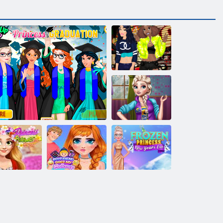
プリンセス・
キャッシュ・
ミー・サイド
サイド
リッチガール
ズモールショ
ッピング
リンセスフ
ワークラウ
彼氏は私の化
アナと雪の女
ン
プリンセス卒業
粧をします
王の大晦日