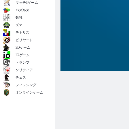
マッチ3ゲーム
パズルズ
数独
ズマ
テトリス
ビリヤード
3Dゲーム
IOゲーム
トランプ
ソリティア
チェス
フィッシング
オンラインゲーム