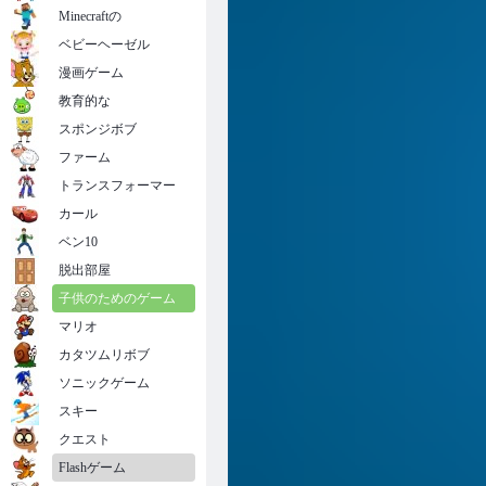
Minecraftの
ベビーヘーゼル
漫画ゲーム
教育的な
スポンジボブ
ファーム
トランスフォーマー
カール
ベン10
脱出部屋
子供のためのゲーム
マリオ
カタツムリボブ
ソニックゲーム
スキー
クエスト
Flashゲーム