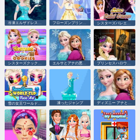
冷凍エルザドレスアップ
フローズンプリンセス2
シスターズバレエダンサー
シスターズクッククッキー
エルサとアナの悪役スタイル
プリンセスハロウィンコスチューム
凍ったジャンプ
ディズニー アナと雪の女王 オラフ
雪の女王ワールドカップの顔アート