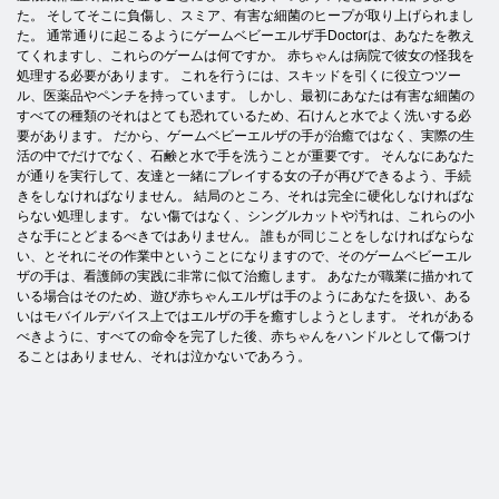
た。 そしてそこに負傷し、スミア、有害な細菌のヒープが取り上げられまし
た。 通常通りに起こるようにゲームベビーエルザ手Doctorは、あなたを教え
てくれますし、これらのゲームは何ですか。 赤ちゃんは病院で彼女の怪我を
処理する必要があります。 これを行うには、スキッドを引くに役立つツー
ル、医薬品やペンチを持っています。 しかし、最初にあなたは有害な細菌の
すべての種類のそれはとても恐れているため、石けんと水でよく洗いする必
要があります。 だから、ゲームベビーエルザの手が治癒ではなく、実際の生
活の中でだけでなく、石鹸と水で手を洗うことが重要です。 そんなにあなた
が通りを実行して、友達と一緒にプレイする女の子が再びできるよう、手続
きをしなければなりません。 結局のところ、それは完全に硬化しなければな
らない処理します。 ない傷ではなく、シングルカットや汚れは、これらの小
さな手にとどまるべきではありません。 誰もが同じことをしなければならな
い、とそれにその作業中ということになりますので、そのゲームベビーエル
ザの手は、看護師の実践に非常に似て治癒します。 あなたが職業に描かれて
いる場合はそのため、遊び赤ちゃんエルザは手のようにあなたを扱い、ある
いはモバイルデバイス上ではエルザの手を癒すしようとします。 それがある
べきように、すべての命令を完了した後、赤ちゃんをハンドルとして傷つけ
ることはありません、それは泣かないであろう。