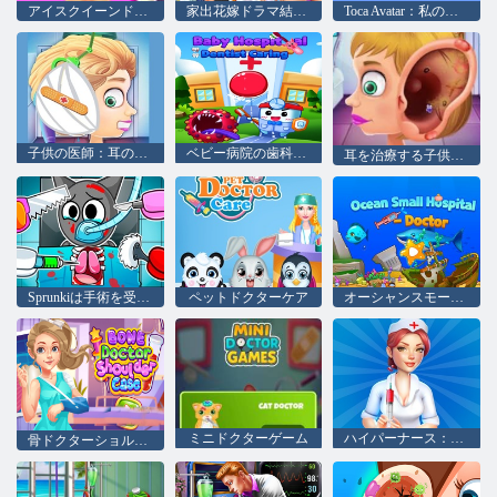
アイスクイーンドクター
家出花嫁ドラマ結婚式
Toca Avatar：私の病院
子供の医師：耳の治療
ベビー病院の歯科医の思いやり
耳を治療する子供の医師
Sprunkiは手術を受けます
ペットドクターケア
オーシャンスモール病院の医師
ミニドクターゲーム
ハイパーナース：病院ゲーム
骨ドクターショルダーケース