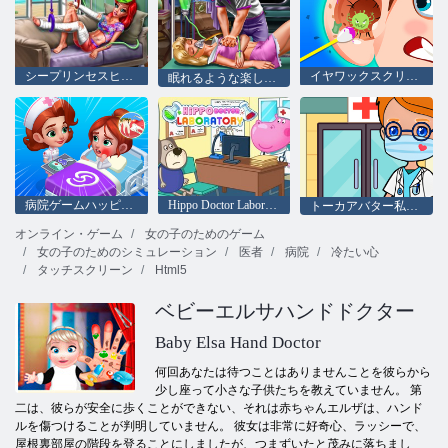
シープリンセスヒーリングジャーニー
イヤワックスクリニック
眠れるような楽しいものを救ってください
病院ゲームハッピークリニック
Hippo Doctor Laboratory
トーカアバター私の病院
オンライン・ゲーム
女の子のためのゲーム
女の子のためのシミュレーション
医者
病院
冷たい心
タッチスクリーン
Html5
ベビーエルサハンドドクター
Baby Elsa Hand Doctor
何回あなたは待つことはありませんことを彼らから
少し座って小さな子供たちを教えていません。 第
二は、彼らが安全に歩くことができない、それは赤ちゃんエルザは、ハンド
ルを傷つけることが判明していません。 彼女は非常に好奇心、ラッシーで、
屋根裏部屋の階段を登ることにしましたが、つまずいたと茂みに落ちまし