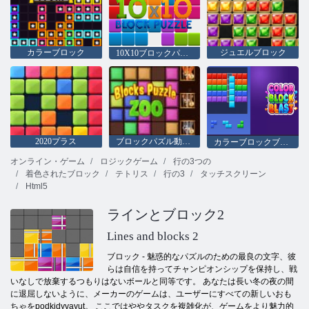
カラーブロック
ジュエルブロック
10X10ブロックパズル
2020プラス
ブロックパズル動物園
カラーブロックブラスト
オンライン・ゲーム
ロジックゲーム
行の3つの
着色されたブロック
テトリス
行の3
タッチスクリーン
Html5
ラインとブロック2
Lines and blocks 2
ブロック - 魅惑的なパズルのための最良の文字、彼
らは自信を持ってチャンピオンシップを保持し、戦
いなしで放棄するつもりはないボールと同等です。 あなたは長い冬の夜の間
に退屈しないように、メーカーのゲームは、ユーザーにすべての新しいおも
ちゃをpodkidyvayut。 ここではややタスクを複雑化が、ゲームをより魅力的