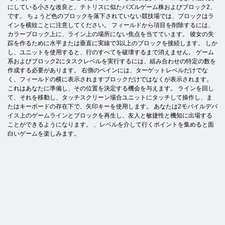
にしている小さな改良と、テトリスに似たパズルゲーム株およびブロック2、
です。 ちょうど色のブロックを落下されていない競技場では、ブロックはラ
インを横紋ことに注意してください。 フィールドから項目を削除するには、
カラーブロック上に、ライン上の場所にない焦点を当てています。 彼女の失
踪を作るために水平または垂直に実線で3以上のブロックを接続します。 しか
し、ユニットを使用すると、行のすべてを破壊するまで消えません。 ゲーム
系およびブロック2にタスクレベルを実行するには、組み合わせの特定の数を
作成する必要があります。 右側のペインには、ターゲットレベルだけでな
く、フィールドの横に表示されますブロックだけではなくが表示されます。
これはあなたに準備し、その位置を決定する機会を与えます。 ラインを回し
て、それを移動し、タッチスクリーン場合ユニットにタッチして操作し、ま
たはキーボードの存在下で、矢印キーを使用します。 あなたは2モバイルデバ
イス上のゲームラインとブロックを再生し、友人と敏捷性と機知に出場する
ことができるようになります。 、レベルを介して行くポイントを集めると面
白いゲームを楽しみます。