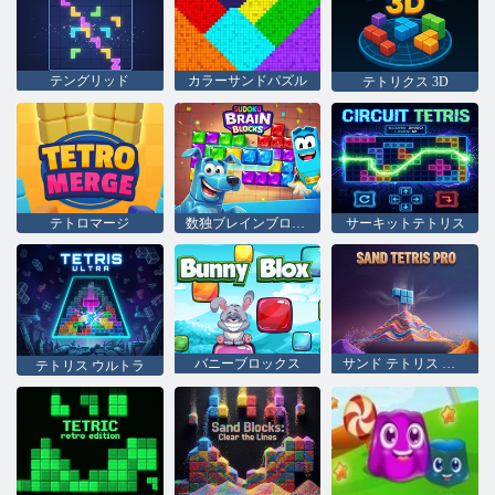
テングリッド
カラーサンドパズル
テトリクス 3D
テトロマージ
数独ブレインブロック
サーキットテトリス
バニーブロックス
サンド テトリス プロ
テトリス ウルトラ