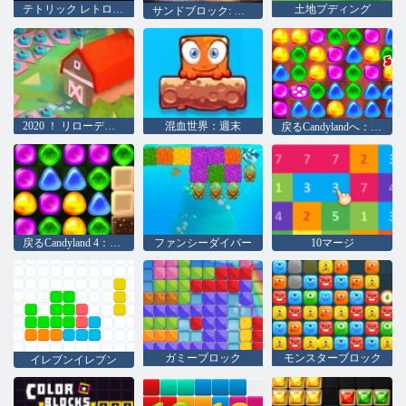
テトリック レトロエディション
土地プディング
サンドブロック: ラインをクリアする
2020 ！ リローデッド
混血世界：週末
戻るCandylandへ：エピソード2
戻るCandyland 4：ロリポップガーデン
ファンシーダイバー
10マージ
ガミーブロック
モンスターブロック
イレブンイレブン