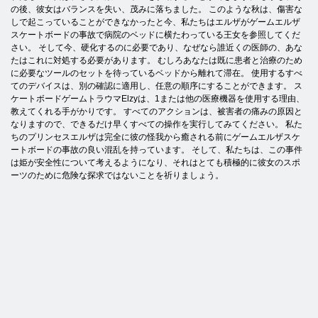
の後、彼女はバランスを失い、茂みに落ちました。 このような秋は、傷害な
しで起こっていることができなかったと今、私たちはエルザがゲームエルザ
スケートボードの事故で病院のベッドに横たわっている王女を参照してくだ
さい。 そして今、硬化するのに必要であり、なぜなら誰近くの医師の、あな
たはこれに対処する必要があります。 むしろあなたは既に患者と治療のため
に必要なツールのセットを待っているベッドから離れて滞在。 使用するすべ
てのデバイスは、別の確認に適用し、任意の順序にすることができます。 ス
ケートボードゲームトラウマElzyは、1または他の医療機器を使用する理由、
教えてくれる手がかりです。 すべてのアクションは、被害者の痛みの原因と
なりますので、できるだけ早くすべての操作を実行してみてください。 私た
ちのプリンセスエルザは完全に彼の怪我から癒される前にゲームエルザスケ
ートボードの事故の良い混乱を持っています。 そして、私たちは、この事件
は姫が安全性について考えるようになり、それはとても積極的に彼女のスポ
ーツのために危険な探求ではないことを祈りましょう。