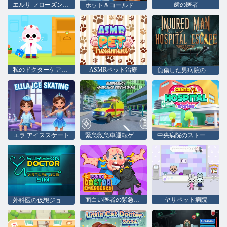
エルサ フローズン シーズン ドレスアップ
歯の医者
ホット＆コールドウィンタースタイル
私のドクターケア：夢の病院
ASMRペット治療
負傷した男病院の脱出
エラ アイススケート
緊急救急車運転ゲーム
中央病院のストーリー
面白い医者の緊急事態
ヤサペット病院
外科医の仮想ジョブシム