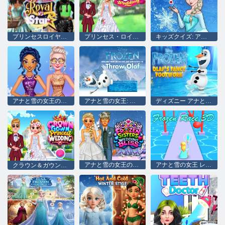
プリンセスロイヤル vs スター
プリンセス・ロイヤル・ウェディング
キッズクイズ: アナと雪の女王について何を知っていますか?
アナと雪の女王の大晦日
アナと雪の女王: オラフを投げる
ディズニー アナと雪の女王 オラフのファンシーフットワーク
アナと雪の女王のウェディング ブリス
アナと雪の女王 レース 3D
クラウン＆ガウンプリンセスウェディング