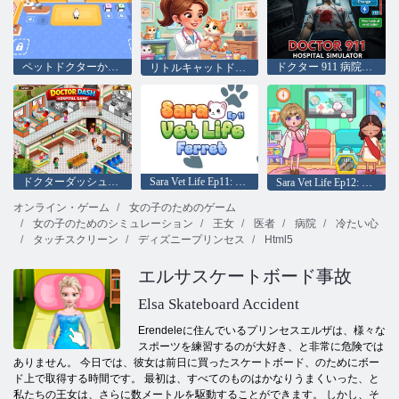
ペットドクターかわいい動物
ドクター 911 病院シミュレーター
リトルキャットドクター2026
ドクターダッシュ病院ゲーム
Sara Vet Life Ep11: フェレット
Sara Vet Life Ep12: カメレオン
オンライン・ゲーム
女の子のためのゲーム
女の子のためのシミュレーション
王女
医者
病院
冷たい心
タッチスクリーン
ディズニープリンセス
Html5
エルサスケートボード事故
Elsa Skateboard Accident
Erendeleに住んでいるプリンセスエルザは、様々な
スポーツを練習するのが大好き、と非常に危険では
ありません。 今日では、彼女は前日に買ったスケートボード、のためにボー
ド上で取得する時間です。 最初は、すべてのものはかなりうまくいった、と
私たちの王女は、さらに数メートルを駆動することができます。 しかし、そ