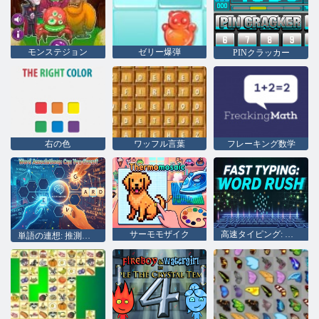
モンステジョン
ゼリー爆弾
PINクラッカー
右の色
ワッフル言葉
フレーキング数学
サーモモザイク
高速タイピング: ワードラッシュ
単語の連想: 推測できますか?