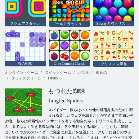
スクエアスタッカ
Smartyの泡クリスマス版
ゴールドラッシュの宝探し
海の戦艦
Onet Connect Classic
クリスマス麻雀
オンライン・ゲーム
ロジックゲーム
パズル
教育の
タッチスクリーン
Html5
もつれた蜘蛛
Tangled Spiders
スパイダー - 彼らはハエや他の飛翔昆虫のために狩
りれる美しいウェブを織ることができます面白い生
き物。 彼らは粘着性のインサートを有する独自のネットワークを作成し、こ
の世界ではよく生きる典型的には、各クモ狩りする場所、。 しかし、問題
は、いくつかのスパイダーは完全にお互いを無視して、クリアに自分のウェ
ブを織る決める時に付属しています。 もちろん、これは、彼らがウェブを交