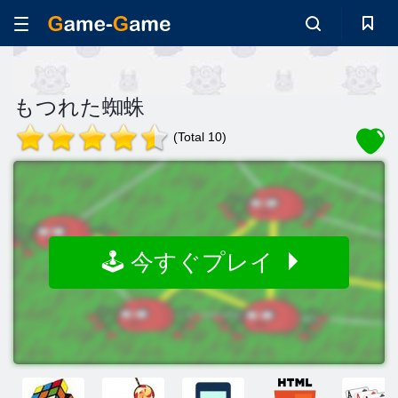
もつれた蜘蛛
(Total 10)
🕹️ 今すぐプレイ