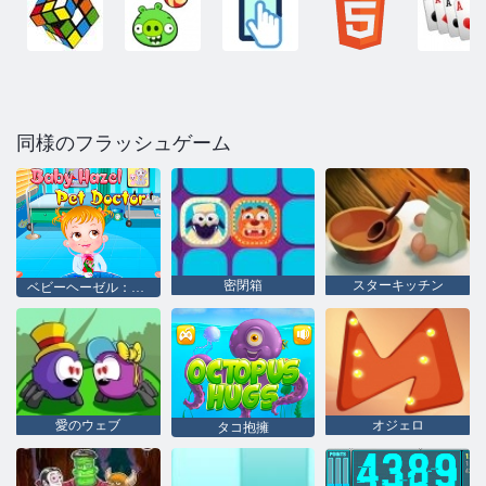
同様のフラッシュゲーム
密閉箱
スターキッチン
ベビーヘーゼル：獣医
愛のウェブ
オジェロ
タコ抱擁