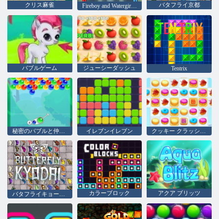
クリス麻雀
バタフライ京都
Fireboy and Watergirl 4：クリスタル寺院
バブルゲーム
ジューシーダッシュ
Tentrix
秘密のバブルと仲間たち
イレブンイレブン
クッキー クラッシュ 2
カラーブロック
アクア ブリッツ
バタフライキョーダイHD