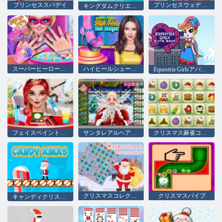
プリンセススパデイ
プリンセスウェディングケーキ null
キングダムクリエイター
スーパーヒーロー人形マニキュア
ハイヒールシューズデザイナー
Equestria Girlsアバターメーカー
フェイスペイントパーティー
サンタレアルヘアカット
クリスマス麻雀コネクトのペア
クリスマスコレクション
クリスマスパイプ
キャンディクリスマス