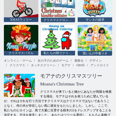
XMASウィリー
サンタの探求
クリスマスクロンダイクソリティア
クリスマスパズル
私たちの間でクリスマスの着色
買いもの中毒リオ
オンライン・ゲーム
女の子のためのゲーム
着飾る
デザイン
クリスマス
タッチスクリーン
モアナ
Html5
アンドロイド
モアナのクリスマスツリー
Moana's Christmas Tree
クリスマスが来ていると確かにあなたが両親を検索
する場合、モアナはそれを祝うために望んでいる
が、それはそれを行う方法ですクリスマスはクリスマスではないであろうこ
となく、何の木が存在しない島に彼女をもたらしました。 しかし、ここで、
私たちのヒロインは、島で大量に生育する樹木の1をドレスアップすることを
決定する、方法を発見しました。 あなたはツリーを選択し、もちろん装飾プ