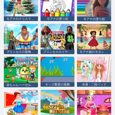
モアナのクリスマスセーター
モアナの塗り絵
モアナの塗り絵
プリンセスの冒険準備完了デート
プリンセスロイヤル vs スター
モアナ姫のモダンな変身
キッズ教室の装飾
冷凍：二段ベッド
赤ちゃんヘーゼルイースターの楽しみ