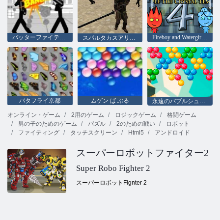
バッターファイティング3D
Fireboy and Watergirl 4：クリスタル寺院
スパルタカスアリーナ
バタフライ京都
ムゲン ば ぶる
永遠のバブルシューター
オンライン・ゲーム
2用のゲーム
ロジックゲーム
格闘ゲーム
男の子のためのゲーム
パズル
2のための戦い
ロボット
ファイティング
タッチスクリーン
Html5
アンドロイド
スーパーロボットファイター2
Super Robo Fighter 2
スーパーロボットFignter 2