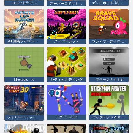
コロソトラウン
ガンロボット: 戦利品
スーパーロボットラッシュ
2D 無限ラップランナー
スーパーボット
ブレイブ・スクワッド
Moomoo。 io
シティビルディング
ブラックナイト2
ラグドールIO
バッターファイターメガ乱闘
ストリートファイト3D