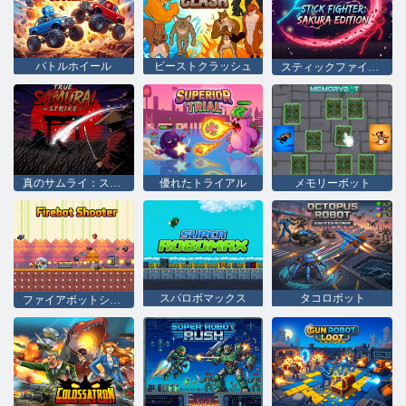
バトルホイール
ビーストクラッシュ
スティックファイター 桜編
真のサムライ：ストライク
優れたトライアル
メモリーボット
スパロボマックス
タコロボット
ファイアボットシューター