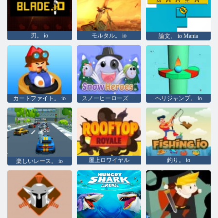
刃。 io
モルタル。 io
論文。 io Mania
カートファイト。 io
スノーヒーローズ。 io
ヘリジャンプ。 io
屋上ロワイヤル
釣り。 io
楽しいレース。 io