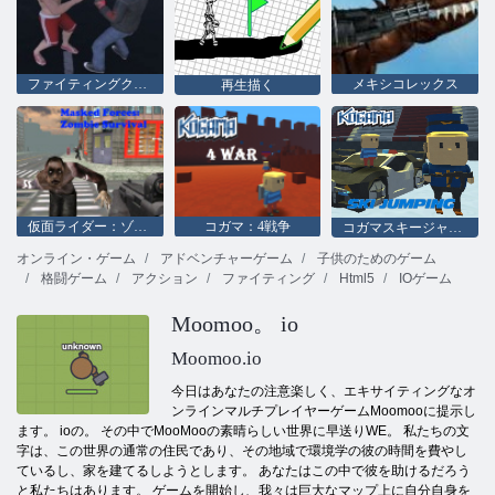
ファイティングクラブ2
メキシコレックス
再生描く
仮面ライダー：ゾンビサバイバル
コガマ：4戦争
コガマスキージャンプ！
オンライン・ゲーム
アドベンチャーゲーム
子供のためのゲーム
格闘ゲーム
アクション
ファイティング
Html5
IOゲーム
Moomoo。 io
Moomoo.io
今日はあなたの注意楽しく、エキサイティングなオ
ンラインマルチプレイヤーゲームMoomooに提示し
ます。 ioの。 その中でMooMooの素晴らしい世界に早送りWE。 私たちの文
字は、この世界の通常の住民であり、その地域で環境学の彼の時間を費やし
ているし、家を建てるしようとします。 あなたはこの中で彼を助けるだろう
と私たちはあります。 ゲームを開始し、我々は巨大なマップ上に自分自身を