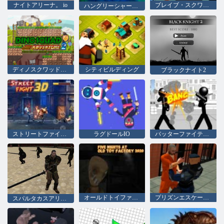
ナイトアリーナ。 io
ブレイブ・スクワッド
ハングリーシャークアリーナ
ディノスクワッドアドベンチャー2
シティビルディング
ブラックナイト2
ストリートファイト3D
ラグドールIO
バッターファイティング3D
オールドトイファクトリー2020での5泊
プリズンエスケープ2020
スパルタカスアリーナ