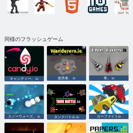
同様のフラッシュゲーム
放浪者。 io
車。 io
キャンディー。 io
スノーウォーズ。 io
カーファイトio
タンクバトル io