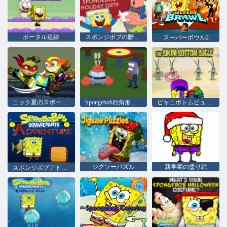
ポータル追跡
スポンジボブの贈り物は何ですか？
スーパーボウル2
ニック夏のスポーツスター
Spongebob四角形とスライムの救世主
ビキニボトムビューグル
ジグソーパズル
新学期の塗り絵
スポンジボブアドベンチャー