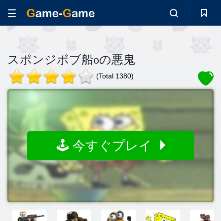
スポンジボブ船oの悪鬼
(Total 1380)
🕹️ 今すぐプレイ