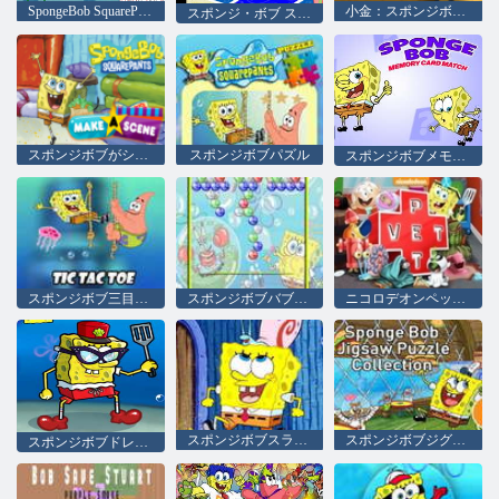
SpongeBob SquarePantsスプリングトレーニング
小金：スポンジボウルパルクール
スポンジ・ボブ スクエアパンツ グー ラグーンへのレース
スポンジボブがシーンを作る
スポンジボブパズル
スポンジボブメモリーカードマッチ
スポンジボブ三目並べ
スポンジボブバブルシュート
ニコロデオンペット獣医
スポンジボブスライド
スポンジボブジグソーパズルコレクション
スポンジボブドレスアップ