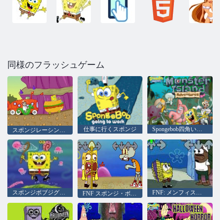
同様のフラッシュゲーム
仕事に行くスポンジ
Spongebob四角い怪物島の冒険
スポンジレーシング大会
スポンジボブジグソーパズル
FNF: メンフィス・ファンキン
FNF スポンジ・ボブ vs イカルド