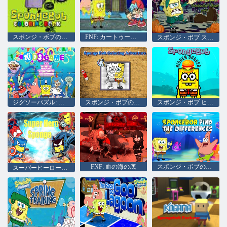
スポンジ・ボブのハロウィン塗り絵
FNF: カートゥーン クラッシュ
スポンジ・ボブ スクエアパンツ ハロウィンホラー フランケンボブのクエスト パート1
ジグソーパズル: スポンジ・ボブ スクエアパンツ パーティー
スポンジ・ボブのぬりえアドベンチャー
スポンジ・ボブ ヒドゥン・バーガー
FNF: 血の海の底
スポンジ・ボブの間違い探し
スーパーヒーロースポンジ