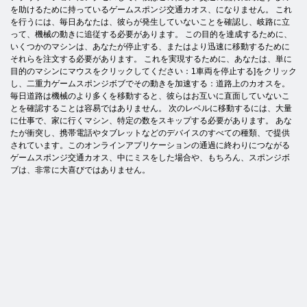
を助けるために持っているゲームスポンジ交通カオス、になりません。 これ
を行うには、毎日あなたは、彼らが発生していないことを確認し、岐路に立
って、機械の動きに追従する必要があります。 この目的を達成するために、
いくつかのマシンは、あなたが停止する、またはより迅速に移動するために
それらを注文する必要があります。 これを実現するために、あなたは、単に
目的のマシンにマウスをクリックしてください：1車両を停止する]をクリック
し、二重力ゲームスポンジボブでその動きを加速する：道路上のカオスを。
毎日道路は機械のより多くを移動すると、彼らはお互いに直面していないこ
とを確認することは容易ではありません。 次のレベルに移動するには、大量
に仕事で、家に行くマシン、特定の数をスキップする必要があります。 あな
たが衝突し、携帯電話やタブレットなどのデバイスのすべての種類、で提供
されています。このオンラインアプリケーションの通過に終わりにつながる
ゲームスポンジ交通カオス、中にミスをした場合や、もちろん、スポンジボ
ブは、非常に大喜びではありません。