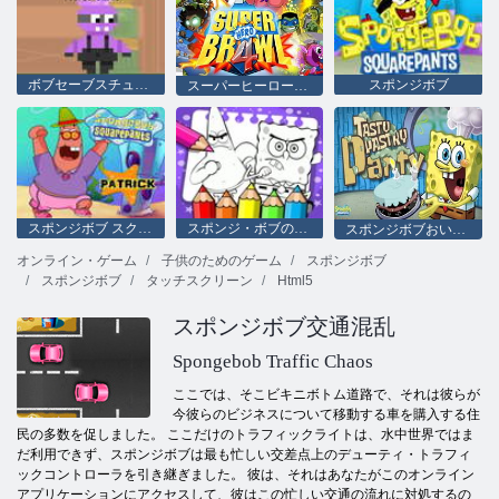
ボブセーブスチュアートパープルスモーク
スポンジボブ
スーパーヒーロー乱闘4
スポンジボブ スクエアパンツ パトリック
スポンジ・ボブの塗り絵
スポンジボブおいしいペストリーパーティー
オンライン・ゲーム
子供のためのゲーム
スポンジボブ
スポンジボブ
タッチスクリーン
Html5
スポンジボブ交通混乱
Spongebob Traffic Chaos
ここでは、そこビキニボトム道路で、それは彼らが
今彼らのビジネスについて移動する車を購入する住
民の多数を促しました。 ここだけのトラフィックライトは、水中世界ではま
だ利用できず、スポンジボブは最も忙しい交差点上のデューティ・トラフィ
ックコントローラを引き継ぎました。 彼は、それはあなたがこのオンライン
アプリケーションにアクセスして、彼はこの忙しい交通の流れに対処するの