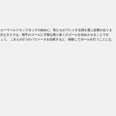
サッカーワールドカップタッチの始めに、私たちがプレイする国を選ぶ必要がありま
主なタスクは、相手のゴールに可能な限り多くのゴ​​ールを決めさせることです。
ょう。 これらの2つのパラメータを比較すると、移動してボールを打つことにな