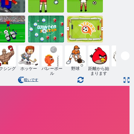
サッカー
ワールドカッ
EADZカップ
ユーロペナル
プのペナルテ
2
ティ2016
ィ
ールキーパ
チャンピオ
ストライカ
ン
冬のサッカー
ー！
クシング
ホッケー
バレーボー
野球
距離から始
跳躍
ル
まります
暗いです