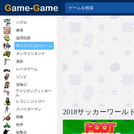
バブル
麻雀
論理回路
男の子のためのゲーム
オンラインタンク
撮影
レースゲーム
ゾンビ
冒険心
アメリカンフットボー
ル
レゴニンジャゴー
スパイダーマン
2018サッカーワー
戦略
戦争
狙撃兵