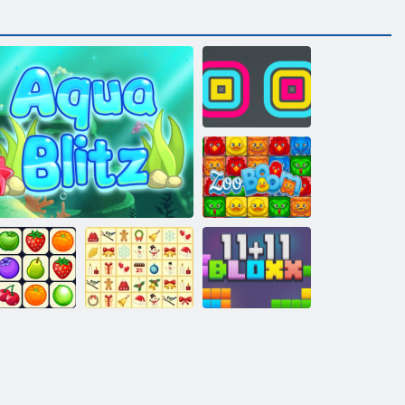
スクエアスタ
ッカ
動物園ブーム
net Connect
クリスマス麻
Classic
アクア ブリッツ
雀
11x11ブロック