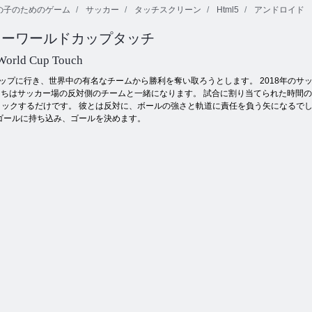
の子のためのゲーム
サッカー
タッチスクリーン
Html5
アンドロイド
ッカーワールドカップタッチ
キッチンマジ
ドミノクラシ
バブルシュー
ョン
ック
ティングhtml5
World Cup Touch
ップに行き、世界中の有名なチームから勝利を奪い取ろうとします。 2018年の
たちはサッカー場の反対側のチームと一緒になります。 試合に割り当てられた時間の
ックするだけです。 彼とは反対に、ボールの強さと軌道に責任を負う矢になるでし
ゴールに持ち込み、ゴールを決めます。