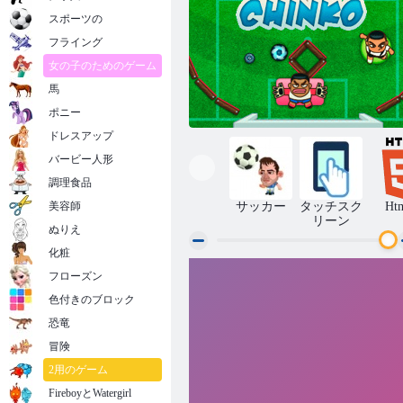
スポーツの
フライング
女の子のためのゲーム
馬
ポニー
ドレスアップ
バービー人形
調理食品
美容師
サッカー
タッチスク
Ht
リーン
ぬりえ
化粧
フローズン
脚シンコ
色付きのブロック
恐竜
冒険
2用のゲーム
FireboyとWatergirl