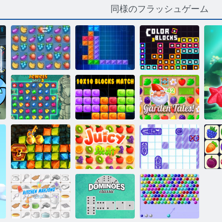
同様のフラッシュゲーム
フルーツ クラ
カラーブロッ
ッシュ
Tentrix
ク
キラキラ ジュ
10x10ブロック
ガーデンテイ
エル 3
マッチ
ルズ
ゴールドラッ
ジューシーダ
O
シュの宝探し
ッシュ
海の戦艦