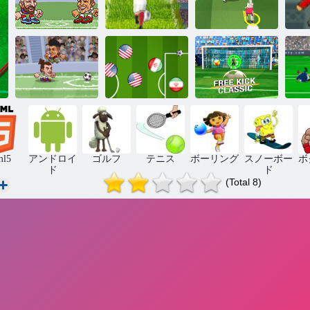
アリーナユー
ロサッカーヘ
ユーロサッカ
トゥーンカッ
H
ッズ
ースプリント
プ2016
ヘッドアリー
ゴ
ナサッカーオ
マスターサッ
フリーキック
ー
ールスターズ
カー
クラシック
ml5
アンドロイ
ゴルフ
テニス
ボーリング
スノーボー
ボ
ド
ド
(Total 8)