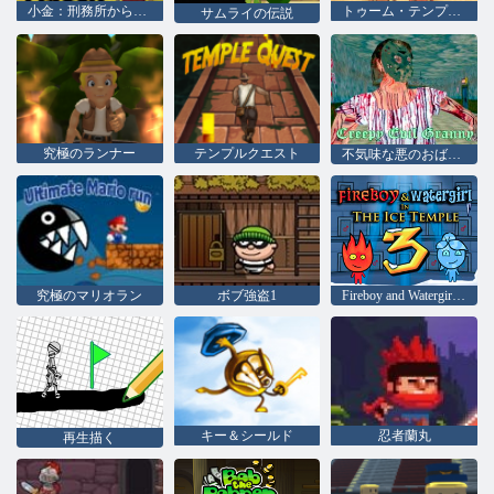
小金：刑務所からの脱出
トゥーム・テンプル・ラン
サムライの伝説
究極のランナー
テンプルクエスト
不気味な悪のおばあちゃん
究極のマリオラン
ボブ強盗1
Fireboy and Watergirl 3：The Ice Temple
キー＆シールド
忍者蘭丸
再生描く