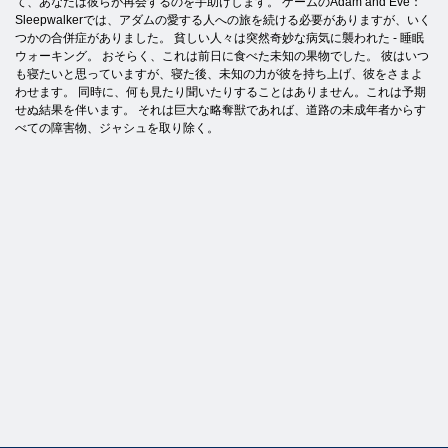
て、あなたは彼らが再会するのを手助けします。 ゲームのAdam and Eve：
Sleepwalkerでは、アダムの愛する人への旅を続ける必要がありますが、いく
つかの合併症がありました。 貧しい人々は突然奇妙な病気に襲われた - 睡眠
ウォーキング。 おそらく、これは前日に食べた未知の果物でした。 彼はいつ
も寝たいと思っていますが、寝た後、未知の力が彼を持ち上げ、彼をさまよ
わせます。 同時に、何も見たり聞いたりすることはありません。これは予期
せぬ結果を伴います。 それは巨大な略奪獣であれば、道路の未成年者からす
べての障害物、ジャシ​​ュを取り除く。