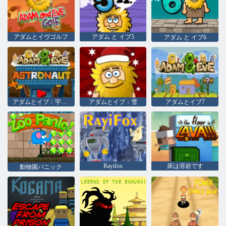
アダムとイヴゴルフ
アダム と イブ5
アダム と イブ6
アダムとイブ：宇宙飛行士
アダムとイブ：雪
アダムとイブ7
Rayifox
床は溶岩です
動物園パニック