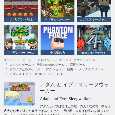
ヴァリアント騎士
コガマスキージャンプ！
ボブザロバーバー4
ボブザロバーバー4：シーズン2ロシア
小悪魔の力
Fireboy and Watergirl 4：クリスタル寺院
オンライン・ゲーム
アドベンチャーゲーム
クエストゲーム
ロジックゲーム
子供のためのゲーム
漫画ゲーム
男の子のためのゲーム
アクション
脱出
タッチスクリーン
アダム＆イブ
Html5
アンドロイド
アダム と イブ：スリープウォ
ーカー
Adam and Eve: Sleepwalker
アダムとイブは地球上の唯一の人々なので、彼らは
広大な領土で逃した事故ではありません。 長い間、夫婦はお互いを探してい