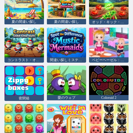
夏の間違い探し
夏の間違い探し
オッド・キック・アウト・クイック
コントラスト・オッド・ワン・アウト！
間違い探しミスティック・マーメイド
ベビーヘーゼル：幼稚園での一日
愛のウェブ
Coloruid 2
密閉箱