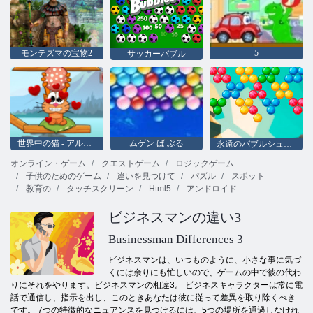
モンテズマの宝物2
5
サッカーバブル
世界中の猫 - アルパイン湖
ムゲン ば ぶる
永遠のバブルシューター
オンライン・ゲーム
クエストゲーム
ロジックゲーム
子供のためのゲーム
違いを見つけて
パズル
スポット
教育の
タッチスクリーン
Html5
アンドロイド
ビジネスマンの違い3
Businessman Differences 3
ビジネスマンは、いつものように、小さな事に気づ
くには余りにも忙しいので、ゲームの中で彼の代わ
りにそれをやります。ビジネスマンの相違3。 ビジネスキャラクターは常に電
話で通信し、指示を出し、このときあなたは彼に従って差異を取り除くべき
です。 7つの特徴的なニュアンスを見つけるには、5つの場所を通過しなけれ