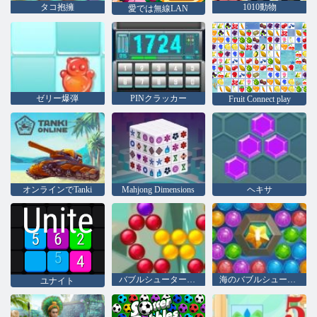
タコ抱擁
1010動物
愛では無線LAN
ゼリー爆弾
PINクラッカー
Fruit Connect play
オンラインでTanki
Mahjong Dimensions
ヘキサ
バブルシューター佐賀
海のバブルシューター
ユナイト