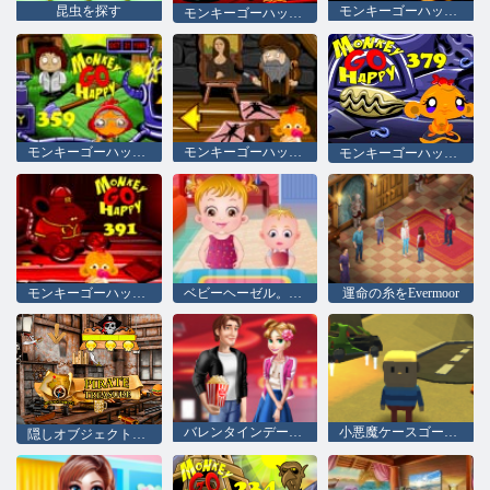
昆虫を探す
モンキーゴーハッピーステージ355
モンキーゴーハッピーステージ353
モンキーゴーハッピーステージ359
モンキーゴーハッピーステージ371
モンキーゴーハッピーステージ379
モンキーゴーハッピーステージ391
ベビーヘーゼル。感謝祭の楽しみ
運命の糸をEvermoor
バレンタインデー映画
小悪魔ケースゴーストハウス
隠しオブジェクト海賊トレジャー