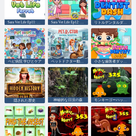
Sara Vet Life Ep11: フェレット
Sara Vet Life Ep12: カメレオン
リトルデンタルダッシュ
ペピ病院 学びとケア
ペットドクター動物病院の冒険
小さな歯医者ダッシュ
神秘的な日没の森
モンキーゴーハッピーステージ325
隠された歴史