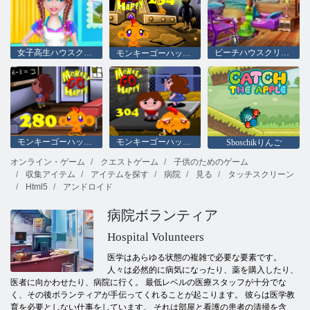
女子高生ハウスクリーニング
ビーチハウスクリーニング
モンキーゴーハッピーステージ234
モンキーゴーハッピーステージ280
モンキーゴーハッピーステージ304
Sboschikりんご
オンライン・ゲーム
クエストゲーム
子供のためのゲーム
収集アイテム
アイテムを探す
病院
見る
タッチスクリーン
Html5
アンドロイド
病院ボランティア
Hospital Volunteers
医学はあらゆる状態の複雑で必要な要素です。
人々は必然的に病気になったり、薬を購入したり、
医者に向かわせたり、病院に行く。 最低レベルの医療スタッフが十分でな
く、その後ボランティアが手伝ってくれることが起こります。 彼らは医学教
育を必要としない仕事をしています。 それは部屋と看護の患者の清掃を含