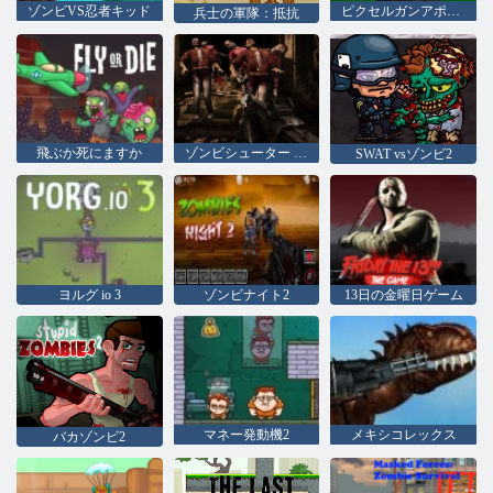
ゾンビVS忍者キッド
ピクセルガンアポカリプス6
兵士の軍隊：抵抗
飛ぶか死にますか
ゾンビシューター 3D
SWAT vsゾンビ2
ヨルグ io 3
ゾンビナイト2
13日の金曜日ゲーム
マネー発動機2
メキシコレックス
バカゾンビ2