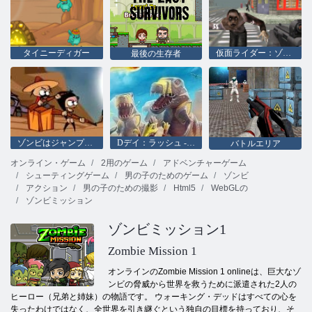
タイニーディガー
仮面ライダー：ゾンビサバイバル
最後の生存者
ゾンビはジャンプすることはできません
Dデイ：ラッシュ - タワーディフェンス
バトルエリア
オンライン・ゲーム
2用のゲーム
アドベンチャーゲーム
シューティングゲーム
男の子のためのゲーム
ゾンビ
アクション
男の子のための撮影
Html5
WebGLの
ゾンビミッション
ゾンビミッション1
Zombie Mission 1
オンラインのZombie Mission 1 onlineは、巨大なゾ
ンビの脅威から世界を救うために派遣された2人の
ヒーロー（兄弟と姉妹）の物語です。 ウォーキング・デッドはすべての心を
失ったわけではなく、全世界を引き継ぐという独自の目標を持っており、そ