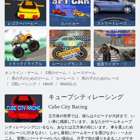
レゴスーパーヒーローレース
ストリートレースフューリー
スパイカー
トラックトライアル
レーシングモンスタートラック
仮面ライダー：ゾンビサバイバル
オンライン・ゲーム
2用のゲーム
レースゲーム
男の子のためのゲーム
カーレース
男の子のためのレース
2用レーシング
Html5
WebGLの
キューブシティレーシング
Cube City Racing
立方体の世界では、彼らはスピードが大好きで、い
い車に感謝しています。 あなたがゲームキューブ
シティレーシングにいるなら、あなたは立方体の街にいます。 車を選ぶため
にガレージに行きなさい、しかし最初にゲームモードを選びなさい：一人か
二人。 実際にパートナーがいない場合は、片手で街の通りを走ることができ