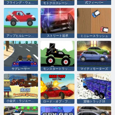
フライング・ウェイ・デュオ・レース
式フィーバー
モトクロスレーシング
アップヒルレーシング2
ストリート追求
ミニレースラッシュ
サグレーサー
モンスタートラック森林宅配
マイティモーターズ
小金沢：ラジエータースプリングス
ロード・オブ・フューリー・デザート・ストライク
貨物トラック18