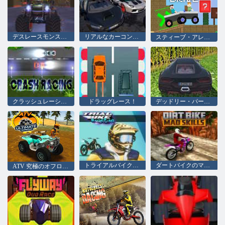
デスレースモンスターアリーナ
リアルなカーコンバット
スティーブ・アレックス・ドライブ
クラッシュレーシング
ドラッグレース！
デッドリー・パースート・デュオ V3
トライアルバイクレーシングクラッシュ
ダートバイクのマッドスキル
ATV 究極のオフロード