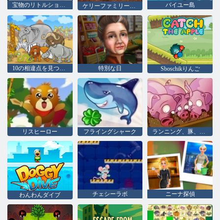
宝物のリトルショップ
バイユー島
ケリーファミリーのスピリッツ
10の相違点を見つける
特別な日
Sboschikりんご
リスヒーロー
フライングシャーク
ランニング、豚、ファイル名を指定して実行
チェシーラボ
ニーナ探偵
わんわんダイブ