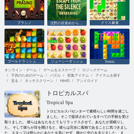
プラシノ
クリス麻雀
沈黙の目覚めからの脱出
ゴールドラッシュの宝探し
ジューシーダッシュ
Tentrix
オンライン・ゲーム
ゲームをエスケープ
ロジックゲーム
子供のためのゲーム
パズル
収集アイテム
アイテムを探す
見る
タッチスクリーン
Html5
アンドロイド
トロピカルスパ
Tropical Spa
トロピカルスパセンターで素晴らしい時間を過ごし
ました。そこで提供されているすべての手順を受け
取りました。 彼らはあなたをとてもリラックスさせて、あなたが居眠りし
た。 そして彼らが目を開けると、彼らは完全に孤独であることに気づきまし
た、スタッフは明らかにあなたを気にせず、静かに中心を去りました。 ま