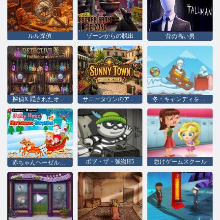
ルル探偵
ゾーンからの脱出
背の高い男
探偵X 隠されたオブジェクトを見つける
サニータウンのアイテム探し
冬：キャンディを検索
ボブ・ザ・強盗H5
怠けゲームスクール
赤ちゃんヘーゼルクリスマスサプライズ