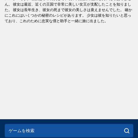
ん。 彼女は最近、近くの王国で非常に美しい女王が支配したことを知りまし
た。 彼女は長年生き、彼女の死まで彼女の美しさは衰えませんでした。 確か
にこれにはいくつかの秘密のレシピがあります。 少女は彼を知りたいと思っ
ており、これのために忠実な僕と助手と一緒に旅に出ました。