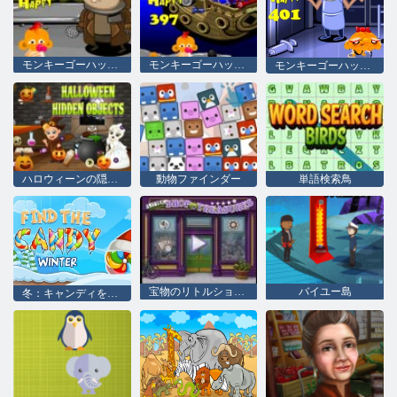
モンキーゴーハッピーステージ393
モンキーゴーハッピーステージ397
モンキーゴーハッピーステージ401
ハロウィーンの隠しオブジェクト
動物ファインダー
単語検索鳥
宝物のリトルショップ
バイユー島
冬：キャンディを検索