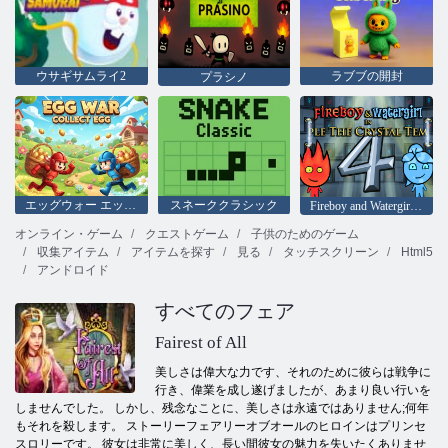
ウサギサムライ2
ラブブの開封
プラシノ
エッグウォー エッグを集める
スネーククラシック
Fireboy and Watergirl 4：クリスタル寺院
オンライン・ゲーム
クエストゲーム
子供のためのゲーム
収集アイテム
アイテムを探す
見る
タッチスクリーン
Html5
アンドロイド
すべてのフェア
Fairest of All
美しさは偉大な力です、それのために彼らは戦争に
行き、偉業を成し遂げましたが、あまり良い行いを
しませんでした。 しかし、残念なことに、美しさは永遠ではありません;何年
もそれを殺します。 ストーリーフェアリーオブオールのヒロインはプリンセ
スロリーです。 彼女は非常に美しく、長い間彼女の魅力を失いたくありませ