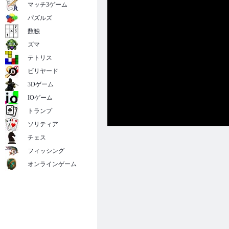
マッチ3ゲーム
パズルズ
数独
ズマ
テトリス
ビリヤード
3Dゲーム
IOゲーム
トランプ
ソリティア
チェス
フィッシング
オンラインゲーム