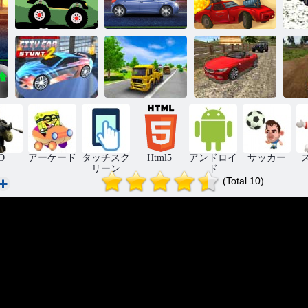
ロード・オ
ブ・フューリ
モンスタート
ー・デザー
ラック森林宅
マイティモー
ト・ストライ
貨
配
ターズ
ク
リアルスタン
トドリフトカ
ダ
シティカース
輸送運転シミ
ードライビン
シ
タント2
ュレータ
グ3D
D
アーケード
タッチスク
Html5
アンドロイ
サッカー
リーン
ド
(Total 10)