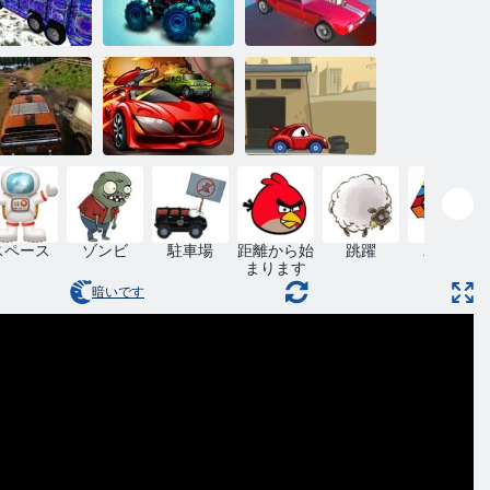
物トラック
マッドトラッ
フライカース
18
クチャレンジ
タント4
ービー破壊
ミュレータ
ー
スパイカー
車は車2
スペース
ゾンビ
駐車場
距離から始
跳躍
パズル
まります
暗いです