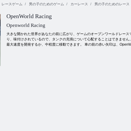
レースゲーム
男の子のためのゲーム
カーレース
男の子のためのレース
OpenWorld Racing
パイロットヒ
Jetpackのマス
ーローズ
ター
インカの冒険
Openworld Racing
大きな開かれた世界があなたの前に広がり、ゲームのオープンワールドレース
り、味付けされているので、タンクの充填について心配することはできません。
最大速度を開発するか、中程度に移動できます。 車の前の赤い矢印は、OpenWo