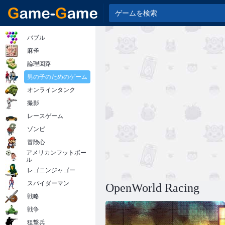
バブル
麻雀
論理回路
男の子のためのゲーム
オンラインタンク
撮影
レースゲーム
ゾンビ
冒険心
アメリカンフットボー
ル
レゴニンジャゴー
スパイダーマン
OpenWorld Racing
戦略
戦争
狙撃兵