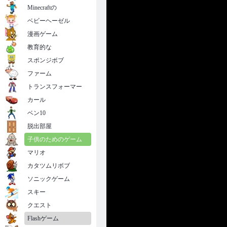
Minecraftの
ベビーヘーゼル
漫画ゲーム
教育的な
スポンジボブ
ファーム
トランスフォーマー
カール
ベン10
脱出部屋
子供のためのゲーム
マリオ
カタツムリボブ
ソニックゲーム
スキー
クエスト
Flashゲーム