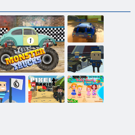
ラリーポイン
ト6
コガマスキー
ジャンプ！
ガマ：リー
ベビーヘーゼ
・ザ・フラ
ルビーチパー
レーシングモンスタートラック
ッグ
ピクセル戦士
ティー