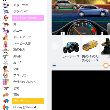
スポーツの
フライング
女の子のためのゲーム
馬
ポニー
ドレスアップ
バービー人形
調理食品
美容師
カーレース
男の子のた
3
めのレース
ぬりえ
化粧
フローズン
ストリートレースフューリー
色付きのブロック
恐竜
冒険
2用のゲーム
FireboyとWatergirl