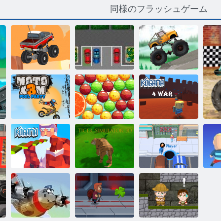
同様のフラッシュゲーム
エンドレスト
駐車場パッシ
トラックトラ
ラック
ョン
イアル
モトX3Mプー
バブルポップ
ルパーティー
ストーリー
コガマ：4戦争
コ
小金：Xmas
タイガーシミ
チ
Parkour
ュレーター3D
穴。 io