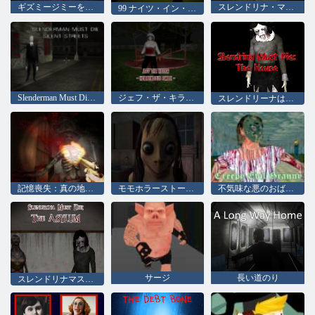
ギズミージミーを開く
スレンドリナ・マスト・ダイ・ザ・フォレスト
99 ナイツ・イン・ザ・バックルーム
Slenderman Must Die：サイレント・ストリート
ジェフ・ザ・キラー恐ろしい笑顔
スレンドリーナは家を死ななければならない
記憶喪失：真の地下鉄ホラー
モモホラーストーリー
不気味な悪のおばあちゃん
サージ
長い道のり
スレンドリナマストダイザアサイラム