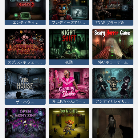
エンティティ 2
フレディーズでひと口
FNAF:ブラッド&ギア
スプルンキ フェーズ 4
夜勤
怖いホラーゲーム
おばあちゃんバービー
アンディとレイリーの棺
ザ・ハウス