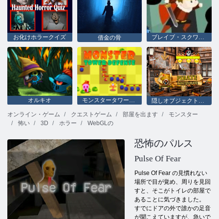
お化けホラークイズ
ブレイブ・スクワッド
借金の骨
オルキオ
モンスタータワーディフェンス
隠しオブジェクト海賊トレジャー
オンライン・ゲーム
クエストゲーム
部屋を出ます
モンスター
怖い
3D
ホラー
WebGLの
恐怖のパルス
Pulse Of Fear
Pulse Of Fear の見慣れない
場所で目が覚め、周りを見回
すと、そこがトイレの部屋で
あることに気づきました。
すでにドアの外で誰かの足音
が聞こえていますが、急いで