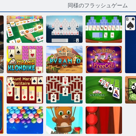
同様のフラッシュゲーム
ソリティア絵
ソリティア6ピ
トライピーク
文字ジャム
ークス
をソリティア
ソリティアク
ピラミッドク
エストピラミ
素晴らしい
ロンダイク
ッド
Freecell Solitaire
ア
メアリーソリ
マッチソリテ
ソリティア伝
ス
ティア叔母
ィア
説