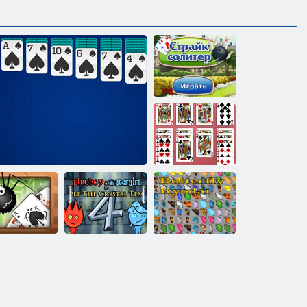
ストライクソ
リティア
猫ソリティア
メージング
Fireboy and
パイダーソ
Watergirl 4：ク
バタフライ京
リティア
Spiderette Solitaire
リスタル寺院
都