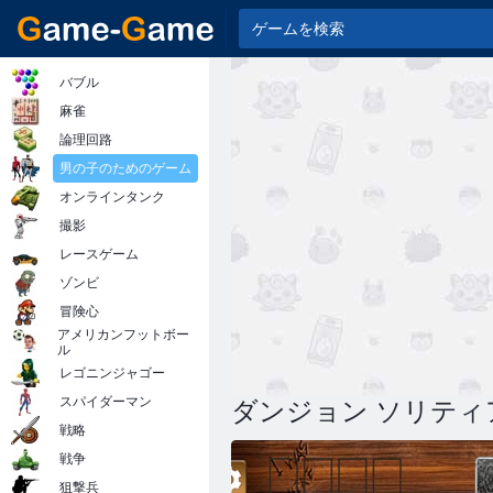
バブル
麻雀
論理回路
男の子のためのゲーム
オンラインタンク
撮影
レースゲーム
ゾンビ
冒険心
アメリカンフットボー
ル
レゴニンジャゴー
スパイダーマン
ダンジョン ソリティ
戦略
戦争
狙撃兵