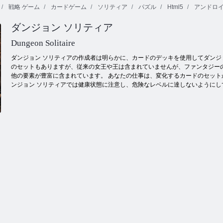
戦略 ゲーム
カードゲーム
ソリティア
パズル
Html5
アンドロ
ダンジョン ソリティア
永遠のバブル
バックギャモ
ムゲン ば ぶる
シューター
ンクラシック
Dungeon Solitaire
ダンジョン ソリティアの作成者は明らかに、カードのデッキを使用してダンジョン戦
のセットもありますが、従来の女王や王は含まれていませんが、ファンタジー
他の要素が豊富に含まれています。 あなたの仕事は、変化するカードのセット
ンジョン ソリティアでは健康状態に注意し、危険なレベルに達しないようにし