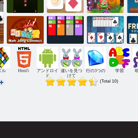
ソリティアク
ソリティアマ
ラシックイー
モンステジョ
ソ
スター
スター
ン
Twenty48ソリ
エースとキン
フ
麻雀コネクト
ティア
グソリティア
リ
ズル
Html5
アンドロイ
違いを見つ
行の3つの
学習
ド
けて
(Total 10)