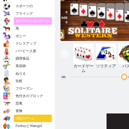
スポーツの
フライング
女の子のためのゲーム
馬
ポニー
ドレスアップ
バービー人形
調理食品
美容師
カードゲー
ソリティア
パ
ム
ぬりえ
化粧
フローズン
西ソリティア
色付きのブロック
恐竜
冒険
2用のゲーム
FireboyとWatergirl