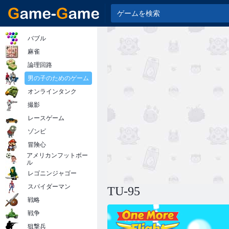
バブル
麻雀
論理回路
男の子のためのゲーム
オンラインタンク
撮影
レースゲーム
ゾンビ
冒険心
アメリカンフットボー
ル
レゴニンジャゴー
スパイダーマン
TU-95
戦略
戦争
狙撃兵