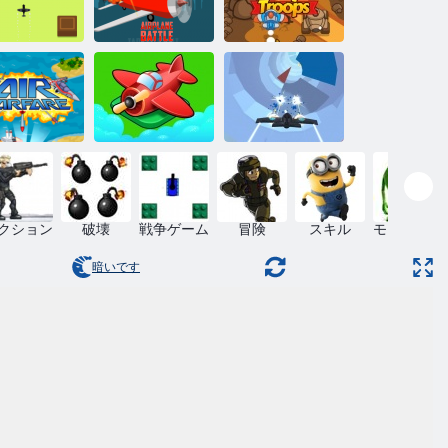
スカイ・トル
面白い！
飛行機の戦い
ーパー
飛行機のトン
空戦
すべてマージ
ネル
クション
破壊
戦争ゲーム
冒険
スキル
モンスター
暗いです