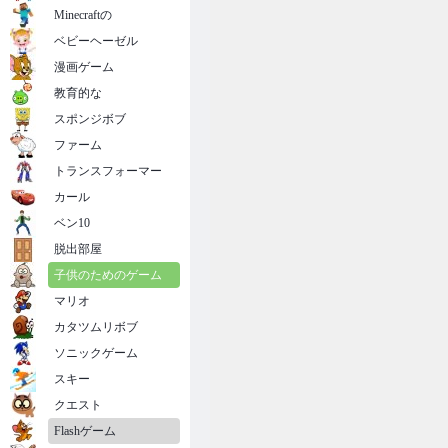
Minecraftの
ベビーヘーゼル
漫画ゲーム
教育的な
スポンジボブ
ファーム
トランスフォーマー
カール
ベン10
脱出部屋
子供のためのゲーム
マリオ
カタツムリボブ
ソニックゲーム
スキー
クエスト
Flashゲーム