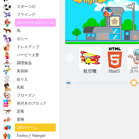
スポーツの
フライング
女の子のためのゲーム
馬
ポニー
ドレスアップ
バービー人形
調理食品
美容師
航空機
Html5
スペ
ぬりえ
化粧
フローズン
ワンフライト
色付きのブロック
恐竜
冒険
2用のゲーム
FireboyとWatergirl