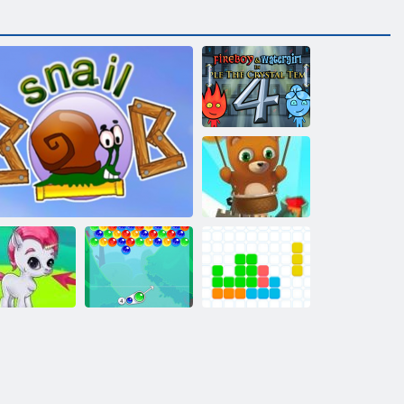
Fireboy and
Watergirl 4：ク
リスタル寺院
永遠のバブル
シューター
秘密のバブル
イレブンイレ
ブルゲーム
カタツムリボブ
と仲間たち
ブン