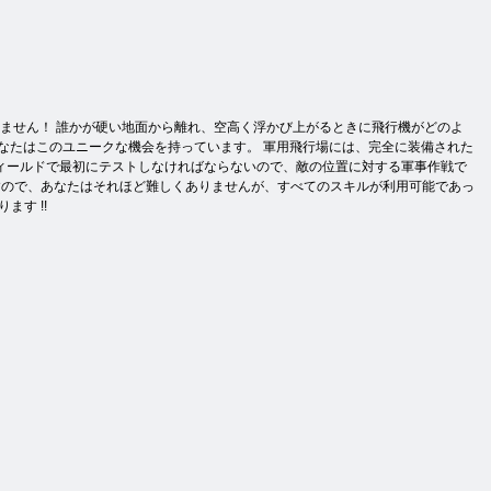
りません！ 誰かが硬い地面から離れ、空高く浮かび上がるときに飛行機がどのよ
なたはこのユニークな機会を持っています。 軍用飛行場には、完全に装備された
フィールドで最初にテストしなければならないので、敵の位置に対する軍事作戦で
すので、あなたはそれほど難しくありませんが、すべてのスキルが利用可能であっ
す !!