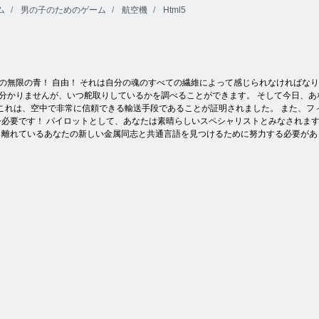
ム
男の子のためのゲーム
航空機
Html5
クッキー クラ
バタフライキ
カラーブロッ
ッシュ 2
ョーダイHD
ク
の無限の青！ 自由！ それは自分の魂のすべての繊維によって感じられなければな
分かりませんが、いつ舵取りしているかを調べることができます。 そして今日、あ
た。これは、空中で非常に信頼できる輸送手段であることが証明されました。 また、
今必要です！ パイロットとして、あなたは素晴らしいスペシャリストとみなされま
離れているあなたの新しい金属同志と共通言語を見つけるために努力する必要がありま