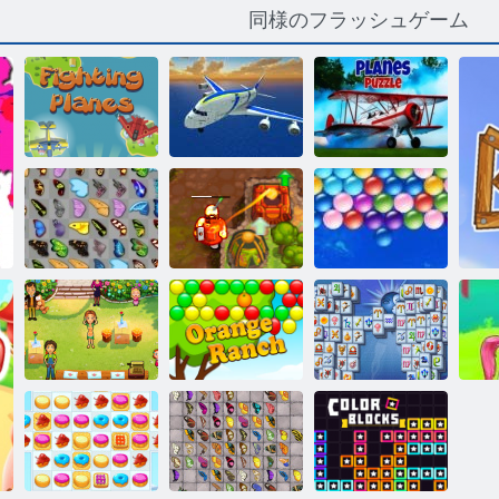
同様のフラッシュゲーム
飛行機フライ
シミュレータ
戦闘機
ー
飛行機パズル
バタフライ京
都
呪われた宝物2
ムゲン ば ぶる
おいしいエミ
リーのホーム
スイートホー
マジョンフォ
ム
オレンジ牧場
ルトゥナ
バ