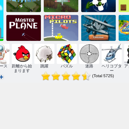
スカイファイ
第二次世界大
ト
戦パイロット
コースター
マイクロパイ
平面マスター
ロット
飛行機。 io
ース
距離から始
跳躍
パズル
迷路
ヘリコプタ
ア
まります
ー
(Total 5725)