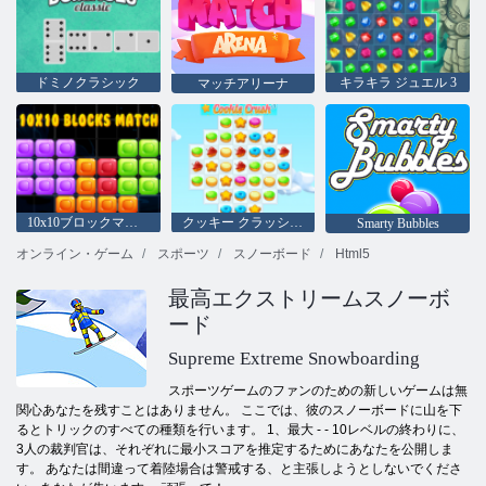
ドミノクラシック
キラキラ ジュエル 3
マッチアリーナ
10x10ブロックマッチ
クッキー クラッシュ 3
Smarty Bubbles
オンライン・ゲーム
スポーツ
スノーボード
Html5
最高エクストリームスノーボ
ード
Supreme Extreme Snowboarding
スポーツゲームのファンのための新しいゲームは無
関心あなたを残すことはありません。 ここでは、彼のスノーボードに山を下
るとトリックのすべての種類を行います。 1、最大 - - 10レベルの終わりに、
3人の裁判官は、それぞれに最小スコアを推定するためにあなたを公開しま
す。 あなたは間違って着陸場合は警戒する、と主張しようとしないでくださ