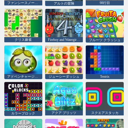
ファンシースノーボード
98行目
アルトの冒険
クリス麻雀
Fireboy and Watergirl 4：クリスタル寺院
フルーツ クラッシュ
アドベンチャージューシーベリー
ジューシーダッシュ
Tentrix
アクア ブリッツ
スクエアスタッカ
カラーブロック